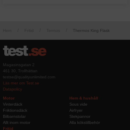
Hem
Fritid
Termos
Thermos King Flask
Magasinsgatan 2
461 30, Trollhättan
testse@qualityunlimited.com
Läs mer om Test.se
Datapolicy
Motor
Hem & hushåll
Vinterdäck
Sous vide
Friktionsdäck
Airfryer
Bilbarnstolar
Stekpannor
Allt inom motor
Alla kökstillbehör
Fritid