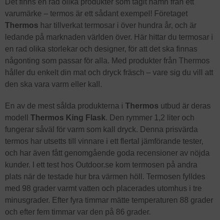
Det finns en rad olika produkter som tagit namn från ett
varumärke – termos är ett sådant exempel! Företaget
Thermos
har tillverkat termosar i över hundra år, och är
ledande på marknaden världen över. Här hittar du termosar i
en rad olika storlekar och designer, för att det ska finnas
någonting som passar för alla. Med produkter från Thermos
håller du enkelt din mat och dryck fräsch – vare sig du vill att
den ska vara varm eller kall.
En av de mest sålda produkterna i
Thermos
utbud är deras
modell
Thermos
King Flask
. Den rymmer 1,2 liter och
fungerar såväl för varm som kall dryck. Denna prisvärda
termos har utsetts till vinnare i ett flertal jämförande tester,
och har även fått genomgående goda recensioner av nöjda
kunder. I ett test hos Outdoor.se kom termosen på andra
plats när de testade hur bra värmen höll. Termosen fylldes
med 98 grader varmt vatten och placerades utomhus i tre
minusgrader. Efter fyra timmar mätte temperaturen 88 grader
och efter fem timmar var den på 86 grader.