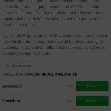
reflekterande vilket gör att du utan bekymmer kan läsa i
solen. Den har ett lagringsutrymme på 16 GB och stödjer
flera olika filformat. Du för över böckerna trådlöst när du är
uppkopplad mot ett trådlöst nätverk, men det går även att
föra över via dator.
Nya Kindle Paperwhite är IPX8-vattentät vilket gör att du kan
läsa vid stranden eller poolen utan att behöva oroa dig för
vattenstänk. Batteriet är hållbart och räcker upp till 10 veckor
och plattan väger 214 gram.
Butiker & priser
PRISER FÖR
AMAZON KINDLE PAPERWHITE
1719kr
I lager
1719kr
I lager