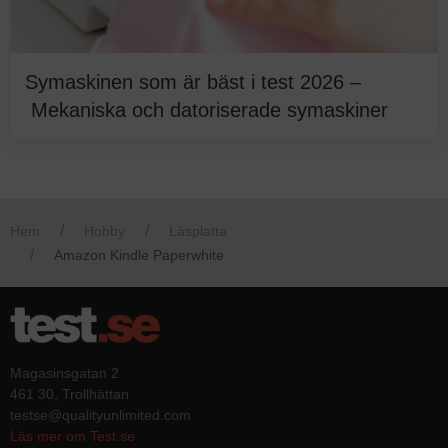
Symaskinen som är bäst i test 2026 –
Mekaniska och datoriserade symaskiner
Hem
Hobby
Läsplatta
Amazon Kindle Paperwhite
Magasinsgatan 2
461 30, Trollhättan
testse@qualityunlimited.com
Läs mer om Test.se