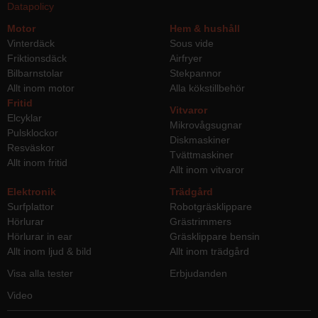
Datapolicy
Motor
Hem & hushåll
Vinterdäck
Sous vide
Friktionsdäck
Airfryer
Bilbarnstolar
Stekpannor
Allt inom motor
Alla kökstillbehör
Fritid
Vitvaror
Elcyklar
Mikrovågsugnar
Pulsklockor
Diskmaskiner
Resväskor
Tvättmaskiner
Allt inom fritid
Allt inom vitvaror
Elektronik
Trädgård
Surfplattor
Robotgräsklippare
Hörlurar
Grästrimmers
Hörlurar in ear
Gräsklippare bensin
Allt inom ljud & bild
Allt inom trädgård
Visa alla tester
Erbjudanden
Video