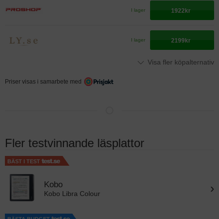
1922kr
I lager
2199kr
I lager
Visa fler köpalternativ
Priser visas i samarbete med
Fler testvinnande läsplattor
BÄST I TEST
Kobo
›
Kobo Libra Colour
BÄSTA BUDGET