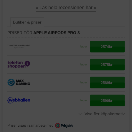
« Läs hela recensionen här »
Butiker & priser
PRISER FÖR
APPLE AIRPODS PRO 3
2574kr
I lager
2575kr
I lager
2589kr
I lager
2590kr
I lager
Visa fler köpalternativ
Priser visas i samarbete med