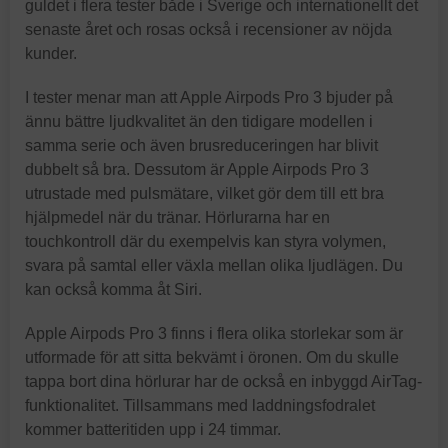
guldet i flera tester både i Sverige och internationellt det
senaste året och rosas också i recensioner av nöjda
kunder.
I tester menar man att Apple Airpods Pro 3 bjuder på
ännu bättre ljudkvalitet än den tidigare modellen i
samma serie och även brusreduceringen har blivit
dubbelt så bra. Dessutom är Apple Airpods Pro 3
utrustade med pulsmätare, vilket gör dem till ett bra
hjälpmedel när du tränar. Hörlurarna har en
touchkontroll där du exempelvis kan styra volymen,
svara på samtal eller växla mellan olika ljudlägen. Du
kan också komma åt Siri.
Apple Airpods Pro 3 finns i flera olika storlekar som är
utformade för att sitta bekvämt i öronen. Om du skulle
tappa bort dina hörlurar har de också en inbyggd AirTag-
funktionalitet. Tillsammans med laddningsfodralet
kommer batteritiden upp i 24 timmar.