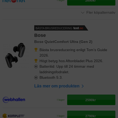
2690kr
I lager
Fler köpalternativ
BÄSTA BRUSREDUCERING
Bose
Bose QuietComfort Ultra (Gen 2)
Bästa brusreducering enligt Tom’s Guide
2026.
Högt betyg hos Aftonbladet Plus 2026.
Batteritid: Upp till 24 timmar med
laddningsfodralet.
Bluetooth 5.3.
Läs mer om produkten
2590kr
I lager
2790kr
I lager