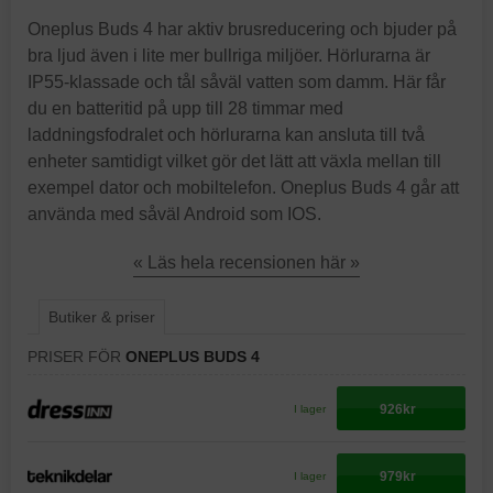
Oneplus Buds 4 har aktiv brusreducering och bjuder på
bra ljud även i lite mer bullriga miljöer. Hörlurarna är
IP55-klassade och tål såväl vatten som damm. Här får
du en batteritid på upp till 28 timmar med
laddningsfodralet och hörlurarna kan ansluta till två
enheter samtidigt vilket gör det lätt att växla mellan till
exempel dator och mobiltelefon. Oneplus Buds 4 går att
använda med såväl Android som IOS.
« Läs hela recensionen här »
Butiker & priser
PRISER FÖR
ONEPLUS BUDS 4
926kr
I lager
979kr
I lager