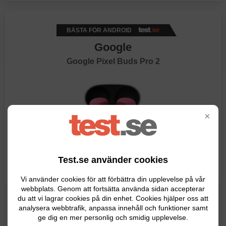
BÄSTA FÖR ANDROID
Google
Google Pixel Buds Pro 2
×
Test.se använder cookies
Vi använder cookies för att förbättra din upplevelse på vår
webbplats. Genom att fortsätta använda sidan accepterar
Testvinnare hos CNET 2026.
du att vi lagrar cookies på din enhet. Cookies hjälper oss att
analysera webbtrafik, anpassa innehåll och funktioner samt
Bästa för Android enligt Wired 2026.
ge dig en mer personlig och smidig upplevelse.
4,5/5 stjärnor hos M3 Sveriges Prylsajt 2026.