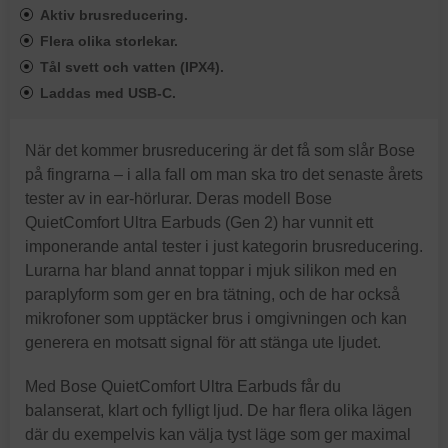
Aktiv brusreducering.
Flera olika storlekar.
Tål svett och vatten (IPX4).
Laddas med USB-C.
När det kommer brusreducering är det få som slår Bose
på fingrarna – i alla fall om man ska tro det senaste årets
tester av in ear-hörlurar. Deras modell Bose
QuietComfort Ultra Earbuds (Gen 2) har vunnit ett
imponerande antal tester i just kategorin brusreducering.
Lurarna har bland annat toppar i mjuk silikon med en
paraplyform som ger en bra tätning, och de har också
mikrofoner som upptäcker brus i omgivningen och kan
generera en motsatt signal för att stänga ute ljudet.
Med Bose QuietComfort Ultra Earbuds får du
balanserat, klart och fylligt ljud. De har flera olika lägen
där du exempelvis kan välja tyst läge som ger maximal