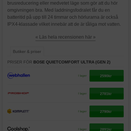
brusreducering eller medvetet läge som gör att du hör
omgivningen bra. Med laddningsfodralet får du en
batteritid på upp till 24 timmar och hörlurarna är också
IPX4-klassade vilket innebär att de är tåliga mot vatten.
« Läs hela recensionen här »
Butiker & priser
PRISER FÖR
BOSE QUIETCOMFORT ULTRA (GEN 2)
2590kr
I lager
2781kr
I lager
2790kr
I lager
2891kr
I lager