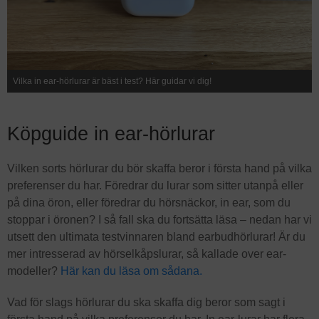
Vilka in ear-hörlurar är bäst i test? Här guidar vi dig!
Köpguide in ear-hörlurar
Vilken sorts hörlurar du bör skaffa beror i första hand på vilka
preferenser du har. Föredrar du lurar som sitter utanpå eller
på dina öron, eller föredrar du hörsnäckor, in ear, som du
stoppar i öronen? I så fall ska du fortsätta läsa – nedan har vi
utsett den ultimata testvinnaren bland earbudhörlurar! Är du
mer intresserad av hörselkåpslurar, så kallade over ear-
modeller?
Här kan du läsa om sådana.
Vad för slags hörlurar du ska skaffa dig beror som sagt i