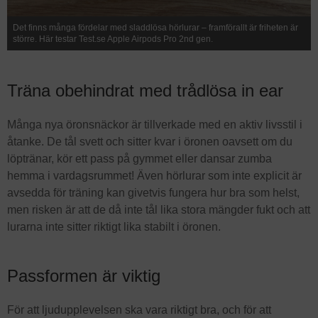
Det finns många fördelar med sladdlösa hörlurar – framförallt är friheten är
större. Här testar Test.se Apple Airpods Pro 2nd gen.
Träna obehindrat med trådlösa in ear
Många nya öronsnäckor är tillverkade med en aktiv livsstil i
åtanke. De tål svett och sitter kvar i öronen oavsett om du
löptränar, kör ett pass på gymmet eller dansar zumba
hemma i vardagsrummet! Även hörlurar som inte explicit är
avsedda för träning kan givetvis fungera hur bra som helst,
men risken är att de då inte tål lika stora mängder fukt och att
lurarna inte sitter riktigt lika stabilt i öronen.
Passformen är viktig
För att ljudupplevelsen ska vara riktigt bra, och för att