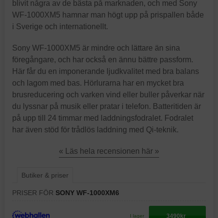
blivit några av de bästa på marknaden, och med Sony
WF-1000XM5 hamnar man högt upp på prispallen både
i Sverige och internationellt.
Sony WF-1000XM5 är mindre och lättare än sina
föregångare, och har också en ännu bättre passform.
Här får du en imponerande ljudkvalitet med bra balans
och lagom med bas. Hörlurarna har en mycket bra
brusreducering och varken vind eller buller påverkar när
du lyssnar på musik eller pratar i telefon. Batteritiden är
på upp till 24 timmar med laddningsfodralet. Fodralet
har även stöd för trådlös laddning med Qi-teknik.
« Läs hela recensionen här »
Butiker & priser
PRISER FÖR
SONY WF-1000XM6
3490kr
I lager