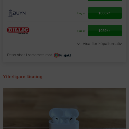
1060kr
I lager
1089kr
I lager
Visa fler köpalternativ
Priser visas i samarbete med
Ytterligare läsning