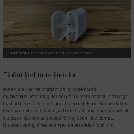
Är hörlurarna sladdlösa följer det med ett laddningsetui.
Finfint ljud trots liten lur
In ear-lurar har ett oförtjänt dåligt rykte bland
musikentusiaster idag, för det går numera att få till ett riktigt
bra ljud i en så liten lur! Ljudchipen i elektroniska produkter
blir bara bättre och bättre, och med rätt funktioner går det att
skapa en ljudbild anpassad för dig även i litet format.
Brusreducering är ett exempel på en sådan funktion!