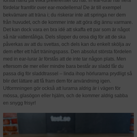
första hand på vilka preferenser du har. In ear-lurar har flera
fördelar framför over ear-modellerna! De är till exempel
bekvämare att träna i; du riskerar inte att springa ner dem
från huvudet, och de kommer inte att göra dig ännu varmare.
Det kan dock vara en bra idé att skaffa ett par som är något
så när vattentåliga. Dels slipper du oroa dig för att de ska
påverkas av att du svettas, och dels kan du enkelt skölja av
dem efter ett hårt träningspass. Den absolut största fördelen
med in ear-lurar är förstås att de inte tar någon plats. Men
eftersom de mer eller mindre bara består av sladd får du
passa dig för sladdtrassel – linda ihop hörlurarna prydligt så
blir det lättare att få fram dem för användning igen.
Utformningen gör också att lurarna aldrig är i vägen för
mössa, glasögon eller hjälm, och de kommer aldrig sabba
en snygg frisyr!