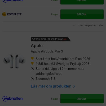
3490kr
3490kr
I lager
Fler köpalternativ
BÄSTA FÖR IPHONE
Apple
Apple Airpods Pro 3
Bäst i test hos Aftonbladet Plus 2026.
4,5/5 hos M3 Sveriges Prylsajt 2026.
Batteritid: Upp till 24 timmar med
laddningsfodralet.
Bluetooth 5.3.
Läs mer om produkten
2590kr
I lager