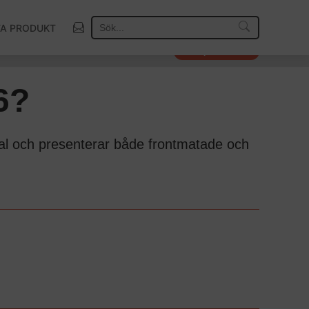
TA PRODUKT
Så väljer vi vinnare
6?
t val och presenterar både frontmatade och
.