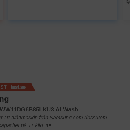
EST
ng
 WW11DG6B85LKU3 AI Wash
smart tvättmaskin från Samsung som dessutom
apacitet på 11 kilo.