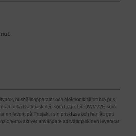
inut.
varor, hushållsapparater och elektronik till ett bra pris
 en rad olika tvättmaskiner, som Logik L410WM22E som
r en favorit på Prisjakt i sin prisklass och har fått gott
nsionerna skriver användare att tvättmaskinen levererar