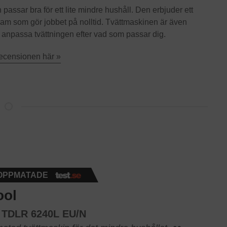
assar bra för ett lite mindre hushåll. Den erbjuder ett
ram som gör jobbet på nolltid. Tvättmaskinen är även
an anpassa tvättningen efter vad som passar dig.
recensionen här »
OPPMATADE
ool
l TDLR 6240L EU/N