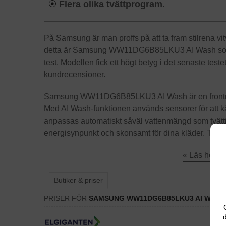
Flera olika tvättprogram.
På Samsung är man proffs på att ta fram stilrena vi
detta är Samsung WW11DG6B85LKU3 AI Wash som vi h
test. Modellen fick ett högt betyg i det senaste tes
kundrecensioner.
Samsung WW11DG6B85LKU3 AI Wash är en frontmata
Med AI Wash-funktionen används sensorer för att k
anpassas automatiskt såväl vattenmängd som tvätti
energisynpunkt och skonsamt för dina kläder. Tvät
« Läs hela 
Butiker & priser
PRISER FÖR
SAMSUNG WW11DG6B85LKU3 AI WASH
d