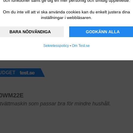
och funktioner samt ge dig en mer personlig och smidig upplevelse.
Om du inte vill att vi ska använda cookies kan du enkelt justera dina
inställningar i webbläsaren.
BARA NÖDVÄNDIGA
GODKÄNN ALLA
Sekretesspolicy
•
Om Test.se
UDGET
10WM22E
tvättmaskin som passar bra för mindre hushåll.