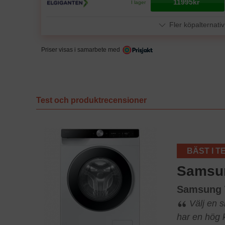
11995kr
I lager
Fler köpalternativ
Priser visas i samarbete med
Test och produktrecensioner
BÄST I T
Samsu
Samsung
Välj en 
har en hög k