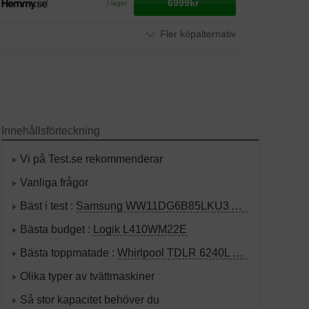
6999kr
I lager
Fler köpalternativ
Innehållsförteckning
Vi på Test.se rekommenderar
Vanliga frågor
Bäst i test :
Samsung WW11DG6B85LKU3 AI Wash
Bästa budget :
Logik L410WM22E
Bästa toppmatade :
Whirlpool TDLR 6240L EU/N
Olika typer av tvättmaskiner
Så stor kapacitet behöver du