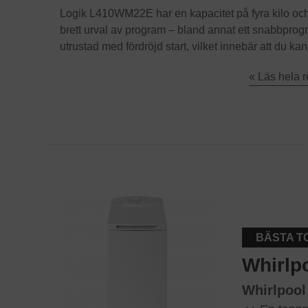
Logik L410WM22E har en kapacitet på fyra kilo och p
brett urval av program – bland annat ett snabbprog
utrustad med fördröjd start, vilket innebär att du k
« Läs hela 
BÄSTA T
Whirlp
Whirlpoo