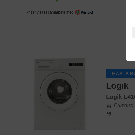
Priser visas i samarbete med
BÄSTA B
Logik
Logik L4
Prisvärd 