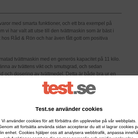
tvaror med smarta funktioner, och ett bra exempel på
ar valt att utse till den tvättmaskin som är bäst i
tet hos Råd & Rön och har även fått gott om positiva
d tvättmaskin med en generös kapacitet på 11 kilo.
änna av tvättens vikt och smutsgrad, och sedan
d och dosering av tvättmedel. Detta är både bra ur en
tmaskinen styrs enkelt via Smart Things-appen.
recensionen här »
Test.se använder cookies
Vi använder cookies för att förbättra din upplevelse på vår webbplats.
Genom att fortsätta använda sidan accepterar du att vi lagrar cookies p
in enhet. Cookies hjälper oss att analysera webbtrafik, anpassa innehå
11995kr
I lager