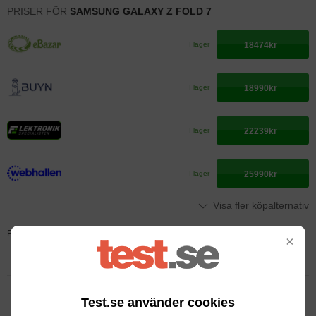
PRISER FÖR
SAMSUNG GALAXY Z FOLD 7
18474kr
I lager
18990kr
I lager
22239kr
I lager
25990kr
I lager
Visa fler köpalternativ
Priser visas i samarbete med
×
Test.se använder cookies