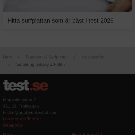
Hitta surfplattan som är bäst i test 2026
Hem
Telefoner & Surfplattor
Mobiltelefon
Samsung Galaxy Z Fold 7
Magasinsgatan 2
461 30, Trollhättan
testse@qualityunlimited.com
Läs mer om Test.se
Datapolicy
Motor
Hem & hushåll