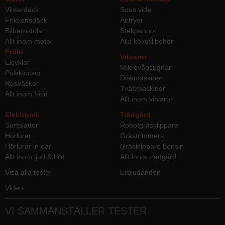
Vinterdäck
Sous vide
Friktionsdäck
Airfryer
Bilbarnstolar
Stekpannor
Allt inom motor
Alla kökstillbehör
Fritid
Vitvaror
Elcyklar
Mikrovågsugnar
Pulsklockor
Diskmaskiner
Resväskor
Tvättmaskiner
Allt inom fritid
Allt inom vitvaror
Elektronik
Trädgård
Surfplattor
Robotgräsklippare
Hörlurar
Grästrimmers
Hörlurar in ear
Gräsklippare bensin
Allt inom ljud & bild
Allt inom trädgård
Visa alla tester
Erbjudanden
Video
VI SAMMANSTÄLLER TESTER