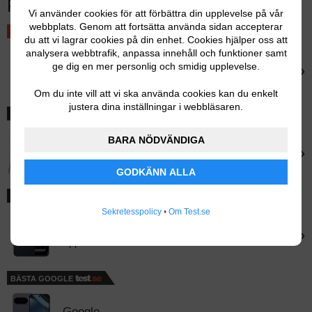
Fler testvinnande mobiltelefoner
Vi använder cookies för att förbättra din upplevelse på vår
webbplats. Genom att fortsätta använda sidan accepterar
BÄST I TEST
du att vi lagrar cookies på din enhet. Cookies hjälper oss att
analysera webbtrafik, anpassa innehåll och funktioner samt
Apple
›
ge dig en mer personlig och smidig upplevelse.
Apple iPhone 17
Om du inte vill att vi ska använda cookies kan du enkelt
justera dina inställningar i webbläsaren.
BÄSTA SAMSUNG
BARA NÖDVÄNDIGA
Samsung
›
Samsung Galaxy S25 Ultra
GODKÄNN ALLA
BÄSTA PREMIUM
Sekretesspolicy
•
Om Test.se
Apple
›
Apple iPhone 17 Pro Max
BÄSTA GOOGLE
Google