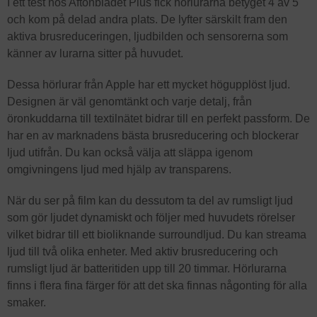
I ett test hos Aftonbladet Plus fick hörlurarna betyget 4 av 5
och kom på delad andra plats. De lyfter särskilt fram den
aktiva brusreduceringen, ljudbilden och sensorerna som
känner av lurarna sitter på huvudet.
Dessa hörlurar från Apple har ett mycket högupplöst ljud.
Designen är väl genomtänkt och varje detalj, från
öronkuddarna till textilnätet bidrar till en perfekt passform. De
har en av marknadens bästa brusreducering och blockerar
ljud utifrån. Du kan också välja att släppa igenom
omgivningens ljud med hjälp av transparens.
När du ser på film kan du dessutom ta del av rumsligt ljud
som gör ljudet dynamiskt och följer med huvudets rörelser
vilket bidrar till ett bioliknande surroundljud. Du kan streama
ljud till två olika enheter. Med aktiv brusreducering och
rumsligt ljud är batteritiden upp till 20 timmar. Hörlurarna
finns i flera fina färger för att det ska finnas någonting för alla
smaker.