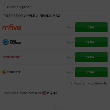
Butiker & priser
PRISER FÖR
APPLE AIRPODS MAX
4490kr
I lager
5199kr
I lager
5283kr
I lager
5490kr
I lager
Visa fler köpalternativ
Priser visas i samarbete med