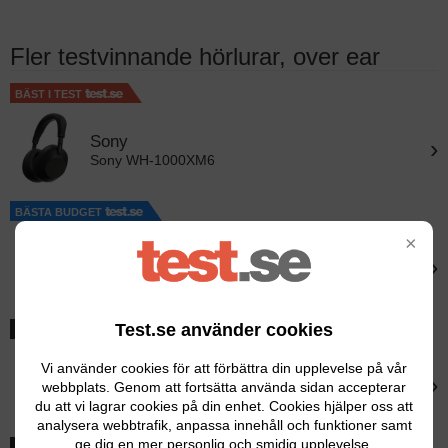
Fler testvinnande hörlurar, over ear
BÄST I TEST
Sony
›
Sony WH-1000XM6
BÄSTA BUDGET
×
Jlab
›
Jlab Jbuds lux ANC
Test.se använder cookies
BÄSTA BATTERITID
Vi använder cookies för att förbättra din upplevelse på vår
Sennheiser
›
webbplats. Genom att fortsätta använda sidan accepterar
Sennheiser Momentum 4 Wireless
du att vi lagrar cookies på din enhet. Cookies hjälper oss att
analysera webbtrafik, anpassa innehåll och funktioner samt
ge dig en mer personlig och smidig upplevelse.
BÄSTA IN-EAR