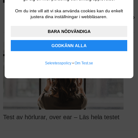
Om du inte vill att vi ska använda cookies kan du enkelt
Sony
›
justera dina inställningar i webbläsaren.
Sony WF-1000XM6
BARA NÖDVÄNDIGA
GODKÄNN ALLA
Sekretesspolicy
•
Om Test.se
Test av hörlurar, over ear – Läs hela testet