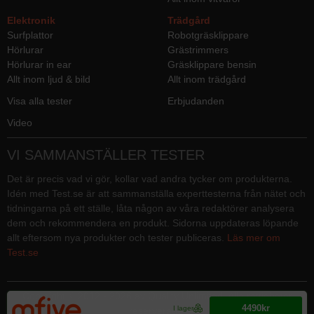
Elektronik
Trädgård
Surfplattor
Robotgräsklippare
Hörlurar
Grästrimmers
Hörlurar in ear
Gräsklippare bensin
Allt inom ljud & bild
Allt inom trädgård
Visa alla tester
Erbjudanden
Video
VI SAMMANSTÄLLER TESTER
Det är precis vad vi gör, kollar vad andra tycker om produkterna.
Idén med Test.se är att sammanställa experttesterna från nätet och
tidningarna på ett ställe, låta någon av våra redaktörer analysera
dem och rekommendera en produkt. Sidorna uppdateras löpande
allt eftersom nya produkter och tester publiceras.
Läs mer om
Test.se
Copyright © 2012 - 2026 av Quality Unlimited. Alla rättigheter
4490kr
I lager
reserverade.