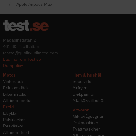
Apple Airpods Max
Magasinsgatan 2
461 30, Trollhättan
testse@qualityunlimited.com
Läs mer om Test.se
Datapolicy
Motor
Hem & hushåll
Vinterdäck
Sous vide
Friktionsdäck
Airfryer
Bilbarnstolar
Stekpannor
Allt inom motor
Alla kökstillbehör
Fritid
Vitvaror
Elcyklar
Mikrovågsugnar
Pulsklockor
Diskmaskiner
Resväskor
Tvättmaskiner
Allt inom fritid
Allt inom vitvaror