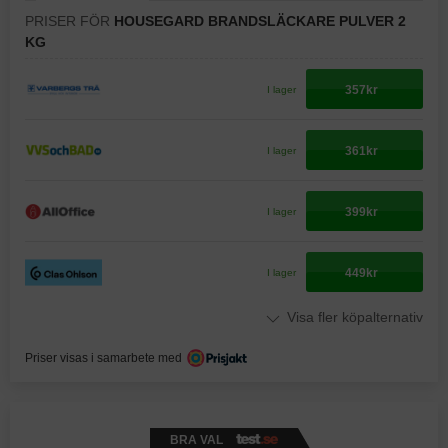
PRISER FÖR
HOUSEGARD BRANDSLÄCKARE PULVER 2
KG
357kr
I lager
361kr
I lager
399kr
I lager
449kr
I lager
Visa fler köpalternativ
Priser visas i samarbete med
BRA VAL