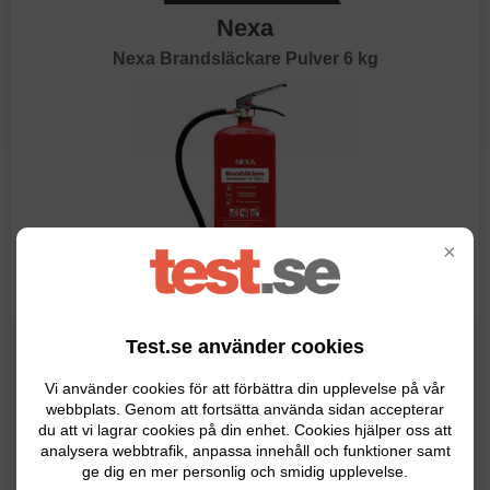
Nexa
Nexa Brandsläckare Pulver 6 kg
×
Test.se använder cookies
Toppbetyg hos Bauhaus 2026.
Höga betyg hos Netonnet 2026.
Vi använder cookies för att förbättra din upplevelse på vår
Toppval hos Pricerunner 2026.
webbplats. Genom att fortsätta använda sidan accepterar
du att vi lagrar cookies på din enhet. Cookies hjälper oss att
Populärt val på Prisjakt 2026.
analysera webbtrafik, anpassa innehåll och funktioner samt
Brandklass ABC.
ge dig en mer personlig och smidig upplevelse.