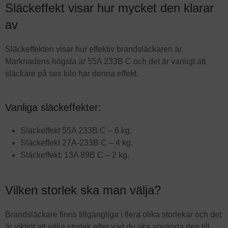
Släckeffekt visar hur mycket den klarar
av
Släckeffekten visar hur effektiv brandsläckaren är.
Marknadens högsta är 55A 233B C och det är vanligt att
släckare på sex kilo har denna effekt.
Vanliga släckeffekter:
Släckeffekt 55A 233B C – 6 kg.
Släckeffekt 27A-233B C – 4 kg.
Släckeffekt: 13A 89B C – 2 kg.
Vilken storlek ska man välja?
Brandsläckare finns tillgängliga i flera olika storlekar och det
är viktigt att välja storlek efter vad du ska använda den till.