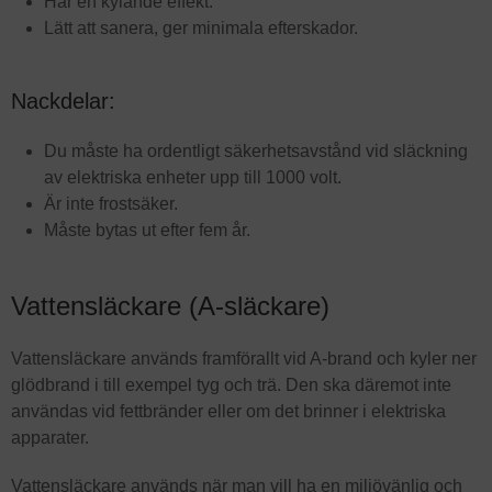
Har en kylande effekt.
Lätt att sanera, ger minimala efterskador.
Nackdelar:
Du måste ha ordentligt säkerhetsavstånd vid släckning
av elektriska enheter upp till 1000 volt.
Är inte frostsäker.
Måste bytas ut efter fem år.
Vattensläckare (A-släckare)
Vattensläckare används framförallt vid A-brand och kyler ner
glödbrand i till exempel tyg och trä. Den ska däremot inte
användas vid fettbränder eller om det brinner i elektriska
apparater.
Vattensläckare används när man vill ha en miljövänlig och