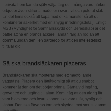
I privata hem kan du själv välja färg och många varumärken
erbjuder även stilrena modeller i svart, vit och polerat stål.
En del finns också att köpa med olika mönster så att du
kombinerar säkerhet med en snygg inredningsdetalj. Enligt
MSB (Myndighet för Samhällsskydd och Beredskap) är det
bättre att ha en brandsläckare i annan färg än röd än att
gömma undan den i en garderob för att den inte estetiskt
tilltalar dig.
Så ska brandsläckaren placeras
Brandsläckaren ska monteras med ett medföljande
väggfäste. Placera den lättåtkomligt så att du snabbt
kommer åt den om det börjar brinna. Gärna vid ingång,
groventré och utgång till altan. Kom ihåg att den aldrig får
vara blockerad och instruktionen ska vara utåt, synlig och
läsbar. Den ska förvaras torrt och skyddat mot smuts, damm
och stötar.