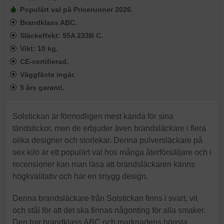
Populärt val på Pricerunner 2026.
Brandklass ABC.
Släckeffekt: 55A 233B C.
Vikt: 10 kg.
CE-certifierad.
Väggfäste ingår.
5 års garanti.
Solstickan är förmodligen mest kända för sina
tändstickor, men de erbjuder även brandsläckare i flera
olika designer och storlekar. Denna pulversläckare på
sex kilo är ett populärt val hos många återförsäljare och i
recensioner kan man läsa att brandsläckaren känns
högkvalitativ och har en snygg design.
Denna brandsläckare från Solstickan finns i svart, vit
och stål för att det ska finnas någonting för alla smaker.
Den har brandklass ABC och marknadens högsta