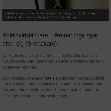
Pulversläckaren är den vanligaste typen för bostaden. Här har vi en
Solstickan brandsläckare 6 kg, som finns i flera färger.
Koldioxidsläckare – lämnar inga spår
efter sig (B-släckare)
En koldioxidsläckare har en giftfri och färglös gas som
kväver elden. Den tränger undan syret och lägger sig som
en filt över branden.
Koldioxidsläckare leder inte elektrisk ström och är särskild
bra om det brinner i elektrisk utrustning. Den smutsar inte
ner, men däremot blåser den lätt bort om du är utomhus
vilket gör den bäst för brand inomhus.