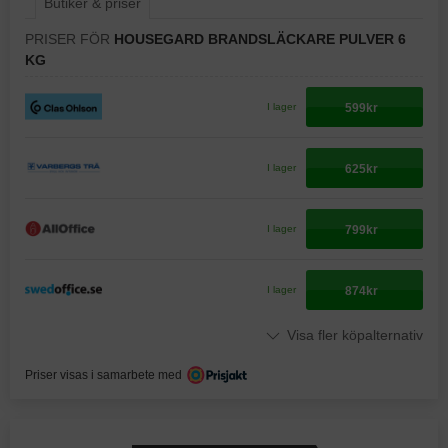
Butiker & priser
PRISER FÖR
HOUSEGARD BRANDSLÄCKARE PULVER 6
KG
599kr
I lager
625kr
I lager
799kr
I lager
874kr
I lager
Visa fler köpalternativ
Priser visas i samarbete med