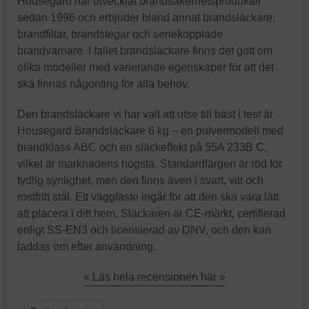
Housegard har utvecklat brandsäkerhetsprodukter
sedan 1996 och erbjuder bland annat brandsläckare,
brandfiltar, brandstegar och seriekopplade
brandvarnare. I fallet brandsläckare finns det gott om
olika modeller med varierande egenskaper för att det
ska finnas någonting för alla behov.
Den brandsläckare vi har valt att utse till bäst i test är
Housegard Brandsläckare 6 kg – en pulvermodell med
brandklass ABC och en släckeffekt på 55A 233B C,
vilket är marknadens högsta. Standardfärgen är röd för
tydlig synlighet, men den finns även i svart, vitt och
rostfritt stål. Ett väggfäste ingår för att den ska vara lätt
att placera i ditt hem. Släckaren är CE-märkt, certifierad
enligt SS-EN3 och licensierad av DNV, och den kan
laddas om efter användning.
« Läs hela recensionen här »