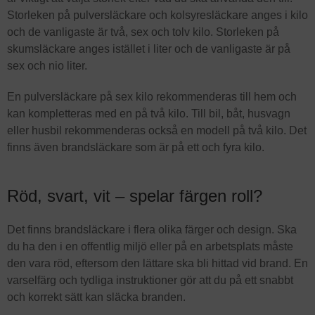
Storleken på pulversläckare och kolsyresläckare anges i kilo
och de vanligaste är två, sex och tolv kilo. Storleken på
skumsläckare anges istället i liter och de vanligaste är på
sex och nio liter.
En pulversläckare på sex kilo rekommenderas till hem och
kan kompletteras med en på två kilo. Till bil, båt, husvagn
eller husbil rekommenderas också en modell på två kilo. Det
finns även brandsläckare som är på ett och fyra kilo.
Röd, svart, vit – spelar färgen roll?
Det finns brandsläckare i flera olika färger och design. Ska
du ha den i en offentlig miljö eller på en arbetsplats måste
den vara röd, eftersom den lättare ska bli hittad vid brand. En
varselfärg och tydliga instruktioner gör att du på ett snabbt
och korrekt sätt kan släcka branden.