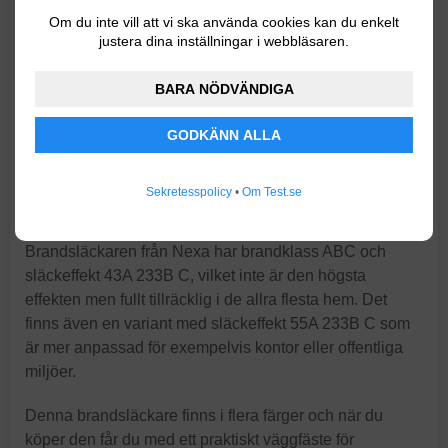
Släckeffekt: 43A 233B C.
Om du inte vill att vi ska använda cookies kan du enkelt
DNV-certifierad.
justera dina inställningar i webbläsaren.
Väggfäste ingår.
BARA NÖDVÄNDIGA
Ytterligare ett bra alternativ när det kommer till
GODKÄNN ALLA
brandsläckare för hemmabruk är denna pulversläckare
från det svenska varumärket Nexa. Hos Nexa hittar du
flera olika brandsäkerhetsprodukter med målsättningen
Sekretesspolicy
•
Om Test.se
att göra ditt hem tryggare.
Brandsläckaren från Nexa har brandklass ABC och
släckeffekt 43A 233B C, vilket inte är den högsta
effekten men fullt tillräcklig i de allra flesta hem. Det
finns även en variant med släckeffekt 55A 233B C som
är mer anpassad för exempelvis kontor eller offentliga
miljöer.
Denna brandsläckare finns i flera färger och när du
köper den får du med ett praktiskt väggfäste för