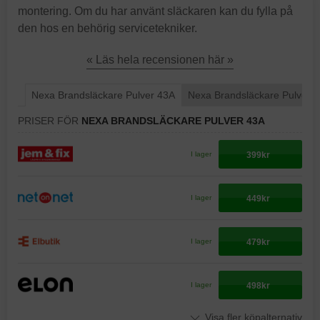
montering. Om du har använt släckaren kan du fylla på
den hos en behörig servicetekniker.
« Läs hela recensionen här »
Nexa Brandsläckare Pulver 43A
Nexa Brandsläckare Pulver 
PRISER FÖR
NEXA BRANDSLÄCKARE PULVER 43A
399kr
I lager
449kr
I lager
479kr
I lager
498kr
I lager
Visa fler köpalternativ