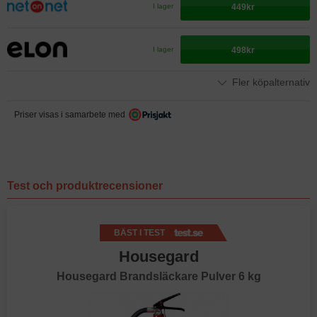
449kr
I lager
498kr
I lager
Fler köpalternativ
Priser visas i samarbete med
Test och produktrecensioner
BÄST I TEST
Housegard
Housegard Brandsläckare Pulver 6 kg