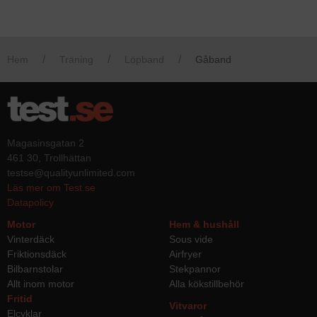
Hem
Träning
Löpband
Gåband
Magasinsgatan 2
461 30, Trollhättan
testse@qualityunlimited.com
Läs mer om Test.se
Datapolicy
Motor
Hem & hushåll
Vinterdäck
Sous vide
Friktionsdäck
Airfryer
Bilbarnstolar
Stekpannor
Allt inom motor
Alla kökstillbehör
Fritid
Vitvaror
Elcyklar