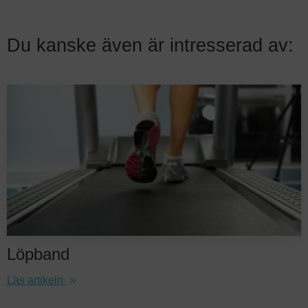
bäst i test. Det är ett prisvärt löpband som passar som ett
högkvalitativt gåband med hög maxvikt och flera träningsprogram.
Du kanske även är intresserad av:
Löpband
Läs artikeln