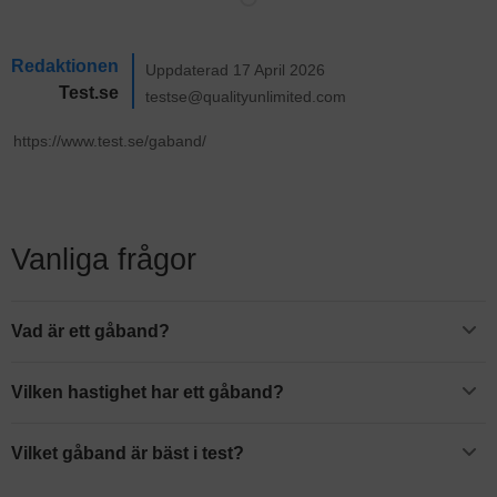
Redaktionen
Uppdaterad 17 April 2026
Test.se
testse@qualityunlimited.com
Vanliga frågor
Vad är ett gåband?
Ett gåband eller promenadband är en träningsmaskin med ett
mekaniskt rullande band som du promenerar på. Det är ett bra sätt
Vilken hastighet har ett gåband?
att ta en inomhuspromend på.
Ett gåband brukar oftast ha en hastighet på 0,5-8 kilometer i
timmen.
Vilket gåband är bäst i test?
Vi har valt att utse
Gymstick WalkingPad Pro
till det gåband som är