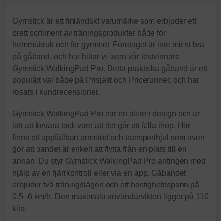
Gymstick är ett finländskt varumärke som erbjuder ett
brett sortiment av träningsprodukter både för
hemmabruk och för gymmet. Företaget är inte minst bra
på gåband, och här hittar vi även vår testvinnare
Gymstick WalkingPad Pro. Detta praktiska gåband är ett
populärt val både på Prisjakt och Pricerunner, och har
rosats i kundrecensioner.
Gymstick WalkingPad Pro har en stilren design och är
lätt att förvara tack vare att det går att fälla ihop. Här
finns ett uppfällbart armstöd och transporthjul som även
gör att bandet är enkelt att flytta från en plats till en
annan. Du styr Gymstick WalkingPad Pro antingen med
hjälp av en fjärrkontroll eller via en app. Gåbandet
erbjuder två träningslägen och ett hastighetsspann på
0,5–6 km/h. Den maximala användarvikten ligger på 110
kilo.