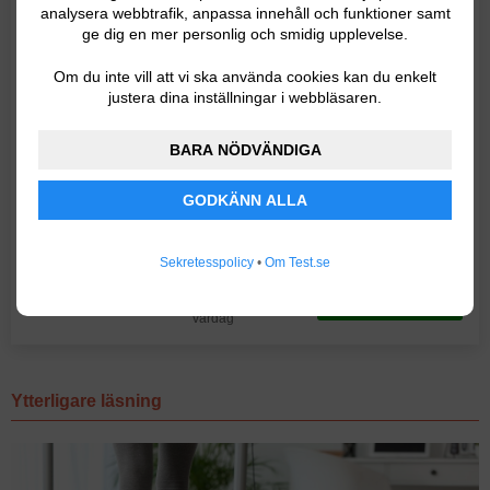
PRISER FÖR
GYMSTICK WALKINGPAD
analysera webbtrafik, anpassa innehåll och funktioner samt
ge dig en mer personlig och smidig upplevelse.
En av Sveriges
Om du inte vill att vi ska använda cookies kan du enkelt
största
SE PRISET
justera dina inställningar i webbläsaren.
träningsspecialister
BARA NÖDVÄNDIGA
Snabb leverans
SE PRISET
GODKÄNN ALLA
SE PRISET
Sekretesspolicy
•
Om Test.se
Beställningar
skickas följande
SE PRISET
vardag
Ytterligare läsning