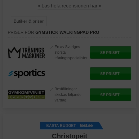
« Läs hela recensionen här »
Butiker & priser
PRISER FÖR
GYMSTICK WALKINGPAD PRO
En av Sveriges
största
SE PRISET
träningsspecialister
SE PRISET
Beställningar
skickas följande
SE PRISET
vardag
BÄSTA BUDGET
Christopeit