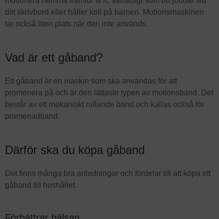
motionera hemma framför tv:n, samtidigt som du jobbar vid
ditt skrivbord eller håller koll på barnen. Motionsmaskinen
tar också liten plats när den inte används.
Vad är ett gåband?
Ett gåband är en maskin som ska användas för att
promenera på och är den lättaste typen av motionsband. Det
består av ett mekaniskt rullande band och kallas också för
promenadband.
Därför ska du köpa gåband
Det finns många bra anledningar och fördelar till att köpa ett
gåband till hushållet.
Förbättrar hälsan