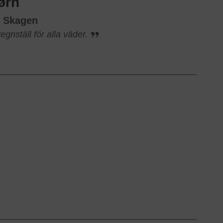
ørn
n Skagen
egnställ för alla väder.