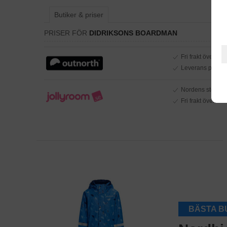
Butiker & priser
PRISER FÖR
DIDRIKSONS BOARDMAN
Fri frakt över 699
Leverans på 2-4
Nordens största 
Fri frakt över 100
BÄSTA B