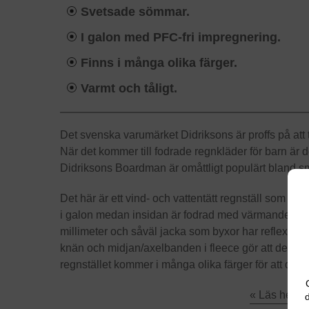
Svetsade sömmar.
I galon med PFC-fri impregnering.
Finns i många olika färger.
Varmt och tåligt.
Det svenska varumärket Didriksons är proffs på att t
När det kommer till fodrade regnkläder för barn är d
Didriksons Boardman är omåttligt populärt bland sm
Det här är ett vind- och vattentätt regnställ som ha
i galon medan insidan är fodrad med värmande fle
millimeter och såväl jacka som byxor har reflexdeta
knän och midjan/axelbanden i fleece gör att de sitt
regnstället kommer i många olika färger för att det 
« Läs hela 
d