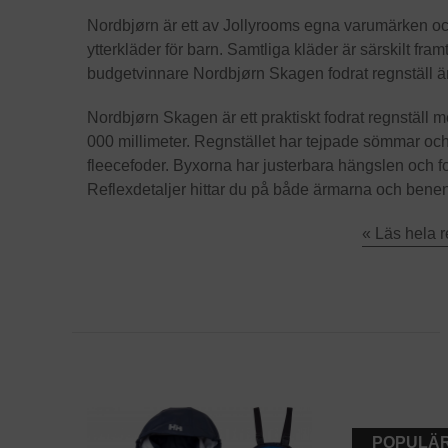
Nordbjørn är ett av Jollyrooms egna varumärken och
ytterkläder för barn. Samtliga kläder är särskilt fra
budgetvinnare Nordbjørn Skagen fodrat regnställ ä
Nordbjørn Skagen är ett praktiskt fodrat regnställ
000 millimeter. Regnstället har tejpade sömmar oc
fleecefoder. Byxorna har justerbara hängslen och f
Reflexdetaljer hittar du på både ärmarna och benen
« Läs hela 
POPULÄR