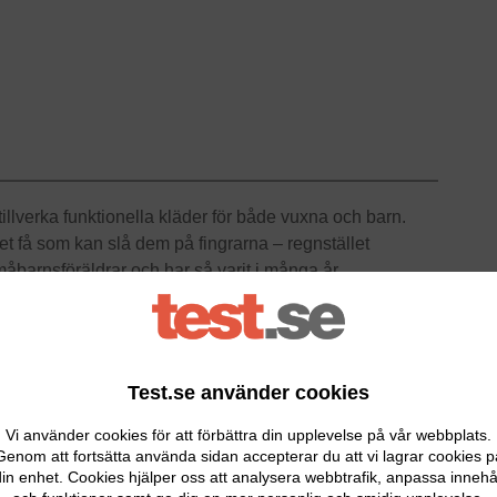
illverka funktionella kläder för både vuxna och barn.
et få som kan slå dem på fingrarna – regnstället
åbarnsföräldrar och har så varit i många år.
r bra tålighet och en bekväm passform. Ytterdelen är gjort
ece. Didriksons Boardman har en vattenpelare på 8 000
ljer för ökad synlighet. Byxorna har dessutom förstärkta
Test.se använder cookies
er mjukt och bra på plats. Huvan är avtagbar och
ska finnas någonting som passar för alla barn.
Vi använder cookies för att förbättra din upplevelse på vår webbplats.
Genom att fortsätta använda sidan accepterar du att vi lagrar cookies p
recensionen här »
in enhet. Cookies hjälper oss att analysera webbtrafik, anpassa innehå