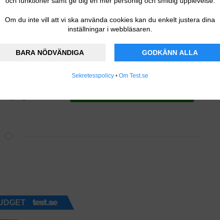
och funktioner samt ge dig en mer personlig och smidig upplevelse.
Om du inte vill att vi ska använda cookies kan du enkelt justera dina
inställningar i webbläsaren.
BARA NÖDVÄNDIGA
GODKÄNN ALLA
 kr
SE PRISET
 vardagar
Sekretesspolicy
•
Om Test.se
barn- och babybutik
SE PRISET
0 kr, prisgaranti
UDGET