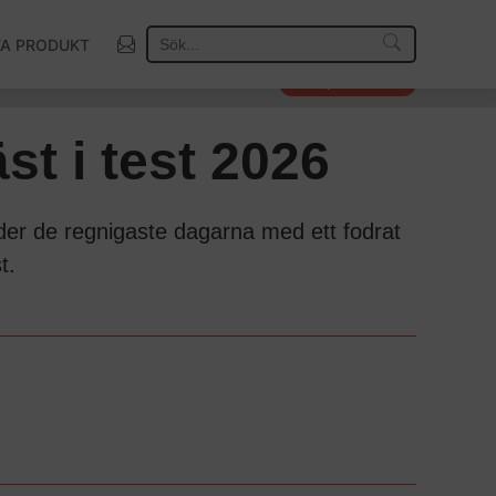
TA PRODUKT
Så väljer vi vinnare
st i test 2026
under de regnigaste dagarna med ett fodrat
t.