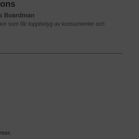
sons
ns Boardman
are som får toppbetyg av konsumenter och
yxor.