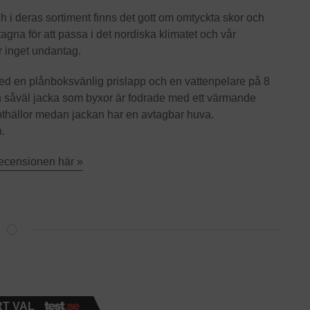
 i deras sortiment finns det gott om omtyckta skor och
mtagna för att passa i det nordiska klimatet och vår
r inget undantag.
 med en plånboksvänlig prislapp och en vattenpelare på 8
h såväl jacka som byxor är fodrade med ett värmande
othällor medan jackan har en avtagbar huva.
.
recensionen här »
T VAL