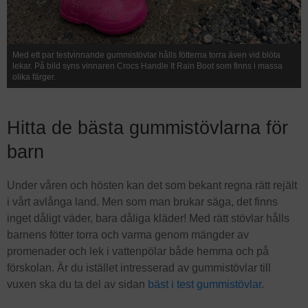
Med ett par testvinnande gummistövlar hålls fötterna torra även vid blöta
lekar. På bild syns vinnaren Crocs Handle It Rain Boot som finns i massa
olika färger.
Hitta de bästa gummistövlarna för
barn
Under våren och hösten kan det som bekant regna rätt rejält
i vårt avlånga land. Men som man brukar säga, det finns
inget dåligt väder, bara dåliga kläder! Med rätt stövlar hålls
barnens fötter torra och varma genom mängder av
promenader och lek i vattenpölar både hemma och på
förskolan. Är du istället intresserad av gummistövlar till
vuxen ska du ta del av sidan
bäst i test gummistövlar
.