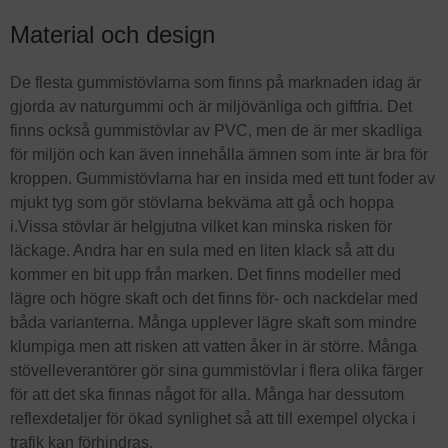
Material och design
De flesta gummistövlarna som finns på marknaden idag är
gjorda av naturgummi och är miljövänliga och giftfria. Det
finns också gummistövlar av PVC, men de är mer skadliga
för miljön och kan även innehålla ämnen som inte är bra för
kroppen. Gummistövlarna har en insida med ett tunt foder av
mjukt tyg som gör stövlarna bekväma att gå och hoppa
i.Vissa stövlar är helgjutna vilket kan minska risken för
läckage. Andra har en sula med en liten klack så att du
kommer en bit upp från marken. Det finns modeller med
lägre och högre skaft och det finns för- och nackdelar med
båda varianterna. Många upplever lägre skaft som mindre
klumpiga men att risken att vatten åker in är större. Många
stövelleverantörer gör sina gummistövlar i flera olika färger
för att det ska finnas något för alla. Många har dessutom
reflexdetaljer för ökad synlighet så att till exempel olycka i
trafik kan förhindras.