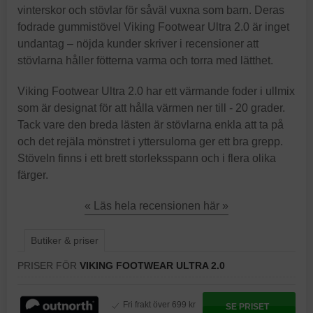
vinterskor och stövlar för såväl vuxna som barn. Deras
fodrade gummistövel Viking Footwear Ultra 2.0 är inget
undantag – nöjda kunder skriver i recensioner att
stövlarna håller fötterna varma och torra med lätthet.
Viking Footwear Ultra 2.0 har ett värmande foder i ullmix
som är designat för att hålla värmen ner till - 20 grader.
Tack vare den breda lästen är stövlarna enkla att ta på
och det rejäla mönstret i yttersulorna ger ett bra grepp.
Stöveln finns i ett brett storleksspann och i flera olika
färger.
« Läs hela recensionen här »
Butiker & priser
PRISER FÖR
VIKING FOOTWEAR ULTRA 2.0
Fri frakt över 699 kr
SE PRISET