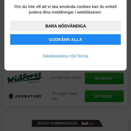
Om du inte vill att vi ska använda cookies kan du enkelt
Butiker & priser
justera dina inställningar i webbläsaren.
PRISER FÖR
TRETORN GRÄNNA
BARA NÖDVÄNDIGA
Fri frakt över 699 kr
SE PRISET
GODKÄNN ALLA
Nordens största
Sekretesspolicy
•
Om Test.se
barn- och
SE PRISET
babybutik
Fri frakt över 599 kr
SE PRISET
30 dagars öppet
SE PRISET
köp
BÄSTA KOMBINERADE