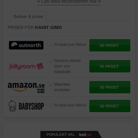
« Läs hela recensionen här »
Butiker & priser
PRISER FÖR
KAVAT GIMO
Fri frakt över 699 kr
SE PRISET
Nordens största
barn- och
SE PRISET
babybutik
Miljontals
SE PRISET
produkter
Fri frakt över 999 kr
SE PRISET
POPULÄRT VAL