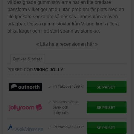
väldesignade gummistövlarna har en lite bredare
passform vilket gör att du utan problem får plats med en
lite tjockare socka om så önskas. Innersulan är även
urtagbar. Dessa gummistövlar från Viking finns i flera
olika färger och i ett stort spann av storlekar.
« Läs hela recensionen här »
Butiker & priser
PRISER FÖR
VIKING JOLLY
Fri frakt över 699 kr
SE PRISET
Nordens största
barn- och
SE PRISET
babybutik
Fri frakt över 999 kr
SE PRISET