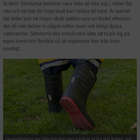
åt dem. Stövlarna behöver vara lätta att röra sig i, vilket låg
vikt och ett inte för högt skaft kan hjälpa till med. Är barnet
lite äldre kan ett högre skaft istället vara en fördel eftersom
det då inte läcker in något vatten även vid riktigt djupa
vattenpölar. Stövlarna ska också vara lätta att ta på sig på
egen hand och flexibla så att regnbyxor kan träs över
smidigt.
Gummistövlarna ska hålla mot regn men också ge ett bra stöd åt foten. Här