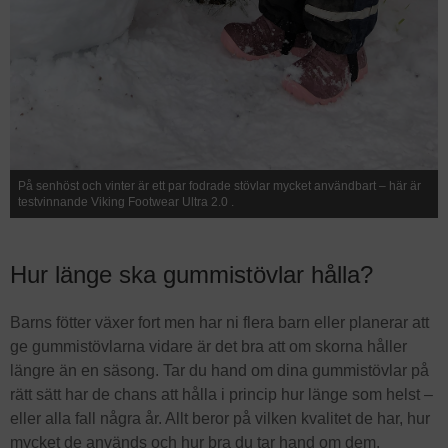
På senhöst och vinter är ett par fodrade stövlar mycket användbart – här är
testvinnande Viking Footwear Ultra 2.0 .
Hur länge ska gummistövlar hålla?
Barns fötter växer fort men har ni flera barn eller planerar att
ge gummistövlarna vidare är det bra att om skorna håller
längre än en säsong. Tar du hand om dina gummistövlar på
rätt sätt har de chans att hålla i princip hur länge som helst –
eller alla fall några år. Allt beror på vilken kvalitet de har, hur
mycket de används och hur bra du tar hand om dem.