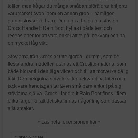
tofflor, men frågar du många småbarnsföräldrar briljerar
varumärket även inom en annan gren – nämligen
gummistövlar för barn. Den unika helgjutna stöveln
Crocs Handle It Rain Boot hyllas i både test och
recensioner för att vara enkel att ta på, bekväm och ha
en mycket låg vikt.
Stövlarna från Crocs är inte gjorda i gummi, som de
flesta andra modeller, utan av ett Croslite-material som
både bidrar till den låga vikten och till att motverka dålig
lukt. Den helgjutna stöveln sitter bekvämt på foten och
tack vare handtagen tar även små barn enkelt på sig
stövlarna själva. Crocs Handle It Rain Boot finns i flera
olika färger för att det ska finnas någonting som passar
alla smaker.
« Läs hela recensionen här »
Butiker & priser