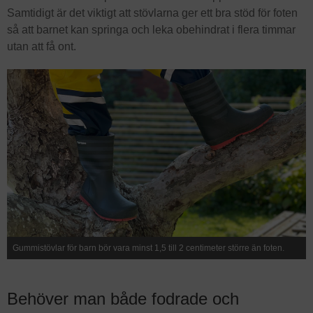
Samtidigt är det viktigt att stövlarna ger ett bra stöd för foten
så att barnet kan springa och leka obehindrat i flera timmar
utan att få ont.
Gummistövlar för barn bör vara minst 1,5 till 2 centimeter större än foten.
Behöver man både fodrade och