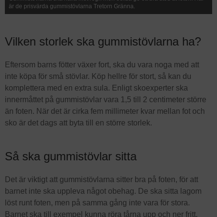
är de prisvärda gummistövlarna Tretorn Gränna.
Vilken storlek ska gummistövlarna ha?
Eftersom barns fötter växer fort, ska du vara noga med att
inte köpa för små stövlar. Köp hellre för stort, så kan du
komplettera med en extra sula. Enligt skoexperter ska
innermåttet på gummistövlar vara 1,5 till 2 centimeter större
än foten. När det är cirka fem millimeter kvar mellan fot och
sko är det dags att byta till en större storlek.
Så ska gummistövlar sitta
Det är viktigt att gummistövlarna sitter bra på foten, för att
barnet inte ska uppleva något obehag. De ska sitta lagom
löst runt foten, men på samma gång inte vara för stora.
Barnet ska till exempel kunna röra tårna upp och ner fritt.