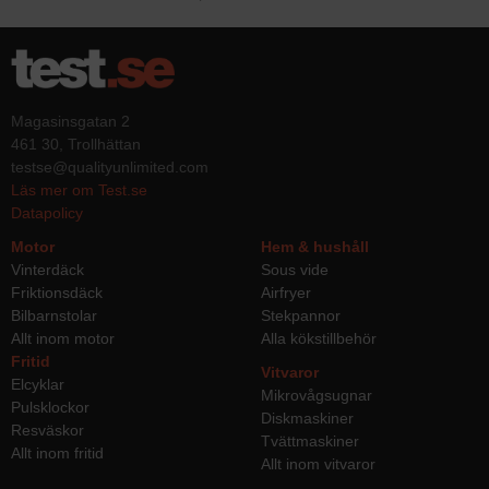
Magasinsgatan 2
461 30, Trollhättan
testse@qualityunlimited.com
Läs mer om Test.se
Datapolicy
Motor
Hem & hushåll
Vinterdäck
Sous vide
Friktionsdäck
Airfryer
Bilbarnstolar
Stekpannor
Allt inom motor
Alla kökstillbehör
Fritid
Vitvaror
Elcyklar
Mikrovågsugnar
Pulsklockor
Diskmaskiner
Resväskor
Tvättmaskiner
Allt inom fritid
Allt inom vitvaror