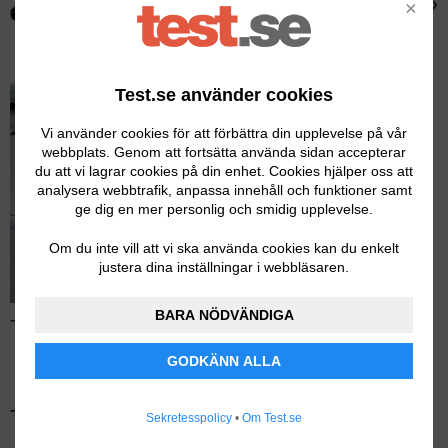
›
×
Defa Termini II 1200
Test.se använder cookies
Vi använder cookies för att förbättra din upplevelse på vår
webbplats. Genom att fortsätta använda sidan accepterar
du att vi lagrar cookies på din enhet. Cookies hjälper oss att
analysera webbtrafik, anpassa innehåll och funktioner samt
ge dig en mer personlig och smidig upplevelse.
Om du inte vill att vi ska använda cookies kan du enkelt
justera dina inställningar i webbläsaren.
BARA NÖDVÄNDIGA
Test av kupévärmare – Läs hela testet
GODKÄNN ALLA
Tidigare testvinnare
Sekretesspolicy
•
Om Test.se