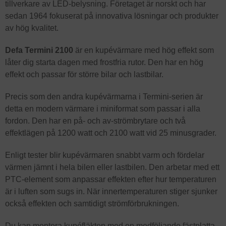
tillverkare av LED-belysning. Företaget är norskt och har
sedan 1964 fokuserat på innovativa lösningar och produkter
av hög kvalitet.
Defa Termini 2100
är en kupévärmare med hög effekt som
låter dig starta dagen med frostfria rutor. Den har en hög
effekt och passar för större bilar och lastbilar.
Precis som den andra kupévärmarna i Termini-serien är
detta en modern värmare i miniformat som passar i alla
fordon. Den har en på- och av-strömbrytare och två
effektlägen på 1200 watt och 2100 watt vid 25 minusgrader.
Enligt tester blir kupévärmaren snabbt varm och fördelar
värmen jämnt i hela bilen eller lastbilen. Den arbetar med ett
PTC-element som anpassar effekten efter hur temperaturen
är i luften som sugs in. När innertemperaturen stiger sjunker
också effekten och samtidigt strömförbrukningen.
Du kan montera kupéfläkten med en medföljande fästplatta