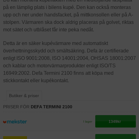
på en lämplig plats i bilens kupé. Den kan också monteras
upp och ner under handsfacket, på mittkonsollen eller på A-
stolpen. Värmaren ska dock aldrig placeras på golvet, riktas
mot sätet och utblåset får inte peka nedåt.
Detta är en säker kupévärmare med automatiskt
överhettningsskydd och smältsäkring. Defa är certifierade
enligt ISO 9001:2008, ISO 14001:2004, OHSAS 18001:2007
och kablar och motorvärmarprodukter enligt ISO/TS
16949:2002. Defa Termini 2100 finns att köpa med
stickkontakt eller kupékontakt.
Butiker & priser
PRISER FÖR
DEFA TERMINI 2100
1349kr
I lager