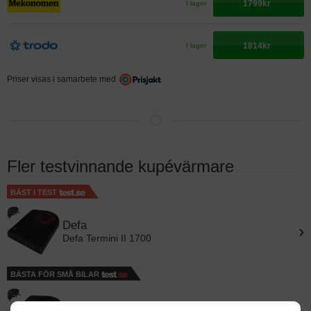
1799kr
I lager
1814kr
I lager
Priser visas i samarbete med
Fler testvinnande kupévärmare
BÄST I TEST
Defa
›
Defa Termini II 1700
BÄSTA FÖR SMÅ BILAR
Defa