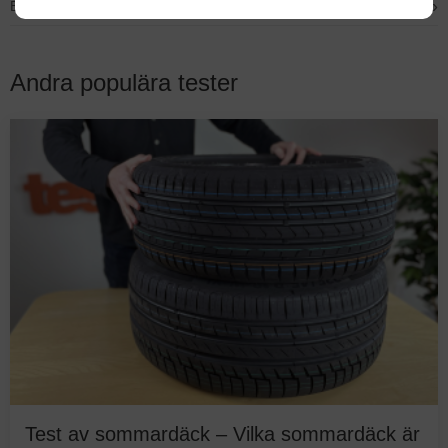
›
Bästa till medelstor bil – Calix WaveLine 1700W kpl
Andra populära tester
Test av sommardäck – Vilka sommardäck är