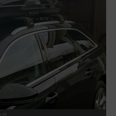
n XT.