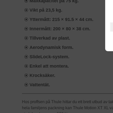
Maxkapacitet på 75 kg.
Vikt på 23,5 kg.
Yttermått: 215 × 91.5 × 44 cm.
Innermått: 200 × 80 × 38 cm.
Tillverkad av plast.
Aerodynamisk form.
SlideLock-system.
Enkel att montera.
Krocksäker.
Vattentät.
Hos proffsen på Thule hittar du ett brett utbud av 
hela familjens packning kan Thule Motion XT XL var