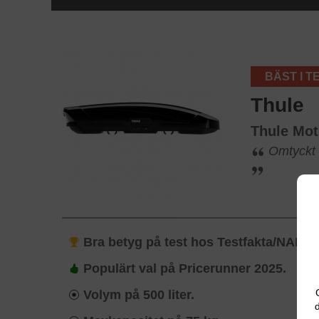
BÄST I T
Thule
Thule Mot
Omtyckt t
Bra betyg på test hos Testfakta/NAF 2
Populärt val på Pricerunner 2025.
Volym på 500 liter.
d