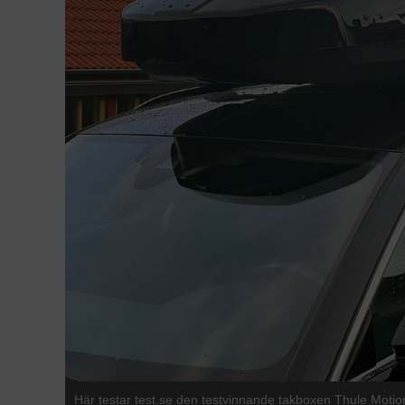
Här testar test.se den testvinnande takboxen Thule Motio