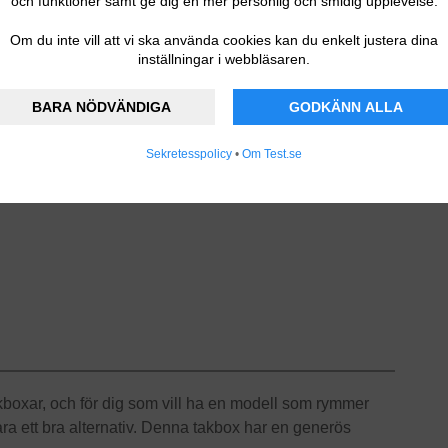
och funktioner samt ge dig en mer personlig och smidig upplevelse.
Om du inte vill att vi ska använda cookies kan du enkelt justera dina
inställningar i webbläsaren.
BARA NÖDVÄNDIGA
GODKÄNN ALLA
Sekretesspolicy
•
Om Test.se
takboxar, och för dig som vill ha en modell som rymmer
a ett bra alternativ. Denna takbox har en generös