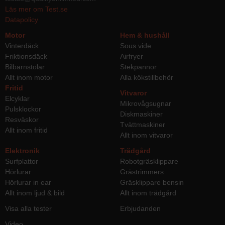
Läs mer om Test.se
Datapolicy
Motor
Hem & hushåll
Vinterdäck
Sous vide
Friktionsdäck
Airfryer
Bilbarnstolar
Stekpannor
Allt inom motor
Alla kökstillbehör
Fritid
Vitvaror
Elcyklar
Mikrovågsugnar
Pulsklockor
Diskmaskiner
Resväskor
Tvättmaskiner
Allt inom fritid
Allt inom vitvaror
Elektronik
Trädgård
Surfplattor
Robotgräsklippare
Hörlurar
Grästrimmers
Hörlurar in ear
Gräsklippare bensin
Allt inom ljud & bild
Allt inom trädgård
Visa alla tester
Erbjudanden
Video