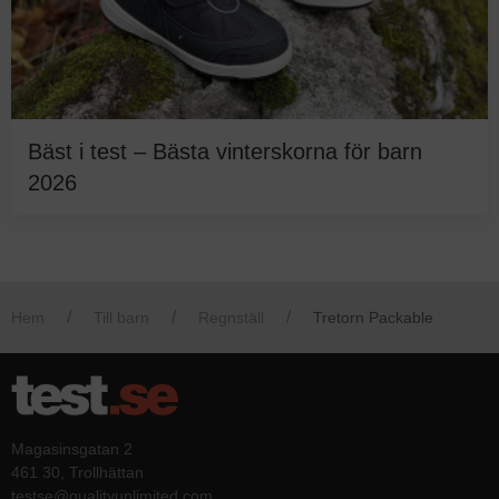
Bäst i test – Bästa vinterskorna för barn
2026
Hem
Till barn
Regnställ
Tretorn Packable
Magasinsgatan 2
461 30, Trollhättan
testse@qualityunlimited.com