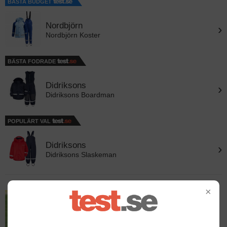
BÄSTA BUDGET
Nordbjörn
›
Nordbjörn Koster
BÄSTA FODRADE
Didriksons
›
Didriksons Boardman
POPULÄRT VAL
Didriksons
›
Didriksons Slaskeman
×