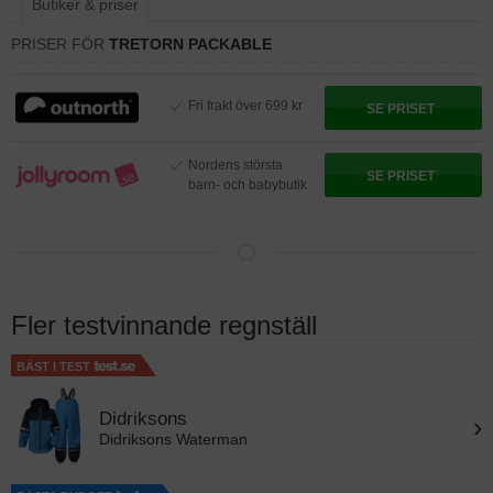
Butiker & priser
PRISER FÖR
TRETORN PACKABLE
Fri frakt över 699 kr
SE PRISET
Nordens största
SE PRISET
barn- och babybutik
Fler testvinnande regnställ
BÄST I TEST
Didriksons
›
Didriksons Waterman