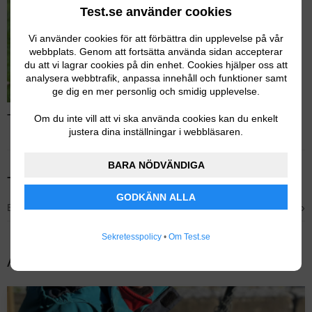
Test.se använder cookies
Vi använder cookies för att förbättra din upplevelse på vår
webbplats. Genom att fortsätta använda sidan accepterar
du att vi lagrar cookies på din enhet. Cookies hjälper oss att
analysera webbtrafik, anpassa innehåll och funktioner samt
ge dig en mer personlig och smidig upplevelse.
Test av regnställ – Läs hela testet
Om du inte vill att vi ska använda cookies kan du enkelt
justera dina inställningar i webbläsaren.
BARA NÖDVÄNDIGA
Tidigare testvinnare
GODKÄNN ALLA
›
Bästa budget – Reima Tihku Regnställ
Sekretesspolicy
•
Om Test.se
Andra populära tester