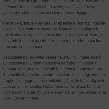
Svenska
Tretorn
grundades så tidigt som 1891 och i deras
sortiment finns ett brett utbud av högkvalitativa stövlar,
ytterkläder, skor och väskor i skandinavisk design.
Tretorn Packable Regnställ
är ett enklare regnställ med låg
vikt och lite sportigare utseende. Detta är ett smidigt och
enkelt ofodrat regnställ som tar liten plats i väskan. Genom
att vända in och ut på sidofickan kan regnkläderna packas
ihop som i en liten påse.
Regnstället har en vattenpelare på 3000 millimeter, består
av vattentät polyuretan med polyesterfoder och tejpade
sömmar som gör att du inte blir blöt årets regnigaste dagar.
Regnstället har en kroppsnära passform och stängs med en
dragkedja. I ryggen finns ventilation så att du håller dig sval
även om du blir svettig. Det är resår i ärmslut och benslut,
byxornas midja går att justera. Regnstället finns i storlekarna
80 till 158 centimeter.