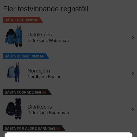
Fler testvinnande regnställ
BÄST I TEST
Didriksons
›
Didriksons Waterman
BÄSTA BUDGET
Nordbjörn
›
Nordbjörn Koster
BÄSTA FODRADE
Didriksons
›
Didriksons Boardman
BÄSTA FÖR ÄLDRE BARN