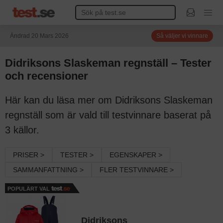
Ändrad 20 Mars 2026
Så väljer vi vinnare
Didriksons Slaskeman regnställ – Tester
och recensioner
Här kan du läsa mer om Didriksons Slaskeman
regnställ som är vald till testvinnare baserat på
3 källor.
PRISER >
TESTER >
EGENSKAPER >
SAMMANFATTNING >
FLER TESTVINNARE >
POPULÄRT VAL
Didriksons