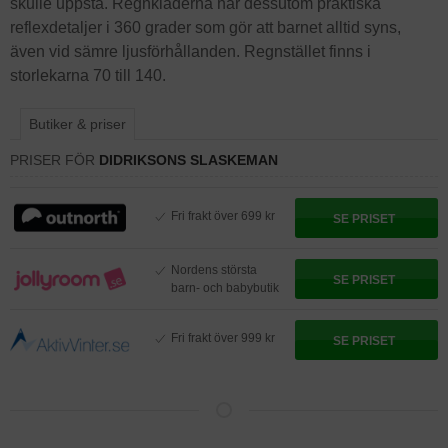
skulle uppstå. Regnkläderna har dessutom praktiska
reflexdetaljer i 360 grader som gör att barnet alltid syns,
även vid sämre ljusförhållanden. Regnstället finns i
storlekarna 70 till 140.
Butiker & priser
PRISER FÖR
DIDRIKSONS SLASKEMAN
Fri frakt över 699 kr
SE PRISET
Nordens största
SE PRISET
barn- och babybutik
Fri frakt över 999 kr
SE PRISET