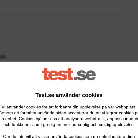
ik.
rodukter av hög kvalitet. Deras produkter och
 fantastiskt hår. De har ett avancerat forskarteam som
 nya ingredienser och lösningar.
Test.se använder cookies
oo
är ett silverschampo som är populärt hos både Prisjakt,
Vi använder cookies för att förbättra din upplevelse på vår webbplats.
ll bästa vårdande. Enligt dem återfuktar det bra samtidigt
Genom att fortsätta använda sidan accepterar du att vi lagrar cookies p
in enhet. Cookies hjälper oss att analysera webbtrafik, anpassa innehå
och funktioner samt ge dig en mer personlig och smidig upplevelse.
ästa silverschampona kom detta på tredje plats. Det fick
Om du inte vill att vi ska använda cookies kan du enkelt justera dina