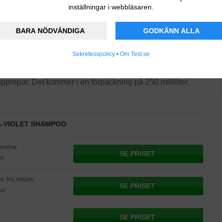
håret mjukare.
inställningar i webbläsaren.
aluronsyra, antioxidantrik och skyddande
BARA NÖDVÄNDIGA
GODKÄNN ALLA
och tar bort ämnen som gör håret matt. Samtidigt lugnas
 ämnen minskar koppartonerna i håret och det passar för
Sekretesspolicy
•
Om Test.se
 klar och strålande.
pprepar. Det kommer i en förpackning på 250 milliliter.
A-VIOLET SHAMPOO
 online
SE PRISET
kr
r, fria returer
SE PRISET
ar
SE PRISET