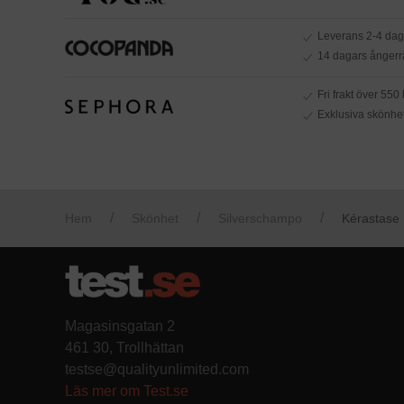
Leverans 2-4 dag
14 dagars ångerrä
Fri frakt över 550 
Exklusiva skönhe
Hem
Skönhet
Silverschampo
Kérastase 
Magasinsgatan 2
461 30, Trollhättan
testse@qualityunlimited.com
Läs mer om Test.se