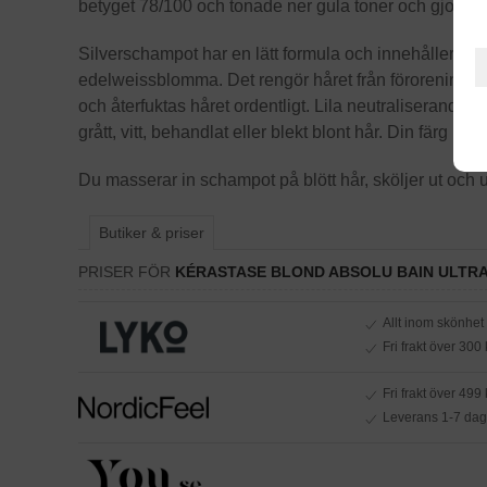
betyget 78/100 och tonade ner gula toner och gjorde 
Silverschampot har en lätt formula och innehåller hy
edelweissblomma. Det rengör håret från föroreningar 
och återfuktas håret ordentligt. Lila neutraliserande
grått, vitt, behandlat eller blekt blont hår. Din färg blir
Du masserar in schampot på blött hår, sköljer ut och u
Butiker & priser
PRISER FÖR
KÉRASTASE BLOND ABSOLU BAIN ULTR
Allt inom skönhet
Fri frakt över 300 
Fri frakt över 499 k
Leverans 1-7 dag