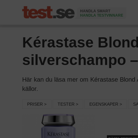
HANDLA SMART
HANDLA TESTVINNARE
Ändrad 2 Juli 2026
Kérastase Blond
silverschampo –
Här kan du läsa mer om Kérastase Blond Ab
källor.
PRISER >
TESTER >
EGENSKAPER >
S