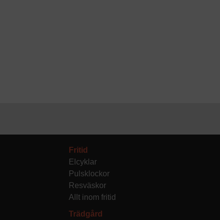
Fritid
Elcyklar
Pulsklockor
Resväskor
Allt inom fritid
Trädgård