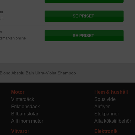
ar
SE PRISET
tt
kr
SE PRISET
tsmärken online
Blond Absolu Bain Ultra-Violet Shampoo
Motor
Hem & hushåll
Vinterdäck
Sous vide
Friktionsdäck
Airfryer
Bilbarnstolar
Stekpannor
Allt inom motor
Alla kökstillbehör
Vitvaror
Elektronik