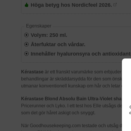
Höga betyg hos Nordicfeel 2026.
Egenskaper
Volym: 250 ml.
Återfuktar och vårdar.
Innehåller hyaluronsyra och antioxidantr
Kérastase
är ett franskt varumärke som erbjuder hårp
behandlingar är skräddarsydda för den som önskar ett
utmanar konventionell kunskap om hår och letar efter
Kérastase Blond Absolu Bain Ultra-Violet shamp
Pricerunner och Lyko. I ett test hos Elle utsågs det ti
d
som det gör håret askigt och snyggt.
När Goodhousekeeping.com testade och utsåg de sju b