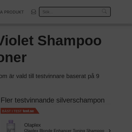
TA PRODUKT
Så väljer vi vinnare
-Violet Shampoo
oner
är vald till testvinnare baserat på 9
Fler testvinnande silverschampon
BÄST I TEST
Olaplex
›
Olaplex Blonde Enhancer Toning Shampoo