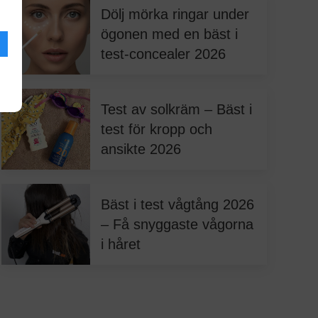
Dölj mörka ringar under
ögonen med en bäst i
test-concealer 2026
Test av solkräm – Bäst i
test för kropp och
ansikte 2026
Bäst i test vågtång 2026
– Få snyggaste vågorna
i håret