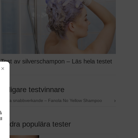
Test av silverschampon – Läs hela testet
×
Tidigare testvinnare
›
Bästa snabbverkande – Fanola No Yellow Shampoo
å
ll
Andra populära tester