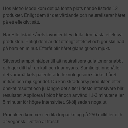
Hos Metro Mode kom det på första plats när de listade 12
produkter. Enligt dem är det vårdande och neutraliserar håret
på ett effektivt sätt.
När Elle listade årets favoriter blev detta den bästa effektiva
produkten. Enligt dem är det otroligt effektivt och gör skillnad
på bara en minut. Efteråt blir håret glansigt och mjukt.
Silverschampot hjälper till att neutralisera gula toner snabbt
och ger ditt hår en kall och klar nyans. Samtidigt innehåller
det varumärkets patenterade teknologi som stärker håret
inifrån och mjukgör det. Du kan skräddarsy produkten efter
önskat resultat och ju längre det sitter i desto intensivare blir
resultatet. Applicera i blött hår och använd i 1-3 minuter eller
5 minuter för högre intensivitet. Skölj sedan noga ut.
Produkten kommer i en lila förpackning på 250 milliliter och
är vegansk. Doften är fräsch.