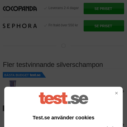
Leverans 2-4 dagar
SE PRISET
Fri frakt över 550 kr
SE PRISET
Fler testvinnande silverschampon
BÄSTA BUDGET
Fudge
›
×
Fudge Clean Blonde Violet Toning Shampoo
BÄSTA PREMIUM
Test.se använder cookies
Kérastase
›