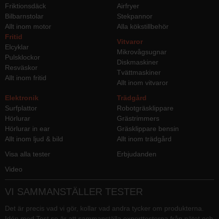
Friktionsdäck
Airfryer
Bilbarnstolar
Stekpannor
Allt inom motor
Alla kökstillbehör
Fritid
Vitvaror
Elcyklar
Mikrovågsugnar
Pulsklockor
Diskmaskiner
Resväskor
Tvättmaskiner
Allt inom fritid
Allt inom vitvaror
Elektronik
Trädgård
Surfplattor
Robotgräsklippare
Hörlurar
Grästrimmers
Hörlurar in ear
Gräsklippare bensin
Allt inom ljud & bild
Allt inom trädgård
Visa alla tester
Erbjudanden
Video
VI SAMMANSTÄLLER TESTER
Det är precis vad vi gör, kollar vad andra tycker om produkterna.
Idén med Test.se är att sammanställa experttesterna från nätet och