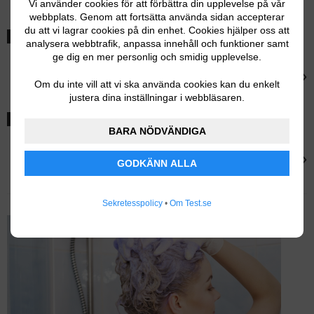
Kérastase Blond Absolu Bain Ultra-Violet Shampoo
Vi använder cookies för att förbättra din upplevelse på vår
webbplats. Genom att fortsätta använda sidan accepterar
du att vi lagrar cookies på din enhet. Cookies hjälper oss att
BÄSTA FÖR TORRT HÅR
analysera webbtrafik, anpassa innehåll och funktioner samt
ge dig en mer personlig och smidig upplevelse.
Maria Nila
›
Maria Nila Sheer Silver Shampoo
Om du inte vill att vi ska använda cookies kan du enkelt
justera dina inställningar i webbläsaren.
POPULÄRT VAL
BARA NÖDVÄNDIGA
Ida Warg
›
GODKÄNN ALLA
Ida Warg Silver Shampoo
Sekretesspolicy
•
Om Test.se