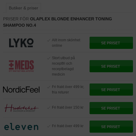
Butiker & priser
PRISER FÖR
OLAPLEX BLONDE ENHANCER TONING
SHAMPOO NO.4
Allt inom skönhet
SE PRISET
online
Stort utbud på
receptfri och
SE PRISET
receptbelagd
medicin
Fri frakt över 499 kr,
SE PRISET
fria returer
Fri frakt över 150 kr
SE PRISET
Fri frakt över 499 kr
SE PRISET