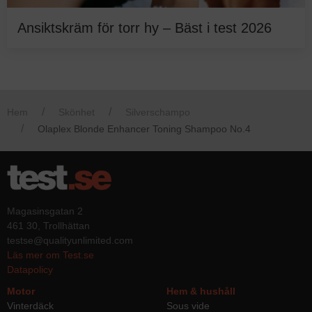
Ansiktskräm för torr hy – Bäst i test 2026
Hem
Skönhet
Silverschampo
Olaplex Blonde Enhancer Toning Shampoo No.4
Magasinsgatan 2
461 30, Trollhättan
testse@qualityunlimited.com
Läs mer om Test.se
Datapolicy
Motor
Hem & hushåll
Vinterdäck
Sous vide