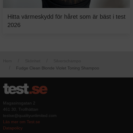
Hitta värmeskydd för håret som är bäst i test
2026
Hem
Skönhet
Silverschampo
Fudge Clean Blonde Violet Toning Shampoo
Magasinsgatan 2
461 30, Trollhättan
testse@qualityunlimited.com
Läs mer om Test.se
Datapolicy