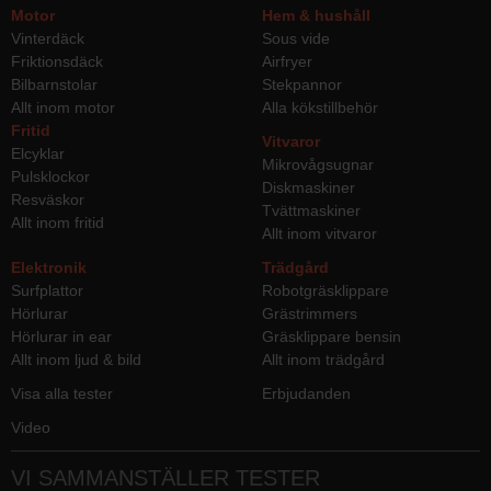
Motor
Hem & hushåll
Vinterdäck
Sous vide
Friktionsdäck
Airfryer
Bilbarnstolar
Stekpannor
Allt inom motor
Alla kökstillbehör
Fritid
Vitvaror
Elcyklar
Mikrovågsugnar
Pulsklockor
Diskmaskiner
Resväskor
Tvättmaskiner
Allt inom fritid
Allt inom vitvaror
Elektronik
Trädgård
Surfplattor
Robotgräsklippare
Hörlurar
Grästrimmers
Hörlurar in ear
Gräsklippare bensin
Allt inom ljud & bild
Allt inom trädgård
Visa alla tester
Erbjudanden
Video
VI SAMMANSTÄLLER TESTER