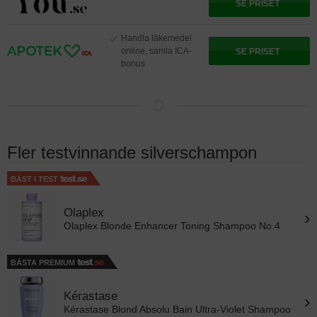
SE PRISET
Handla läkemedel
online, samla ICA-
SE PRISET
bonus
Fler testvinnande silverschampon
BÄST I TEST
Olaplex
›
Olaplex Blonde Enhancer Toning Shampoo No.4
BÄSTA PREMIUM
Kérastase
›
Kérastase Blond Absolu Bain Ultra-Violet Shampoo