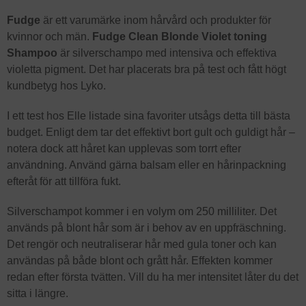
Fudge
är ett varumärke inom hårvård och produkter för
kvinnor och män.
Fudge Clean Blonde Violet toning
Shampoo
är silverschampo med intensiva och effektiva
violetta pigment. Det har placerats bra på test och fått högt
kundbetyg hos Lyko.
I ett test hos Elle listade sina favoriter utsågs detta till bästa
budget. Enligt dem tar det effektivt bort gult och guldigt hår –
notera dock att håret kan upplevas som torrt efter
användning. Använd gärna balsam eller en hårinpackning
efteråt för att tillföra fukt.
Silverschampot kommer i en volym om 250 milliliter. Det
används på blont hår som är i behov av en uppfräschning.
Det rengör och neutraliserar hår med gula toner och kan
användas på både blont och grått hår. Effekten kommer
redan efter första tvätten. Vill du ha mer intensitet låter du det
sitta i längre.