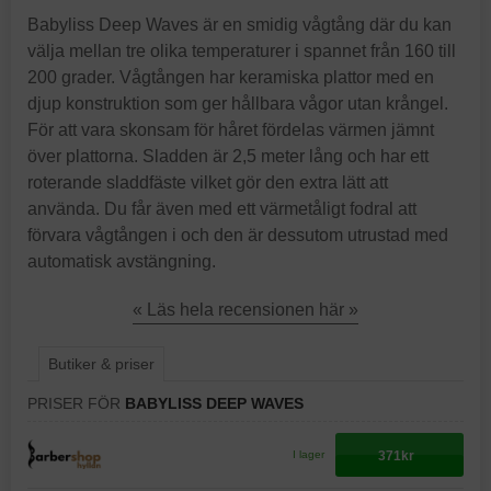
Babyliss Deep Waves är en smidig vågtång där du kan
välja mellan tre olika temperaturer i spannet från 160 till
200 grader. Vågtången har keramiska plattor med en
djup konstruktion som ger hållbara vågor utan krångel.
För att vara skonsam för håret fördelas värmen jämnt
över plattorna. Sladden är 2,5 meter lång och har ett
roterande sladdfäste vilket gör den extra lätt att
använda. Du får även med ett värmetåligt fodral att
förvara vågtången i och den är dessutom utrustad med
automatisk avstängning.
« Läs hela recensionen här »
Butiker & priser
PRISER FÖR
BABYLISS DEEP WAVES
371kr
I lager