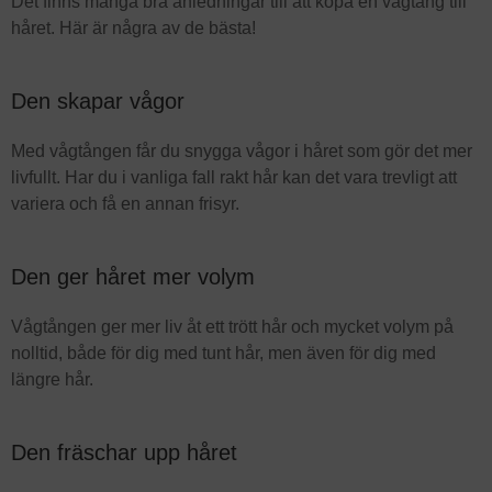
Det finns många bra anledningar till att köpa en vågtång till
håret. Här är några av de bästa!
Den skapar vågor
Med vågtången får du snygga vågor i håret som gör det mer
livfullt. Har du i vanliga fall rakt hår kan det vara trevligt att
variera och få en annan frisyr.
Den ger håret mer volym
Vågtången ger mer liv åt ett trött hår och mycket volym på
nolltid, både för dig med tunt hår, men även för dig med
längre hår.
Den fräschar upp håret