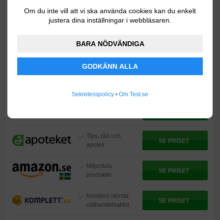
Butiker & priser
Om du inte vill att vi ska använda cookies kan du enkelt
justera dina inställningar i webbläsaren.
PRISER FÖR
REMINGTON PROLUXE 4-IN-1 ADJUSTABLE
WAVER
BARA NÖDVÄNDIGA
Stort utbud på
GODKÄNN ALLA
receptfri och
SE PRISET
receptbelagd
medicin
Sekretesspolicy
•
Om Test.se
Fri frakt över 499
SE PRISET
kr, fria returer
Tips, råd och
SE PRISET
apotek
Miljontals
SE PRISET
produkter
Nordens största
SE PRISET
näthandelsaktör