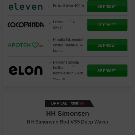
Fri frakt över 499 kr
SE PRISET
Leverans 2-4
SE PRISET
dagar
Handla läkemedel
online, samla ICA-
SE PRISET
bonus
Nordens största
butikskedja för
SE PRISET
hemelektronik och
vitvaror
BRA VAL
HH Simonsen
HH Simonsen Rod VS5 Deep Waver