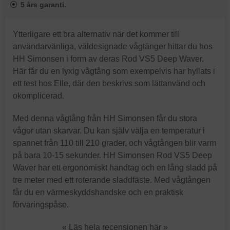
5 års garanti.
Ytterligare ett bra alternativ när det kommer till
användarvänliga, väldesignade vågtänger hittar du hos
HH Simonsen i form av deras Rod VS5 Deep Waver.
Här får du en lyxig vågtång som exempelvis har hyllats i
ett test hos Elle, där den beskrivs som lättanvänd och
okomplicerad.
Med denna vågtång från HH Simonsen får du stora
vågor utan skarvar. Du kan själv välja en temperatur i
spannet från 110 till 210 grader, och vågtången blir varm
på bara 10-15 sekunder. HH Simonsen Rod VS5 Deep
Waver har ett ergonomiskt handtag och en lång sladd på
tre meter med ett roterande sladdfäste. Med vågtången
får du en värmeskyddshandske och en praktisk
förvaringspåse.
« Läs hela recensionen här »