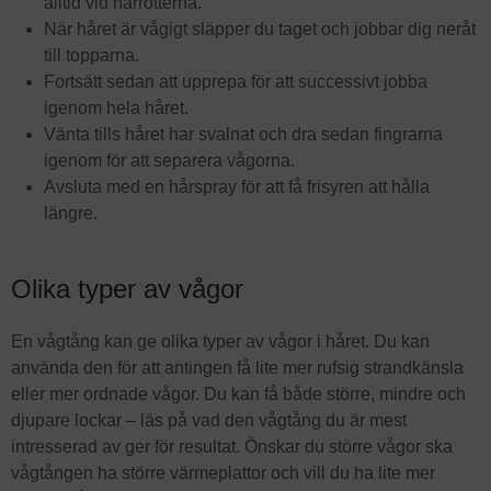
alltid vid hårrötterna.
När håret är vågigt släpper du taget och jobbar dig neråt
till topparna.
Fortsätt sedan att upprepa för att successivt jobba
igenom hela håret.
Vänta tills håret har svalnat och dra sedan fingrarna
igenom för att separera vågorna.
Avsluta med en hårspray för att få frisyren att hålla
längre.
Olika typer av vågor
En vågtång kan ge olika typer av vågor i håret. Du kan
använda den för att antingen få lite mer rufsig strandkänsla
eller mer ordnade vågor. Du kan få både större, mindre och
djupare lockar – läs på vad den vågtång du är mest
intresserad av ger för resultat. Önskar du större vågor ska
vågtången ha större värmeplattor och vill du ha lite mer