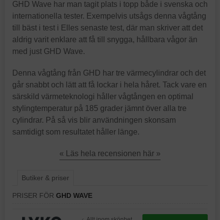
GHD Wave har man tagit plats i topp både i svenska och
internationella tester. Exempelvis utsågs denna vågtång
till bäst i test i Elles senaste test, där man skriver att det
aldrig varit enklare att få till snygga, hållbara vågor än
med just GHD Wave.
Denna vågtång från GHD har tre värmecylindrar och det
går snabbt och lätt att få lockar i hela håret. Tack vare en
särskild värmeteknologi håller vågtången en optimal
stylingtemperatur på 185 grader jämnt över alla tre
cylindrar. På så vis blir användningen skonsam
samtidigt som resultatet håller länge.
« Läs hela recensionen här »
Butiker & priser
PRISER FÖR
GHD WAVE
Allt inom skönhet