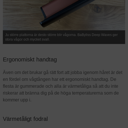
Ju större plattorna är desto större blir vågorna. BaByliss Deep Waves ger
stora vågor och mycket svall.
Ergonomiskt handtag
Även om det brukar gå rätt fort att jobba igenom håret är det
en fördel om vågtången har ett ergonomiskt handtag. De
flesta är gummerade och alla är värmetåliga så att du inte
riskerar att bränna dig på de höga temperaturerna som de
kommer upp i.
Värmetåligt fodral