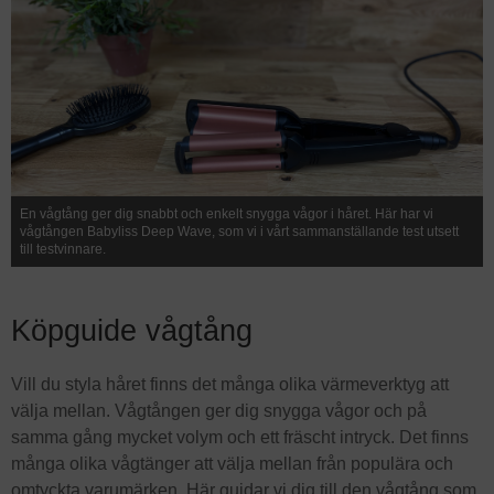
En vågtång ger dig snabbt och enkelt snygga vågor i håret. Här har vi
vågtången Babyliss Deep Wave, som vi i vårt sammanställande test utsett
till testvinnare.
Köpguide vågtång
Vill du styla håret finns det många olika värmeverktyg att
välja mellan. Vågtången ger dig snygga vågor och på
samma gång mycket volym och ett fräscht intryck. Det finns
många olika vågtänger att välja mellan från populära och
omtyckta varumärken. Här guidar vi dig till den vågtång som