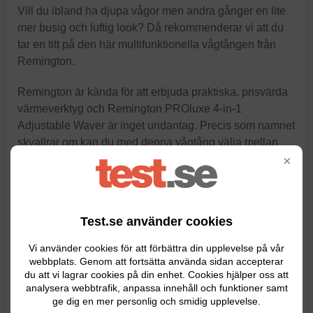
Vill du ibland ha djupa vågor men andra gånger en lite
mer busig och luftig look? Då rekommenderar vi att du
tar en titt på den här multifunktionella vågtången från
Remington.
Remington är kända för att erbjuda praktiska, prisvärda
värmeverktyg och Remington PROluxe 4-in-1
Adjustable Waver är inget undantag. Precis som namnet
skvallrar om kan du med denna vågtång välja mellan
×
fyra olika inställningar genom att justera cylindern i
mitten. På så vis kan du få allt från stora, definierade
vågor till ett lite mer rufsigt och lekfullt resultat. Värmen
kan ställas in från 150 till 210 grader och tack vare
Test.se använder cookies
optiheat-teknik blir vågorna extra hållbara. Vågtången
har även en keramisk grip tech-beläggning som gör att
Vi använder cookies för att förbättra din upplevelse på vår
håret hålls på plats medan du stylar det.
webbplats. Genom att fortsätta använda sidan accepterar
du att vi lagrar cookies på din enhet. Cookies hjälper oss att
analysera webbtrafik, anpassa innehåll och funktioner samt
« Läs hela recensionen här »
ge dig en mer personlig och smidig upplevelse.