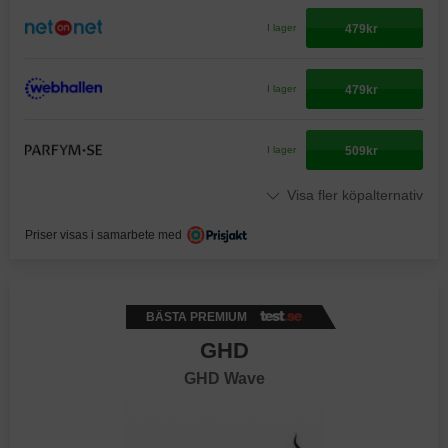
479kr
I lager
479kr
I lager
509kr
I lager
Visa fler köpalternativ
Priser visas i samarbete med
BÄSTA PREMIUM
GHD
GHD Wave