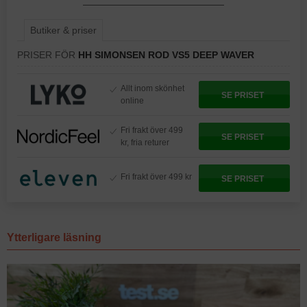
Butiker & priser
PRISER FÖR
HH SIMONSEN ROD VS5 DEEP WAVER
Allt inom skönhet
SE PRISET
online
Fri frakt över 499
SE PRISET
kr, fria returer
Fri frakt över 499 kr
SE PRISET
Ytterligare läsning