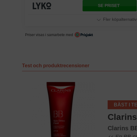
SE PRISET
Fler köpalternativ
Priser visas i samarbete med
Test och produktrecensioner
BÄST I T
Clarin
Clarins B
En BB-cre