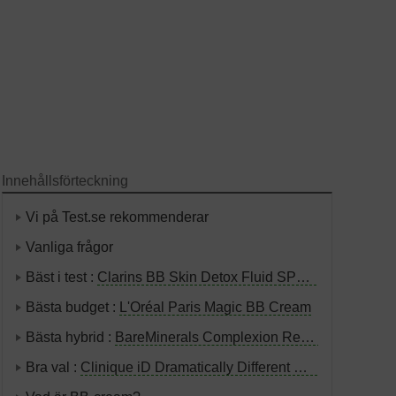
Innehållsförteckning
Vi på Test.se rekommenderar
Vanliga frågor
Bäst i test :
Clarins BB Skin Detox Fluid SPF25
Bästa budget :
L'Oréal Paris Magic BB Cream
Bästa hybrid :
BareMinerals Complexion Rescue Tinted Hydrating Gel Cream
Bra val :
Clinique iD Dramatically Different Moisturizing BB-Gel