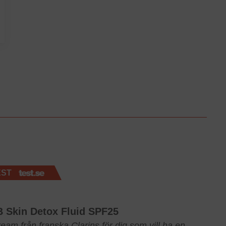
EST
s
B Skin Detox Fluid SPF25
am från franska Clarins för dig som vill ha en