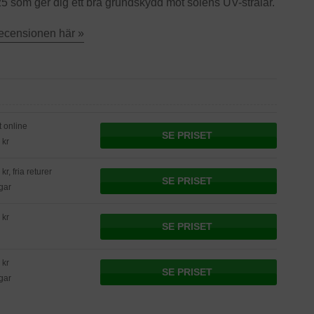
 som ger dig ett bra grundskydd mot solens UV-strålar.
recensionen här »
t online
SE PRISET
 kr
kr, fria returer
SE PRISET
gar
 kr
SE PRISET
 kr
SE PRISET
gar