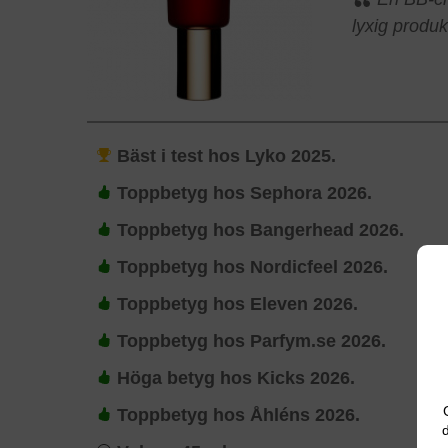
lyxig produkt
Bäst i test hos Lyko 2025.
Toppbetyg hos Sephora 2026.
Toppbetyg hos Bangerhead 2026.
Toppbetyg hos Nordicfeel 2026.
Toppbetyg hos Eleven 2026.
Toppbetyg hos Parfym.se 2026.
Höga betyg hos Kicks 2026.
Toppbetyg hos Åhléns 2026.
d