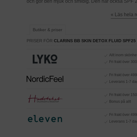
och gör den mjuk och smidig. Den har också SPF 25
« Läs hela 
Butiker & priser
PRISER FÖR
CLARINS BB SKIN DETOX FLUID SPF25
Allt inom skönhe
Fri frakt över 300
Fri frakt över 499 
Leverans 1-7 da
Fri frakt över 150
Bonus på allt
Fri frakt över 499
Leverans 1-7 da