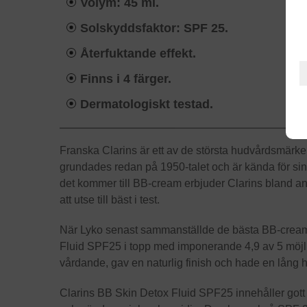
Volym: 45 ml.
Solskyddsfaktor: SPF 25.
Återfuktande effekt.
Finns i 4 färger.
Dermatologiskt testad.
Franska Clarins är ett av de största hudvårdsmärke
grundades redan på 1950-talet och är kända för si
det kommer till BB-cream erbjuder Clarins bland a
att utse till bäst i test.
När Lyko senast sammanställde de bästa BB-cre
Fluid SPF25 i topp med imponerande 4,9 av 5 möjli
vårdande, gav en naturlig finish och hade en lång 
Clarins BB Skin Detox Fluid SPF25 innehåller gott