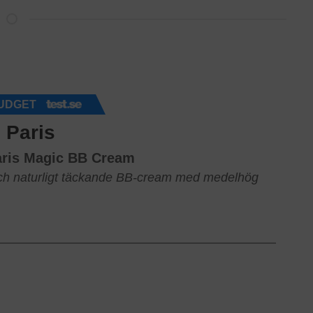
UDGET
 Paris
aris Magic BB Cream
och naturligt täckande BB-cream med medelhög