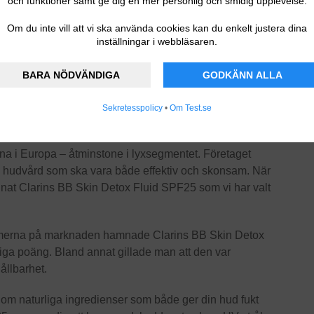
och funktioner samt ge dig en mer personlig och smidig upplevelse.
Om du inte vill att vi ska använda cookies kan du enkelt justera dina
inställningar i webbläsaren.
BARA NÖDVÄNDIGA
GODKÄNN ALLA
Sekretesspolicy
•
Om Test.se
na i Europa – åtminstone i lyxsegmentet. Företaget
n hudvård som ska vara både effektiv och skonsam. När
nnat Clarins BB Skin Detox Fluid SPF25 som vi har valt
amerna på marknaden hamnade Clarins BB Skin Detox
ga poäng. Bland annat gillade man att den var
hållbarhet.
 om naturliga ingredienser som både ger din hud fukt