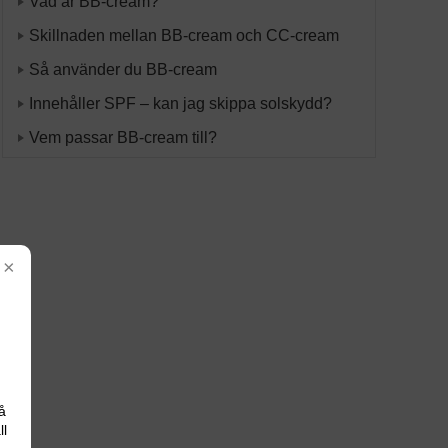
Vad är BB-cream?
Skillnaden mellan BB-cream och CC-cream
Så använder du BB-cream
Innehåller SPF – kan jag skippa solskydd?
Vem passar BB-cream till?
×
å
ll