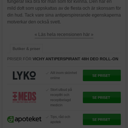
fungerar lika bra för man som för kvinna. Den har en
mild doft som uppskattas av de flesta och är skonsam för
din hud. Tack vare sina antiperspirerande egenskaperna
motverkar den också svett.
« Läs hela recensionen här »
Butiker & priser
PRISER FÖR
VICHY ANTIPERSPIRANT 48H DEO ROLL-ON
Allt inom skönhet
SE PRISET
online
Stort utbud på
receptfri och
SE PRISET
receptbelagd
medicin
Tips, råd och
SE PRISET
apotek