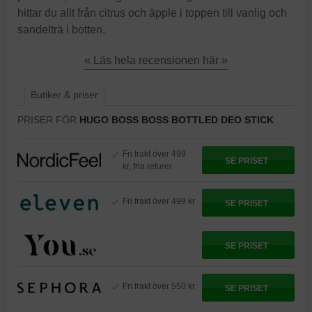
hittar du allt från citrus och äpple i toppen till vanlig och
sandelträ i botten.
« Läs hela recensionen här »
Butiker & priser
PRISER FÖR
HUGO BOSS BOSS BOTTLED DEO STICK
Fri frakt över 499
SE PRISET
kr, fria returer
Fri frakt över 499 kr
SE PRISET
SE PRISET
Fri frakt över 550 kr
SE PRISET