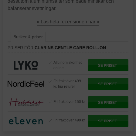
dessutom aluminiumsalter som både minskar och
balanserar svettningar.
« Läs hela recensionen här »
Butiker & priser
PRISER FÖR
CLARINS GENTLE CARE ROLL-ON
Allt inom skönhet
SE PRISET
online
Fri frakt över 499
SE PRISET
kr, fria returer
Fri frakt över 150 kr
SE PRISET
Fri frakt över 499 kr
SE PRISET