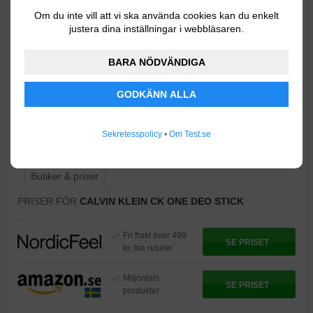
kvinna.
Om du inte vill att vi ska använda cookies kan du enkelt
justera dina inställningar i webbläsaren.
Enligt kundrecensioner gör Calvin Klein CK One Deo
Stick att du behåller en fräsch känsla hela dagen. Nöjda
BARA NÖDVÄNDIGA
användare tycker även att deodoranten fungerar bra för
känslig hud. I doftnoterna hittar du bland annat citrus,
GODKÄNN ALLA
kryddor och exotiska frukter.
Sekretesspolicy
•
Om Test.se
« Läs hela recensionen här »
Butiker & priser
PRISER FÖR
CALVIN KLEIN CK ONE DEO STICK
Fri frakt över 499
SE PRISET
kr, fria returer
Miljontals
SE PRISET
produkter