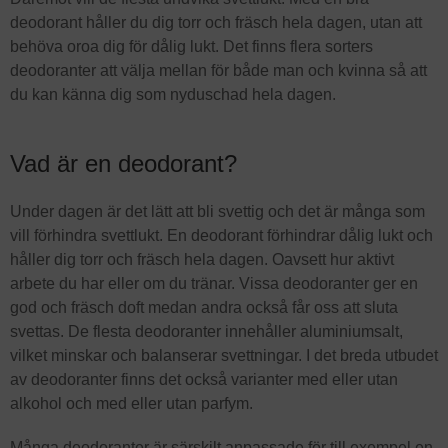
deodorant håller du dig torr och fräsch hela dagen, utan att
behöva oroa dig för dålig lukt. Det finns flera sorters
deodoranter att välja mellan för både man och kvinna så att
du kan känna dig som nyduschad hela dagen.
Vad är en deodorant?
Under dagen är det lätt att bli svettig och det är många som
vill förhindra svettlukt. En deodorant förhindrar dålig lukt och
håller dig torr och fräsch hela dagen. Oavsett hur aktivt
arbete du har eller om du tränar. Vissa deodoranter ger en
god och fräsch doft medan andra också får oss att sluta
svettas. De flesta deodoranter innehåller aluminiumsalt,
vilket minskar och balanserar svettningar. I det breda utbudet
av deodoranter finns det också varianter med eller utan
alkohol och med eller utan parfym.
Många deodoranter är särskilt anpassade för till exempel en