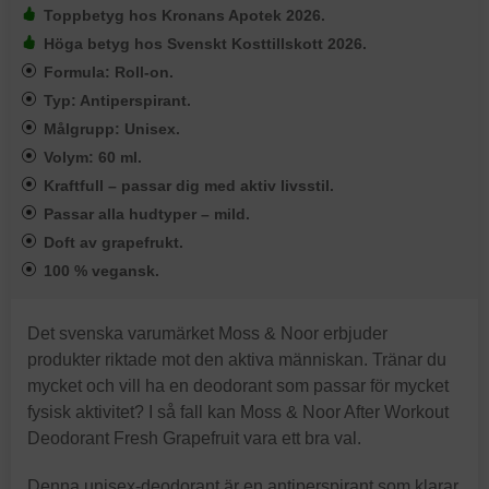
Toppbetyg hos Kronans Apotek 2026.
Höga betyg hos Svenskt Kosttillskott 2026.
Formula: Roll-on.
Typ: Antiperspirant.
Målgrupp: Unisex.
Volym: 60 ml.
Kraftfull – passar dig med aktiv livsstil.
Passar alla hudtyper – mild.
Doft av grapefrukt.
100 % vegansk.
Det svenska varumärket Moss & Noor erbjuder
produkter riktade mot den aktiva människan. Tränar du
mycket och vill ha en deodorant som passar för mycket
fysisk aktivitet? I så fall kan Moss & Noor After Workout
Deodorant Fresh Grapefruit vara ett bra val.
Denna unisex-deodorant är en antiperspirant som klarar