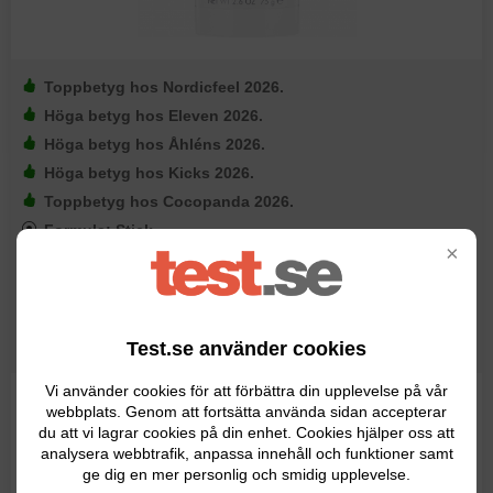
Toppbetyg hos Nordicfeel 2026.
Höga betyg hos Eleven 2026.
Höga betyg hos Åhléns 2026.
Höga betyg hos Kicks 2026.
Toppbetyg hos Cocopanda 2026.
Formula: Stick.
×
Typ: Deodorant.
Målgrupp: Unisex.
Volym: 75 ml.
Fungerar bra för känslig hy.
Test.se använder cookies
Vi använder cookies för att förbättra din upplevelse på vår
För dig som föredrar deo-stick framför roll-on-varianter
webbplats. Genom att fortsätta använda sidan accepterar
du att vi lagrar cookies på din enhet. Cookies hjälper oss att
kan denna populära deodorant från Calvin Klein vara ett
analysera webbtrafik, anpassa innehåll och funktioner samt
bra alternativ. Denna klassiska deodorant har en frisk
ge dig en mer personlig och smidig upplevelse.
doft och är framtagen för att passa både man och