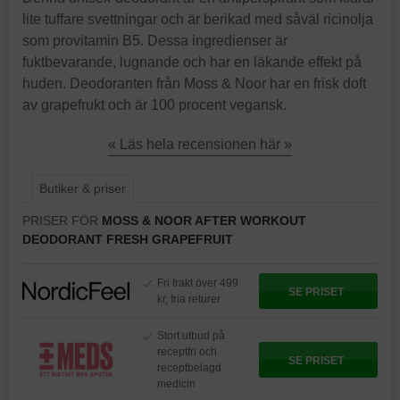
lite tuffare svettningar och är berikad med såväl ricinolja
som provitamin B5. Dessa ingredienser är
fuktbevarande, lugnande och har en läkande effekt på
huden. Deodoranten från Moss & Noor har en frisk doft
av grapefrukt och är 100 procent vegansk.
« Läs hela recensionen här »
Butiker & priser
PRISER FÖR
MOSS & NOOR AFTER WORKOUT
DEODORANT FRESH GRAPEFRUIT
Fri frakt över 499
SE PRISET
kr, fria returer
Stort utbud på
receptfri och
SE PRISET
receptbelagd
medicin