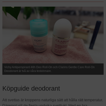
Vichy Antiperspirant 48h Deo Roll-On och Clarins Gentle Care Roll-On
Deodorant är två av våra testvinnare.
Köpguide deodorant
Att svettas är kroppens naturliga sätt att hålla rätt temperatur.
Däremot vill de flesta undvika svettlukt. Med en bra