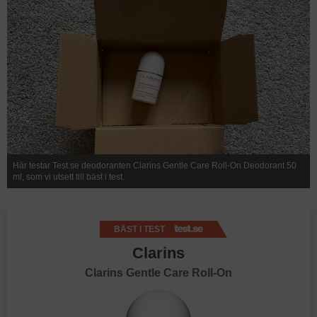
Här testar Test.se deodoranten Clarins Gentle Care Roll-On Deodorant 50
ml, som vi utsett till bäst i test.
BÄST I TEST
Clarins
Clarins Gentle Care Roll-On