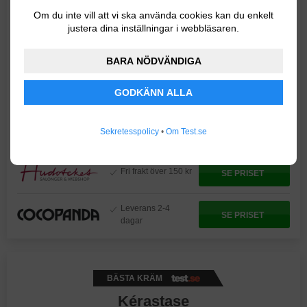
Om du inte vill att vi ska använda cookies kan du enkelt
Butiker & priser
justera dina inställningar i webbläsaren.
PRISER FÖR
MARIA NILA SHAPING HEAT SPRAY
BARA NÖDVÄNDIGA
Allt inom skönhet
SE PRISET
GODKÄNN ALLA
online
Miljontals
Sekretesspolicy
•
Om Test.se
SE PRISET
produkter
Fri frakt över 150 kr
SE PRISET
Leverans 2-4
SE PRISET
dagar
BÄSTA KRÄM
Kérastase