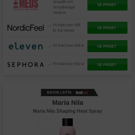
receptfri och
SE PRISET
receptbelagd
medicin
Fri frakt över 499
SE PRISET
kr, fria returer
Fri frakt över 499 kr
SE PRISET
Fri frakt över 550 kr
SE PRISET
BÄSTA LÄTTA
Maria Nila
Maria Nila Shaping Heat Spray