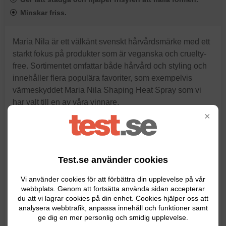
Minskar friss.
Maria Nila är ett välkänt svenskt hårvårdsmärke med ett
starkt fokus på produkter som är veganska och cruelty-
free. Sortimentet omfattar både hårvård och styling och
innehåller flera populära favoriter, som exempelvis
värmeskyddet Maria Nila Shaping Heat Spray som vi
har valt till en av våra vinnare.
×
Detta värmeskydd från Maria Nila utsågs till det mest
lättapplicerade värmeskyddet på marknaden av Elle år
2025. Med Maria Nila Shaping Heat Spray får du ett
Test.se använder cookies
effektivt värmeskydd som hjälper frisyren att hålla
formen utan att det känns tungt. Dessutom innehåller
Vi använder cookies för att förbättra din upplevelse på vår
värmeskyddet vårdande ingredienser och lämnar ditt hår
webbplats. Genom att fortsätta använda sidan accepterar
glansigt och mjukt.
du att vi lagrar cookies på din enhet. Cookies hjälper oss att
analysera webbtrafik, anpassa innehåll och funktioner samt
ge dig en mer personlig och smidig upplevelse.
« Läs hela recensionen här »