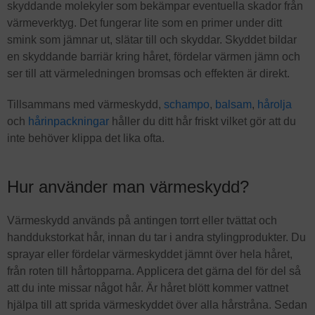
skyddande molekyler som bekämpar eventuella skador från
värmeverktyg. Det fungerar lite som en primer under ditt
smink som jämnar ut, slätar till och skyddar. Skyddet bildar
en skyddande barriär kring håret, fördelar värmen jämn och
ser till att värmeledningen bromsas och effekten är direkt.
Tillsammans med värmeskydd,
schampo
,
balsam
,
hårolja
och
hårinpackningar
håller du ditt hår friskt vilket gör att du
inte behöver klippa det lika ofta.
Hur använder man värmeskydd?
Värmeskydd används på antingen torrt eller tvättat och
handdukstorkat hår, innan du tar i andra stylingprodukter. Du
sprayar eller fördelar värmeskyddet jämnt över hela håret,
från roten till hårtopparna. Applicera det gärna del för del så
att du inte missar något hår. Är håret blött kommer vattnet
hjälpa till att sprida värmeskyddet över alla hårstråna. Sedan