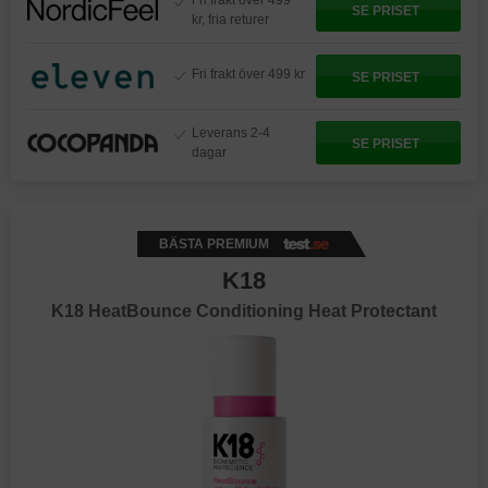
Fri frakt över 499
SE PRISET
kr, fria returer
Fri frakt över 499 kr
SE PRISET
Leverans 2-4
SE PRISET
dagar
BÄSTA PREMIUM
K18
K18 HeatBounce Conditioning Heat Protectant