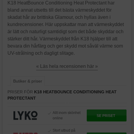
K18 HeatBounce Conditioning Heat Protectant har
bland annat utsetts till det bästa värmeskyddet för
skadat hår av brittiska Glamour, och hyllas även i
kundrecensioner. Här uppskattar man att värmeskyddet
är lätt och naturligt samtidigt som det både skyddar och
stärker ditt hår. Värmeskyddet från K18 hjälper till att
bevara din hårfärg och ger skydd mot såväl värme som
UV-strålning och dagligt slitage.
« Läs hela recensionen här »
Butiker & priser
PRISER FÖR
K18 HEATBOUNCE CONDITIONING HEAT
PROTECTANT
Allt inom skönhet
SE PRISET
online
Stort utbud på