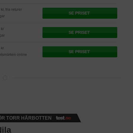
kr, fria returer
SE PRISET
gar
 kr
SE PRISET
gar
 kr
SE PRISET
etsmärken online
ÖR TORR HÅRBOTTEN
ila