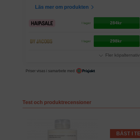
Läs mer om produkten
284kr
I lager
298kr
I lager
Fler köpalternativ
Priser visas i samarbete med
Test och produktrecensioner
BÄST I T