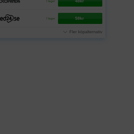
48kr
I lager
58kr
I lager
Fler köpalternativ