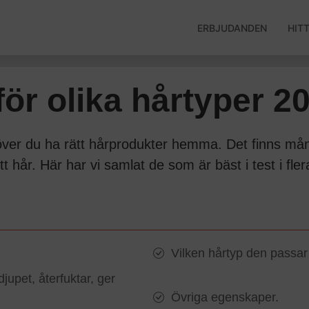
ERBJUDANDEN
HIT
ör olika hårtyper 2
ehöver du ha rätt hårprodukter hemma. Det finns må
itt hår. Här har vi samlat de som är bäst i test i fle
Vilken hårtyp den passar 
upet, återfuktar, ger
Övriga egenskaper.