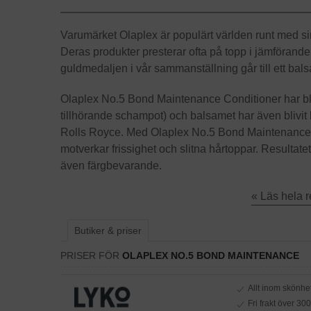
Varumärket Olaplex är populärt världen runt med sin 
Deras produkter presterar ofta på topp i jämförande 
guldmedaljen i vår sammanställning går till ett bals
Olaplex No.5 Bond Maintenance Conditioner har bla
tillhörande schampot) och balsamet har även blivit
Rolls Royce. Med Olaplex No.5 Bond Maintenance f
motverkar frissighet och slitna hårtoppar. Resultatet
även färgbevarande.
« Läs hela 
Butiker & priser
PRISER FÖR
OLAPLEX NO.5 BOND MAINTENANCE
Allt inom skönhe
Fri frakt över 300