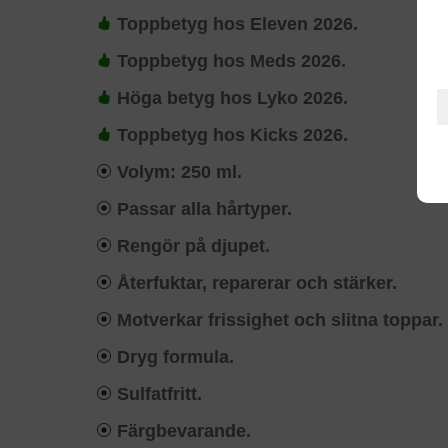
Toppbetyg hos Eleven 2026.
Toppbetyg hos Meds 2026.
Höga betyg hos Lyko 2026.
Toppbetyg hos Kicks 2026.
Volym: 250 ml.
Passar alla hårtyper.
Rengör på djupet.
Återfuktar, reparerar och stärker.
Motverkar frissighet och slitna toppar.
Dryg formula.
Sulfatfritt.
Färgbevarande.