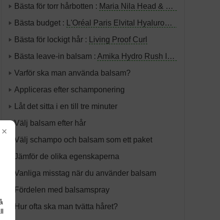
Bästa för torr hårbotten :
Maria Nila Head & Hair Heal
Bästa budget :
L'Oréal Paris Elvital Hyaluron Pure
Bästa för lockigt hår :
Living Proof Curl
Bästa leave-in balsam :
Amika Hydro Rush Intense Moisture Leave-In
Varför ska man använda balsam?
Appliceras efter schamponering
Låt det sitta i en till tre minuter
Välj balsam efter hår
×
Välj schampo och balsam som ett paket
Jämför de olika egenskaperna
Vanliga misstag när du använder balsam
Fördelen med balsamspray
å
Hur ofta ska man tvätta håret?
ll