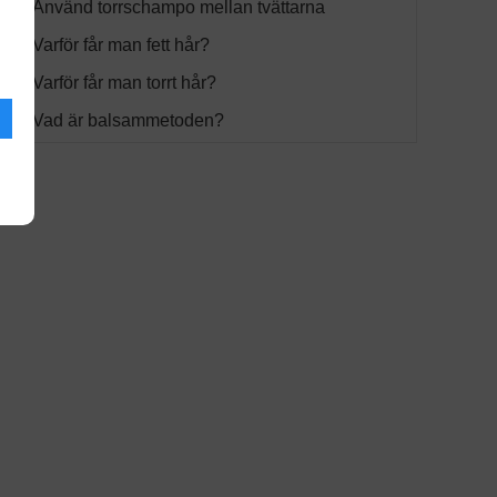
Använd torrschampo mellan tvättarna
Varför får man fett hår?
Varför får man torrt hår?
Vad är balsammetoden?