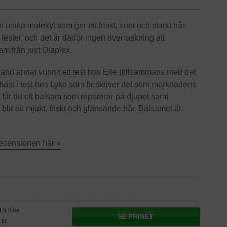
unika molekyl som ger ett friskt, sunt och starkt hår.
tester, och det är därför ingen överraskning att
am från just Olaplex.
nd annat vunnit ett test hos Elle (tillsammans med det
 bäst i test hos Lyko som beskriver det som marknadens
år du ett balsam som reparerar på djupet samt
 blir ett mjukt, friskt och glänsande hår. Balsamet är
recensionen här »
t online
SE PRISET
 kr