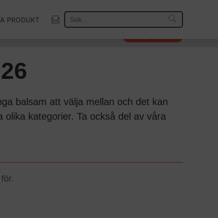
TA PRODUKT
Så väljer vi vinnare
026
nga balsam att välja mellan och det kan
ra olika kategorier. Ta också del av våra
för.