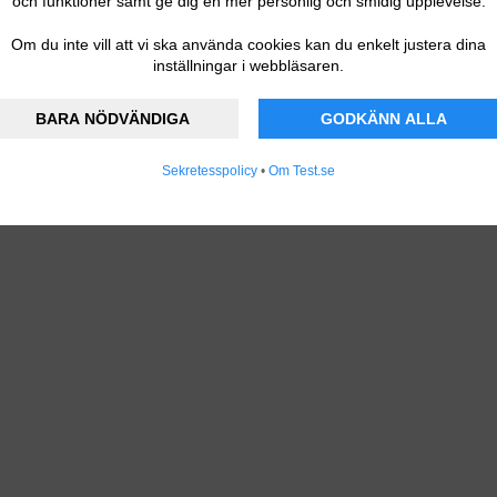
och funktioner samt ge dig en mer personlig och smidig upplevelse.
Om du inte vill att vi ska använda cookies kan du enkelt justera dina
inställningar i webbläsaren.
BARA NÖDVÄNDIGA
GODKÄNN ALLA
Sekretesspolicy
•
Om Test.se