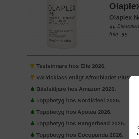
Olaple
Olaplex N
Silkeslen
fukt.
Testvinnare hos Elle 2026.
Världsklass enligt Aftonbladet Plus 20
Bästsäljare hos Amazon 2026.
Toppbetyg hos Nordicfeel 2026.
Toppbetyg hos Apotea 2026.
Toppbetyg hos Bangerhead 2026.
d
Toppbetyg hos Cocopanda 2026.