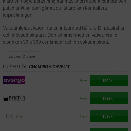
klara en högre belastning har maskinen dubbla pumpar och
pulsefunktion som gör att du lättare kan kontrollera
förpackningen.
Vakuumförpackaren har en integrerad hållare för plastrullen
och inbyggd skärare. Den kommer med en vakuumrulle i
storleken 30 x 300 centimeter och en vakuumslang.
Butiker & priser
PRISER FÖR
CHAMPION CHVF410
1504kr
I lager
1582kr
I lager
1590kr
I lager