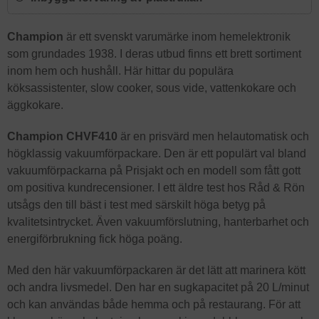
Champion
är ett svenskt varumärke inom hemelektronik
som grundades 1938. I deras utbud finns ett brett sortiment
inom hem och hushåll. Här hittar du populära
köksassistenter, slow cooker, sous vide, vattenkokare och
äggkokare.
Champion CHVF410
är en prisvärd men helautomatisk och
högklassig vakuumförpackare. Den är ett populärt val bland
vakuumförpackarna på Prisjakt och en modell som fått gott
om positiva kundrecensioner. I ett äldre test hos Råd & Rön
utsågs den till bäst i test med särskilt höga betyg på
kvalitetsintrycket. Även vakuumförslutning, hanterbarhet och
energiförbrukning fick höga poäng.
Med den här vakuumförpackaren är det lätt att marinera kött
och andra livsmedel. Den har en sugkapacitet på 20 L/minut
och kan användas både hemma och på restaurang. För att