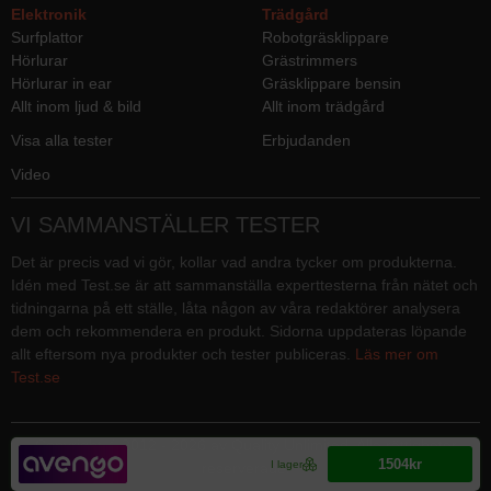
Elektronik
Trädgård
Surfplattor
Robotgräsklippare
Hörlurar
Grästrimmers
Hörlurar in ear
Gräsklippare bensin
Allt inom ljud & bild
Allt inom trädgård
Visa alla tester
Erbjudanden
Video
VI SAMMANSTÄLLER TESTER
Det är precis vad vi gör, kollar vad andra tycker om produkterna.
Idén med Test.se är att sammanställa experttesterna från nätet och
tidningarna på ett ställe, låta någon av våra redaktörer analysera
dem och rekommendera en produkt. Sidorna uppdateras löpande
allt eftersom nya produkter och tester publiceras.
Läs mer om
Test.se
Copyright © 2012 - 2026 av Quality Unlimited. Alla rättigheter
1504kr
I lager
reserverade.