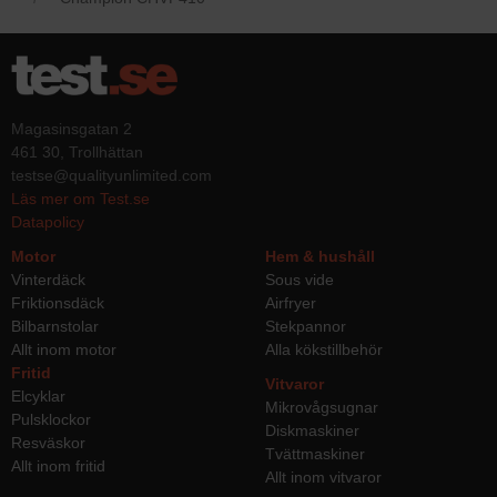
Magasinsgatan 2
461 30, Trollhättan
testse@qualityunlimited.com
Läs mer om Test.se
Datapolicy
Motor
Hem & hushåll
Vinterdäck
Sous vide
Friktionsdäck
Airfryer
Bilbarnstolar
Stekpannor
Allt inom motor
Alla kökstillbehör
Fritid
Vitvaror
Elcyklar
Mikrovågsugnar
Pulsklockor
Diskmaskiner
Resväskor
Tvättmaskiner
Allt inom fritid
Allt inom vitvaror