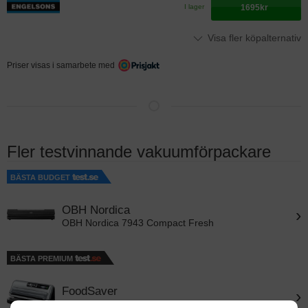
1695kr
I lager
Visa fler köpalternativ
Priser visas i samarbete med
Fler testvinnande vakuumförpackare
BÄSTA BUDGET
OBH Nordica
›
OBH Nordica 7943 Compact Fresh
BÄSTA PREMIUM
FoodSaver
›
FoodSaver Flow FFS006X