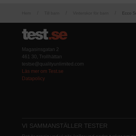
Hem
Till barn
Vinterskor för barn
Ecco S
Magasinsgatan 2
461 30, Trollhättan
testse@qualityunlimited.com
Läs mer om Test.se
Datapolicy
VI SAMMANSTÄLLER TESTER