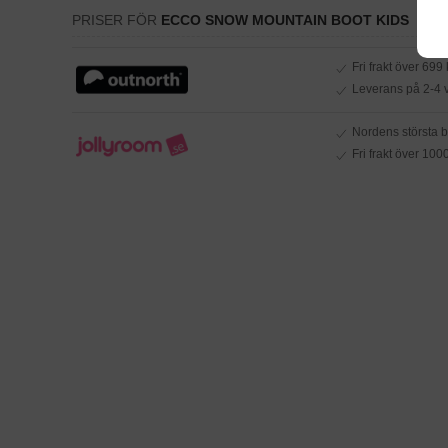
PRISER FÖR
ECCO SNOW MOUNTAIN BOOT KIDS
Fri frakt över 699 
Leverans på 2-4 
Nordens största b
Fri frakt över 1000