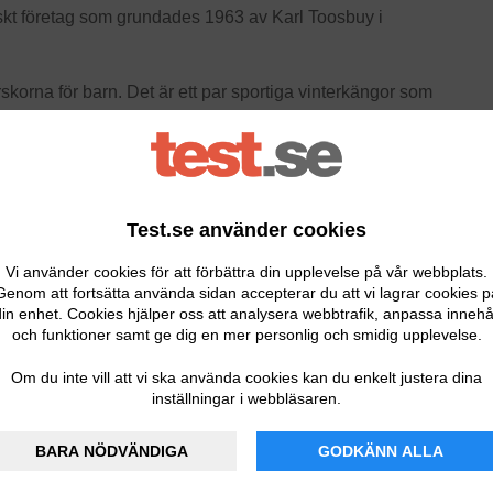
nskt företag som grundades 1963 av Karl Toosbuy i
erskorna för barn. Det är ett par sportiga vinterkängor som
a åter igen till bäst i test. När Testfakta lät testa nio
and, fick Eccos skor betyget 8,7 av 10. Hög vattentäthet,
Test.se använder cookies
vilket gör att de kan hålla ditt barns fötter både varma och
Vi använder cookies för att förbättra din upplevelse på vår webbplats.
Genom att fortsätta använda sidan accepterar du att vi lagrar cookies p
in enhet. Cookies hjälper oss att analysera webbtrafik, anpassa innehå
och funktioner samt ge dig en mer personlig och smidig upplevelse.
ko längst upp på skaftet, vilket gör att de sitter stabilt
 har ett grovt mönster för att ge ett stadigt grepp även på
Om du inte vill att vi ska använda cookies kan du enkelt justera dina
 gör det smidigt att hålla skorna rena och torra inuti. De
inställningar i webbläsaren.
BARA NÖDVÄNDIGA
GODKÄNN ALLA