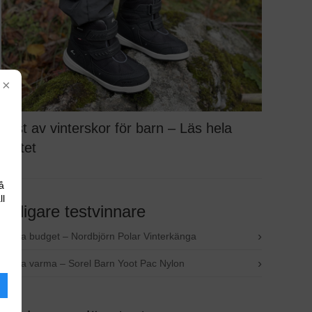
×
Test av vinterskor för barn – Läs hela
testet
å
ll
Tidigare testvinnare
›
Bästa budget – Nordbjörn Polar Vinterkänga
›
Bästa varma – Sorel Barn Yoot Pac Nylon