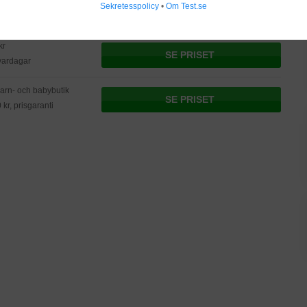
Sekretesspolicy
•
Om Test.se
kr
SE PRISET
vardagar
arn- och babybutik
SE PRISET
 kr, prisgaranti