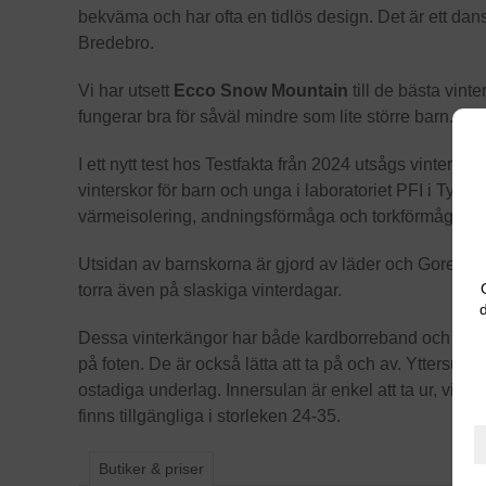
bekväma och har ofta en tidlös design. Det är ett da
Bredebro.
Vi har utsett
Ecco Snow Mountain
till de bästa vint
fungerar bra för såväl mindre som lite större barn.
I ett nytt test hos Testfakta från 2024 utsågs vinterskorn
vinterskor för barn och unga i laboratoriet PFI i Tyskl
värmeisolering, andningsförmåga och torkförmåga.
Utsidan av barnskorna är gjord av läder och Gore-tex, 
torra även på slaskiga vinterdagar.
d
Dessa vinterkängor har både kardborreband och en drags
på foten. De är också lätta att ta på och av. Yttersulan
ostadiga underlag. Innersulan är enkel att ta ur, vilket
finns tillgängliga i storleken 24-35.
Butiker & priser