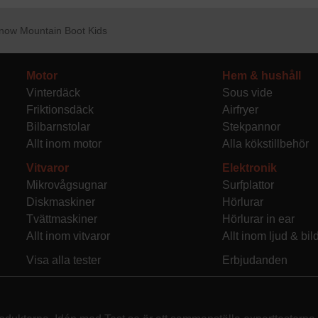
now Mountain Boot Kids
Motor
Hem & hushåll
Vinterdäck
Sous vide
Friktionsdäck
Airfryer
Bilbarnstolar
Stekpannor
Allt inom motor
Alla kökstillbehör
Vitvaror
Elektronik
Mikrovågsugnar
Surfplattor
Diskmaskiner
Hörlurar
Tvättmaskiner
Hörlurar in ear
Allt inom vitvaror
Allt inom ljud & bil
Visa alla tester
Erbjudanden