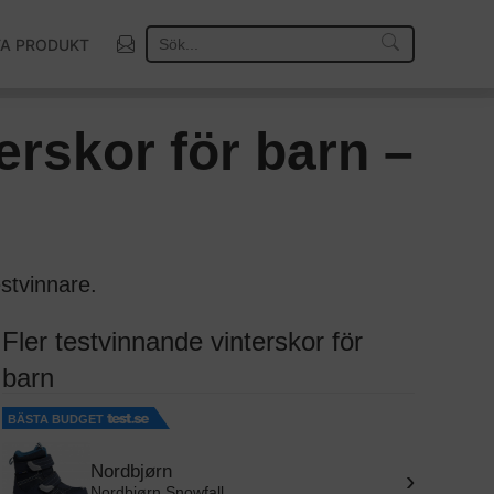
TA PRODUKT
Så väljer vi vinnare
rskor för barn –
stvinnare.
Fler testvinnande vinterskor för
barn
BÄSTA BUDGET
Nordbjørn
›
Nordbjørn Snowfall