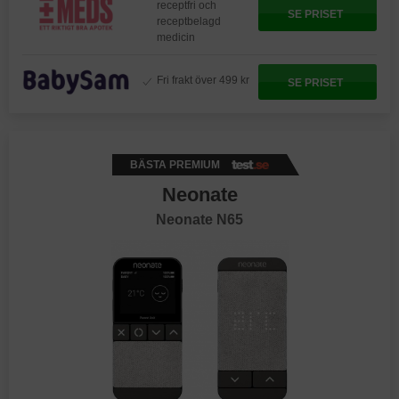
receptfri och
SE PRISET
receptbelagd
medicin
Fri frakt över 499 kr
SE PRISET
BÄSTA PREMIUM
Neonate
Neonate N65