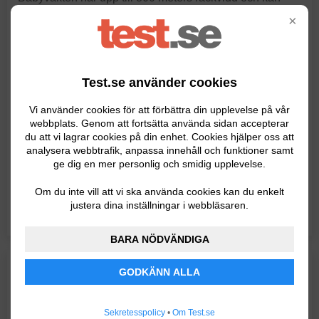
drivas med en nätadapter eller batterier.
×
« Läs hela recensionen här »
Test.se använder cookies
Butiker & priser
PRISER FÖR
BEURER BY 84
Vi använder cookies för att förbättra din upplevelse på vår
webbplats. Genom att fortsätta använda sidan accepterar
du att vi lagrar cookies på din enhet. Cookies hjälper oss att
599kr
I lager
analysera webbtrafik, anpassa innehåll och funktioner samt
ge dig en mer personlig och smidig upplevelse.
749kr
I lager
Om du inte vill att vi ska använda cookies kan du enkelt
justera dina inställningar i webbläsaren.
Priser visas i samarbete med
BARA NÖDVÄNDIGA
GODKÄNN ALLA
BRA VAL
Padwico
Sekretesspolicy
•
Om Test.se