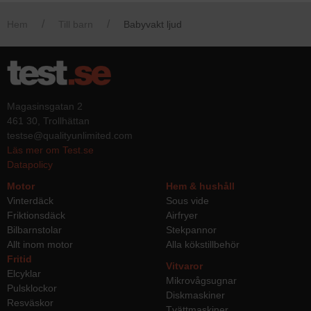
både tester och av konsumenter.
Hem
Till barn
Babyvakt ljud
Magasinsgatan 2
461 30, Trollhättan
testse@qualityunlimited.com
Läs mer om Test.se
Datapolicy
Motor
Hem & hushåll
Vinterdäck
Sous vide
Friktionsdäck
Airfryer
Bilbarnstolar
Stekpannor
Allt inom motor
Alla kökstillbehör
Fritid
Vitvaror
Elcyklar
Mikrovågsugnar
Pulsklockor
Diskmaskiner
Resväskor
Tvättmaskiner