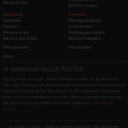
Allt inom fritid
Allt inom vitvaror
Elektronik
Trädgård
Surfplattor
Robotgräsklippare
Hörlurar
Grästrimmers
Hörlurar in ear
Gräsklippare bensin
Allt inom ljud & bild
Allt inom trädgård
Visa alla tester
Erbjudanden
Video
VI SAMMANSTÄLLER TESTER
Det är precis vad vi gör, kollar vad andra tycker om produkterna.
Idén med Test.se är att sammanställa experttesterna från nätet och
tidningarna på ett ställe, låta någon av våra redaktörer analysera
dem och rekommendera en produkt. Sidorna uppdateras löpande
allt eftersom nya produkter och tester publiceras.
Läs mer om
Test.se
Copyright © 2012 - 2026 av Quality Unlimited. Alla rättigheter