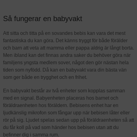
Så fungerar en babyvakt
Att sitta och titta på en sovandes bebis kan vara det mest
fantastiska du kan göra. Det känns tryggt för både förälder
och barn att veta att mamma eller pappa aldrig är långt borta.
Men ibland kan det finnas andra saker du behöver göra när
familjens yngsta medlem sover, något den gör nästan hela
tiden som nyfödd. Då kan en babyvakt vara din bästa vän
som ger både en trygghet och en frihet.
En babyvakt består av två enheter som kopplas samman
med en signal. Babyenheten placeras hos barnet och
föräldraenheten hos föräldern. Bebisens enhet har en
ljudkänslig mikrofon som fångar upp när bebisen låter eller
rör på sig. Ljudet spelas sedan upp på föräldraenheten så att
du får koll på vad som händer hos bebisen utan att du
befinner dig i samma rum.