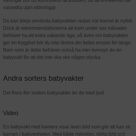
våningar bör du kontrollera räckvidden, så att enheterna når
varandra utan störningar.
Du kan börja använda babyvakten redan när barnet är nyfött.
Dock är rekommendationerna att barn under sex månader
behöver ha ett extra vakande öga, så även om babyvakten
ger en trygghet bör du inte lämna din bebis ensam för länge.
Barn som är äldre behöver också ha mer översyn än en
babyvakt för att det inte ska ske någon olycka.
Andra sorters babyvakter
Det finns fler sorters babyvakter än de med ljud.
Video
En babyvakt med kamera visar även bild som gör att kan se
barnen i babyenheten. Med både mikrofon, rörlig bild och