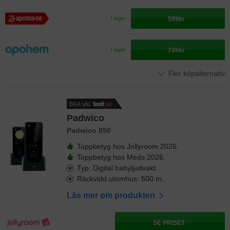
599kr
I lager
749kr
I lager
Fler köpalternativ
BRA VAL
Padwico
Padwico 850
Toppbetyg hos Jollyroom 2026.
Toppbetyg hos Meds 2026.
Typ: Digital babyljudvakt.
Räckvidd utomhus: 500 m.
Läs mer om produkten
SE PRISET