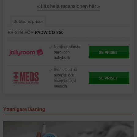
« Läs hela recensionen här »
Butiker & priser
PRISER FÖR
PADWICO 850
Nordens största
barn- och
SE PRISET
babybutik
Stort utbud på
receptfri och
SE PRISET
receptbelagd
medicin
Ytterligare läsning