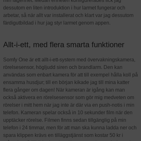
min lägenhet. Medan enheten konfigurerades fick jag
dessutom en liten introduktion i hur larmet fungerar och
arbetar, så när allt var installerat och klart var jag dessutom
färdigutbildad i hur jag styr larmet genom appen.
Allt-i-ett, med flera smarta funktioner
Somfy One är ett allt-i-ett-system med övervakningskamera,
rörelsesensor, högljudd siren och brandlarm. Den kan
användas som enbart kamera för att till exempel hålla koll på
ensamma husdjur; till en början kikade jag till mina katter
flera gånger om dagen! När kameran är igång kan man
också aktivera en rörelsesensor som gör mig medveten om
rörelser i mitt hem när jag inte är där via en push-notis i min
telefon. Kameran spelar också in 10 sekunder film när den
upptäcker rörelse. Filmen finns sedan tillgänglig på min
telefon i 24 timmar, men för att man ska kunna ladda ner och
spara klippen krävs en tilläggstjänst som kostar 50 kr i