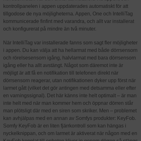
kontrollpanelen i appen uppdaterades automatiskt för att
tillgodose de nya möjligheterna. Appen, One och IntelliTag
kommunicerade finfint med varandra, och allt var installerat
och konfigurerat på mindre än två minuter.
När IntelliTag var installerade fanns som sagt fler möjligheter
i appen. Du kan välja att ha hellarmat med både dörrsensorn
och rörelsesensorn igång, halvlarmat med bara dörrsensorn
igång eller ha allt avstängt. Något som däremot inte är
möjligt är att få en notifikation till telefonen direkt när
dörrsensorn reagerar, utan notifikationen dyker upp först när
larmet gått (vilket det gör antingen med detsamma eller efter
en varningssignal). Det här känns inte helt optimalt – är man
inte helt med när man kommer hem och öppnar dörren står
man plötsligt där med en siren som skriker. Men – problemet
kan avhjälpas med en annan av Somfys produkter: KeyFob.
Somfy KeyFob är en liten fjärrkontroll som kan hängas i
nyckelknippan, och om larmet är aktiverat när någon med en
KeyFob kopplat till enheten kliver in genom dörren så stängs