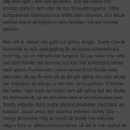
upp dem igen i den nya bostaden, och där enkelt och
smidigt ställa in dem efter de nya förutsättningarna. Olika
komponenter kommunicerar felfritt med varandra, och det är
oerhört enkelt att koppla in hela familjen i ett och samma
system.
Men allt är såklart inte guld och gröna skogar. Somfy One är
beroende av wifi-uppkoppling för att kunna kommunicera
med mig, så om mitt wifi inte fungerar får jag heller inte veta
vad som händer där hemma och kan inte kontrollera larmet
med appen. Funktionen i själva larmet finns förstås kvar,
men utan att jag får reda på att det går igång och utan att jag
har möjlighet att stänga av det eller larma polisen. Enheten
har heller inget back up-batteri som går igång ifall det skulle
bli strömavbrott, så ett strömlöst hem är ett oövervakat hem.
Somfy erbjuder dock andra (dyrare) produkter med back up-
funktion, bland annat den snarlika enheten Somfy One +.
Viktigt att komma ihåg är också att Somfy inte erbjuder
någon form av abbonnemangstjänst, så det är inte möjligt att