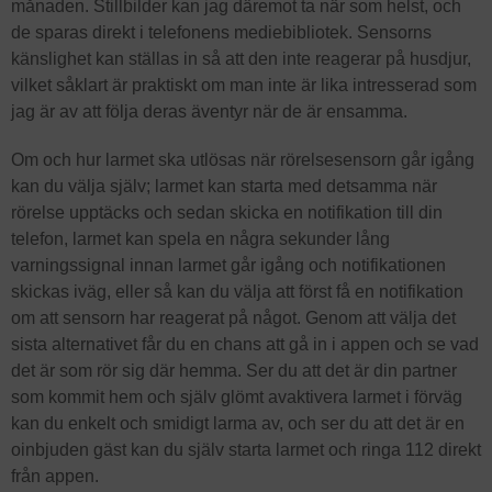
månaden. Stillbilder kan jag däremot ta när som helst, och
de sparas direkt i telefonens mediebibliotek. Sensorns
känslighet kan ställas in så att den inte reagerar på husdjur,
vilket såklart är praktiskt om man inte är lika intresserad som
jag är av att följa deras äventyr när de är ensamma.
Om och hur larmet ska utlösas när rörelsesensorn går igång
kan du välja själv; larmet kan starta med detsamma när
rörelse upptäcks och sedan skicka en notifikation till din
telefon, larmet kan spela en några sekunder lång
varningssignal innan larmet går igång och notifikationen
skickas iväg, eller så kan du välja att först få en notifikation
om att sensorn har reagerat på något. Genom att välja det
sista alternativet får du en chans att gå in i appen och se vad
det är som rör sig där hemma. Ser du att det är din partner
som kommit hem och själv glömt avaktivera larmet i förväg
kan du enkelt och smidigt larma av, och ser du att det är en
oinbjuden gäst kan du själv starta larmet och ringa 112 direkt
från appen.