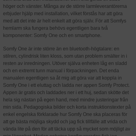
höger och vänster. Många av de större larmleverantörerna
erbjuder hjälp med installation, vilket förstås har att göra
med att det inte är helt enkelt att göra själv. För att Somfys
hemlarm ska fungera behövs egentligen bara två
komponenter: Somfy One och en smartphone.
Somfy One är inte större än en bluetooth-högtalare: en
stilren, cylindrisk liten kloss, som utan problem smälter in i
resten av inredningen. Utöver själva enheten låg en sladd
och en extremt tunn manual i förpackningen. Det enda
manualen egentligen sa åt mig att göra var att koppla in
Somfy One i ett eluttag och ladda ner appen Somfy Protect.
Appen är gratis och laddades ner i ett huj, sedan skötte det
hela sig nästan på egen hand, med mindre justeringar från
min sida. Pedagogiska bilder och korta instruktionstexter på
enkel engelska förklarade hur Somfy One ska placeras för
att ge bästa möjliga skydd och jag fick tillfälle att vrida och
vända lite på den för att täcka upp så mycket som möjligt av