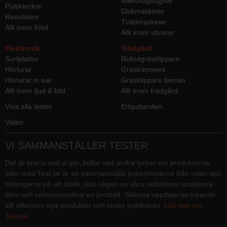
Mikrovågsugnar
Pulsklockor
Diskmaskiner
Resväskor
Tvättmaskiner
Allt inom fritid
Allt inom vitvaror
Elektronik
Trädgård
Surfplattor
Robotgräsklippare
Hörlurar
Grästrimmers
Hörlurar in ear
Gräsklippare bensin
Allt inom ljud & bild
Allt inom trädgård
Visa alla tester
Erbjudanden
Video
VI SAMMANSTÄLLER TESTER
Det är precis vad vi gör, kollar vad andra tycker om produkterna.
Idén med Test.se är att sammanställa experttesterna från nätet och
tidningarna på ett ställe, låta någon av våra redaktörer analysera
dem och rekommendera en produkt. Sidorna uppdateras löpande
allt eftersom nya produkter och tester publiceras.
Läs mer om
Test.se