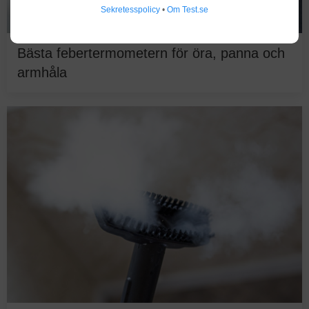
Sekretesspolicy
•
Om Test.se
Bästa febertermometern för öra, panna och
armhåla