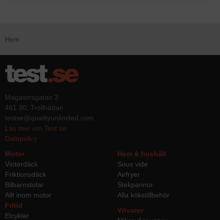
Hem
Magasinsgatan 2
461 30, Trollhättan
testse@qualityunlimited.com
Läs mer om Test.se
Datapolicy
Motor
Hem & hushåll
Vinterdäck
Sous vide
Friktionsdäck
Airfryer
Bilbarnstolar
Stekpannor
Allt inom motor
Alla kökstillbehör
Fritid
Vitvaror
Elcyklar