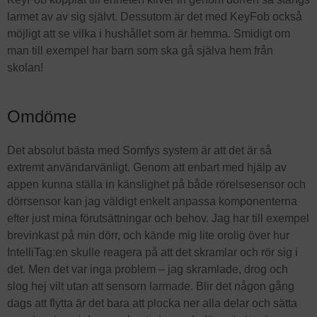
larmet av av sig självt. Dessutom är det med KeyFob också
möjligt att se vilka i hushållet som är hemma. Smidigt om
man till exempel har barn som ska gå själva hem från
skolan!
Omdöme
Det absolut bästa med Somfys system är att det är så
extremt användarvänligt. Genom att enbart med hjälp av
appen kunna ställa in känslighet på både rörelsesensor och
dörrsensor kan jag väldigt enkelt anpassa komponenterna
efter just mina förutsättningar och behov. Jag har till exempel
brevinkast på min dörr, och kände mig lite orolig över hur
IntelliTag:en skulle reagera på att det skramlar och rör sig i
det. Men det var inga problem – jag skramlade, drog och
slog hej vilt utan att sensorn larmade. Blir det någon gång
dags att flytta är det bara att plocka ner alla delar och sätta