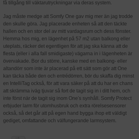
få tillgång till väktarutryckningar via deras system.
Jag måste medge att Somfy One gav mig mer än jag trodde
den skulle göra. Jag placerade enheten så att den täckte
hallen och en stor del av mitt vardagsrum och dess fönster.
Hemma hos mig, en lägenhet på 57 m2 utan balkong eller
uteplats, räcker det egentligen för att jag ska känna att de
flesta (eller i alla fall smidigaste) vägarna in i lägenheten är
övervakade. Bor du större, kanske med en balkong- eller
altandörr som inte är placerad på ett sätt som gör att One
kan täcka både den och entrédörren, bör du skaffa dig minst
en IntelliTag också, för att vara säker på att du har en chans
att skrämma iväg tjuvar så fort de tagit sig in i ditt hem, och
inte först när de tagit sig inom One's synhåll. Somfy Protect
erbjuder larm för utomhusbruk och extra rörelsesensorer
också, så det går att på egen hand bygga ihop ett väldigt
gediget, omfattande och välfungerande larmsystem.