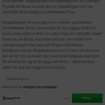
kvadratmeter. Myggskyddet fick toppbetyg hos M3 Sveriges
Prylsajt vid deras senaste test av myggfångare och har
också fått ett bra betyg hos Aftonbladet Plus.
Myggfångaren drivs av gasol som värmer upp tabletter
innehållande ämnen som lockar till sig myggor, knott och
andra irriterande insekter. Du väljer höjd och doft efter vilken
insekt du vill fånga. Resultatet blir bra i flera tester och
många myggor sugs upp och fångas i behållaren.
Behållaren har en fångstkapacitet om 3,7 liter och töms när
den är full. Du använder den med fördel tidigt på säsongen
för att locka till sig de få mygg som finns – vilket minskar
risken för gott om mygg senare på året.
Butiker & priser
PRISER FÖR
PREDATOR DYNAMIC
8795kr
I lager