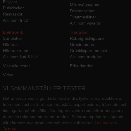
Elcyklar
Mikrovågsugnar
Pulsklockor
Diskmaskiner
Resväskor
Tvättmaskiner
Allt inom fritid
Allt inom vitvaror
Elektronik
Trädgård
Surfplattor
Robotgräsklippare
Hörlurar
Grästrimmers
Hörlurar in ear
Gräsklippare bensin
Allt inom ljud & bild
Allt inom trädgård
Visa alla tester
Erbjudanden
Video
VI SAMMANSTÄLLER TESTER
Det är precis vad vi gör, kollar vad andra tycker om produkterna.
Idén med Test.se är att sammanställa experttesterna från nätet och
tidningarna på ett ställe, låta någon av våra redaktörer analysera
dem och rekommendera en produkt. Sidorna uppdateras löpande
allt eftersom nya produkter och tester publiceras.
Läs mer om
Test.se