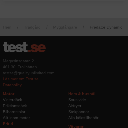
Hem
Trädgård
Myggfångare
Predator Dynamic
Magasinsgatan 2
461 30, Trollhättan
testse@qualityunlimited.com
Läs mer om Test.se
Datapolicy
Motor
Hem & hushåll
Vinterdäck
Sous vide
Friktionsdäck
Airfryer
Bilbarnstolar
Stekpannor
Allt inom motor
Alla kökstillbehör
Fritid
Vitvaror