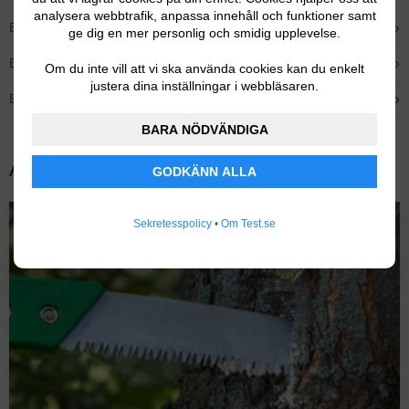
analysera webbtrafik, anpassa innehåll och funktioner samt
›
Bästa budget – Silverline Myggfritt M25
ge dig en mer personlig och smidig upplevelse.
›
Bästa för altanen – Thermacell Halo Mini
Om du inte vill att vi ska använda cookies kan du enkelt
justera dina inställningar i webbläsaren.
›
Bästa med handtag – Conopu flugdödare
BARA NÖDVÄNDIGA
Andra populära tester
GODKÄNN ALLA
Sekretesspolicy
•
Om Test.se