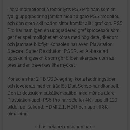
I flera internationella tester lyfts PS5 Pro fram som en
tydlig uppgradering jämfört med tidigare PS5-modeller,
och den stora skillnaden sitter framför allt i grafiken. PS5
Pro har nämligen en uppgraderad grafikprocessor som
ger fler spel möjlighet att köras med hög detaljrikedom
och jämnare bildflyt. Konsolen har även Playstation
Spectral Super Resolution, PSSR, en AI-baserad
uppskalningsteknik som gör bilden skarpare utan att
prestandan påverkas lika mycket.
Konsolen har 2 TB SSD-lagring, korta laddningstider
och levereras med en trådlös DualSense-handkontroll.
Den är dessutom bakåtkompatibel med många äldre
Playstation-spel. PS5 Pro har stöd för 4K i upp till 120
bilder per sekund, HDMI 2.1, HDR och upp till 8K-
utmatning.
« Läs hela recensionen här »