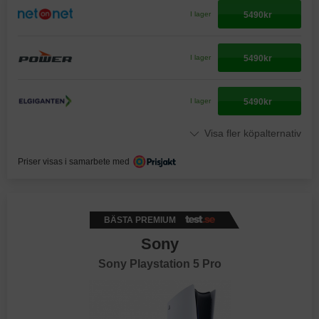
5490kr
I lager
5490kr
I lager
5490kr
I lager
Visa fler köpalternativ
Priser visas i samarbete med
BÄSTA PREMIUM
Sony
Sony Playstation 5 Pro