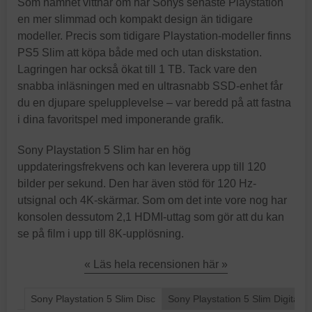
Som namnet vittnar om har Sonys senaste Playstation
en mer slimmad och kompakt design än tidigare
modeller. Precis som tidigare Playstation-modeller finns
PS5 Slim att köpa både med och utan diskstation.
Lagringen har också ökat till 1 TB. Tack vare den
snabba inläsningen med en ultrasnabb SSD-enhet får
du en djupare spelupplevelse – var beredd på att fastna
i dina favoritspel med imponerande grafik.
Sony Playstation 5 Slim har en hög
uppdateringsfrekvens och kan leverera upp till 120
bilder per sekund. Den har även stöd för 120 Hz-
utsignal och 4K-skärmar. Som om det inte vore nog har
konsolen dessutom 2,1 HDMI-uttag som gör att du kan
se på film i upp till 8K-upplösning.
« Läs hela recensionen här »
Sony Playstation 5 Slim Disc
Sony Playstation 5 Slim Digital