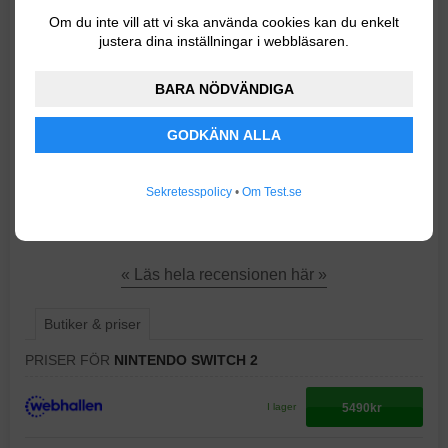
uppdatering från den tidigare modellen är att denna
Om du inte vill att vi ska använda cookies kan du enkelt
justera dina inställningar i webbläsaren.
konsol ger dig möjlighet att spela upp 4K-upplösning på
din tv. Joy Con 2-kontrollerna fästs numera enkelt med
BARA NÖDVÄNDIGA
magneter och är lika lätta att sätta dit som att ta bort.
Även lagringen har ökat på Nintendo Switch 2 som nu
GODKÄNN ALLA
ger dig ett internminne på 256 GB. Den uppdaterade
processorn ger en imponerande prestanda och tack
Sekretesspolicy
•
Om Test.se
vare bakåtkompatibiliteten kan du spela många spel
från original-Switch även på Switch 2.
« Läs hela recensionen här »
Butiker & priser
PRISER FÖR
NINTENDO SWITCH 2
5490kr
I lager