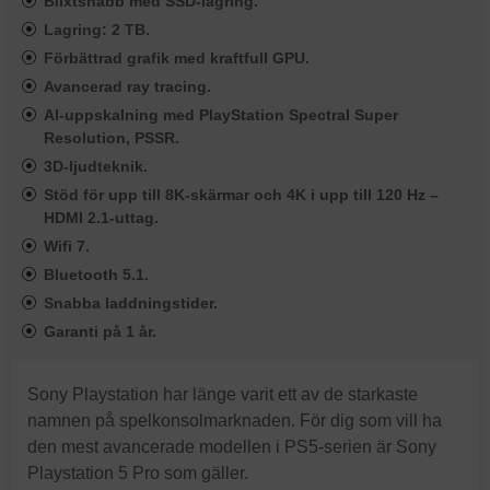
Blixtsnabb med SSD-lagring.
Lagring: 2 TB.
Förbättrad grafik med kraftfull GPU.
Avancerad ray tracing.
AI-uppskalning med PlayStation Spectral Super
Resolution, PSSR.
3D-ljudteknik.
Stöd för upp till 8K-skärmar och 4K i upp till 120 Hz –
HDMI 2.1-uttag.
Wifi 7.
Bluetooth 5.1.
Snabba laddningstider.
Garanti på 1 år.
Sony Playstation har länge varit ett av de starkaste
namnen på spelkonsolmarknaden. För dig som vill ha
den mest avancerade modellen i PS5-serien är Sony
Playstation 5 Pro som gäller.