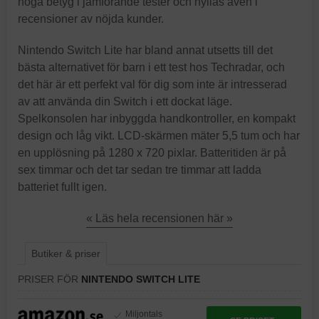
höga betyg i jämförande tester och hyllas även i
recensioner av nöjda kunder.
Nintendo Switch Lite har bland annat utsetts till det
bästa alternativet för barn i ett test hos Techradar, och
det här är ett perfekt val för dig som inte är intresserad
av att använda din Switch i ett dockat läge.
Spelkonsolen har inbyggda handkontroller, en kompakt
design och låg vikt. LCD-skärmen mäter 5,5 tum och har
en upplösning på 1280 x 720 pixlar. Batteritiden är på
sex timmar och det tar sedan tre timmar att ladda
batteriet fullt igen.
« Läs hela recensionen här »
Butiker & priser
PRISER FÖR
NINTENDO SWITCH LITE
Miljontals