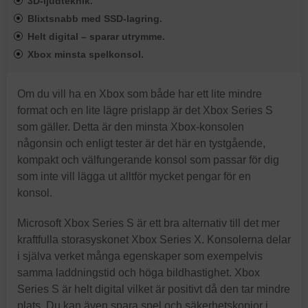
3D-ljudteknik.
Blixtsnabb med SSD-lagring.
Helt digital – sparar utrymme.
Xbox minsta spelkonsol.
Om du vill ha en Xbox som både har ett lite mindre
format och en lite lägre prislapp är det Xbox Series S
som gäller. Detta är den minsta Xbox-konsolen
någonsin och enligt tester är det här en tystgående,
kompakt och välfungerande konsol som passar för dig
som inte vill lägga ut alltför mycket pengar för en
konsol.
Microsoft Xbox Series S är ett bra alternativ till det mer
kraftfulla storasyskonet Xbox Series X. Konsolerna delar
i själva verket många egenskaper som exempelvis
samma laddningstid och höga bildhastighet. Xbox
Series S är helt digital vilket är positivt då den tar mindre
plats. Du kan även spara spel och säkerhetskopior i