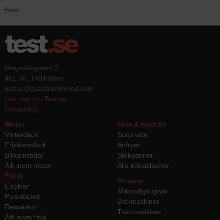
Hem
Magasinsgatan 2
461 30, Trollhättan
testse@qualityunlimited.com
Läs mer om Test.se
Datapolicy
Motor
Hem & hushåll
Vinterdäck
Sous vide
Friktionsdäck
Airfryer
Bilbarnstolar
Stekpannor
Allt inom motor
Alla kökstillbehör
Fritid
Vitvaror
Elcyklar
Mikrovågsugnar
Pulsklockor
Diskmaskiner
Resväskor
Tvättmaskiner
Allt inom fritid