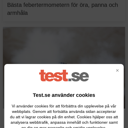
Bästa febertermometern för öra, panna och
armhåla
×
Test.se använder cookies
Vi använder cookies för att förbättra din upplevelse på vår
webbplats. Genom att fortsätta använda sidan accepterar
Hitta ångtvätten som är bäst i test 2026
du att vi lagrar cookies på din enhet. Cookies hjälper oss att
analysera webbtrafik, anpassa innehåll och funktioner samt
ge dig en mer personlig och smidig upplevelse.