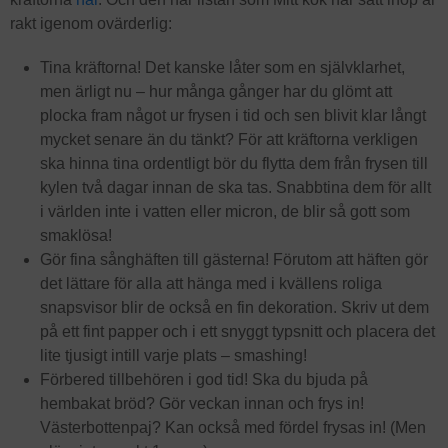
rakt igenom ovärderlig:
Tina kräftorna! Det kanske låter som en självklarhet,
men ärligt nu – hur många gånger har du glömt att
plocka fram något ur frysen i tid och sen blivit klar långt
mycket senare än du tänkt? För att kräftorna verkligen
ska hinna tina ordentligt bör du flytta dem från frysen till
kylen två dagar innan de ska tas. Snabbtina dem för allt
i världen inte i vatten eller micron, de blir så gott som
smaklösa!
Gör fina sånghäften till gästerna! Förutom att häften gör
det lättare för alla att hänga med i kvällens roliga
snapsvisor blir de också en fin dekoration. Skriv ut dem
på ett fint papper och i ett snyggt typsnitt och placera det
lite tjusigt intill varje plats – smashing!
Förbered tillbehören i god tid! Ska du bjuda på
hembakat bröd? Gör veckan innan och frys in!
Västerbottenpaj? Kan också med fördel frysas in! (Men