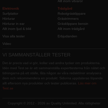
Allt inom vitvaror
Elektronik
Trädgård
Surfplattor
Robotgräsklippare
Hörlurar
Grästrimmers
Hörlurar in ear
Gräsklippare bensin
Allt inom ljud & bild
Allt inom trädgård
Visa alla tester
Erbjudanden
Video
VI SAMMANSTÄLLER TESTER
Det är precis vad vi gör, kollar vad andra tycker om produkterna.
Idén med Test.se är att sammanställa experttesterna från nätet och
tidningarna på ett ställe, låta någon av våra redaktörer analysera
dem och rekommendera en produkt. Sidorna uppdateras löpande
allt eftersom nya produkter och tester publiceras.
Läs mer om
Test.se
Copyright © 2012 - 2026 av Quality Unlimited. Alla rättigheter