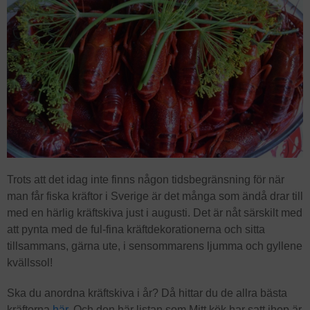
Trots att det idag inte finns någon tidsbegränsning för när
man får fiska kräftor i Sverige är det många som ändå drar till
med en härlig kräftskiva just i augusti. Det är nåt särskilt med
att pynta med de ful-fina kräftdekorationerna och sitta
tillsammans, gärna ute, i sensommarens ljumma och gyllene
kvällssol!
Ska du anordna kräftskiva i år? Då hittar du de allra bästa
kräftorna
här
. Och den här listan som Mitt kök har satt ihop är