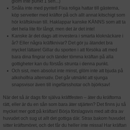
glöm inte punkt 1 sen...)
Snåla inte med pyntet! Fixa roliga hattar till gästerna,
köp servetter med kräftor på och allt annat kitschigt som
hör kräftskivan till. Haklappar kanske KÄNNS som att ta
det hela lite för långt, men det är det inte!
Kanske är det dags att investera i smarta kloknäckare i
år? Eller några kräftknivar? Det gör ju ätandet bra
mycket lättare! Gillar du sporten i att försöka att med
bara dina fingrar och tänder tömma kräftan på alla
gottigheter kan du förstås strunta i denna punkt.
Och sist, men absolut inte minst, glöm inte att bjuda på
alkoholfria alternativ. Det går utmärkt att sjunga
snapsvisor även till ingefärsshotar och björksav!
När det så är dags för själva kräftfesten – äter du kräftorna
rätt, eller är du en sån som bara äter stjärten? Det finns ju så
mycket mer gott på kräftan! Börja förslagsvis med att dra av
huvudet och sug ut allt det gottiga där. Strax bakom huvudet
sitter kräftsmöret, och det får du heller inte missa! Har kräftan