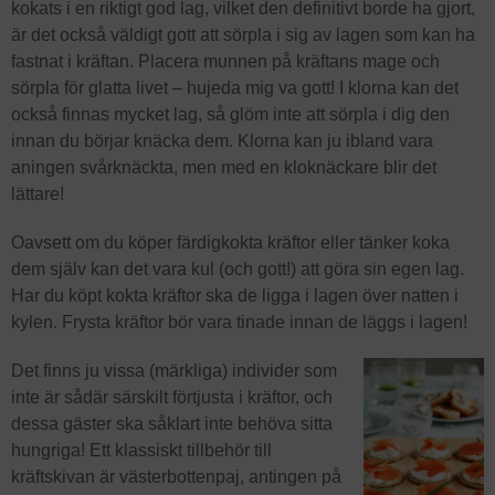
kokats i en riktigt god lag, vilket den definitivt borde ha gjort,
är det också väldigt gott att sörpla i sig av lagen som kan ha
fastnat i kräftan. Placera munnen på kräftans mage och
sörpla för glatta livet – hujeda mig va gott! I klorna kan det
också finnas mycket lag, så glöm inte att sörpla i dig den
innan du börjar knäcka dem. Klorna kan ju ibland vara
aningen svårknäckta, men med en kloknäckare blir det
lättare!
Oavsett om du köper färdigkokta kräftor eller tänker koka
dem själv kan det vara kul (och gott!) att göra sin egen lag.
Har du köpt kokta kräftor ska de ligga i lagen över natten i
kylen. Frysta kräftor bör vara tinade innan de läggs i lagen!
Det finns ju vissa (märkliga) individer som
inte är sådär särskilt förtjusta i kräftor, och
dessa gäster ska såklart inte behöva sitta
hungriga! Ett klassiskt tillbehör till
kräftskivan är västerbottenpaj, antingen på