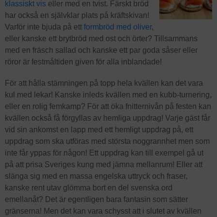
klassiskt vis
eller med en tvist. Färskt bröd
har också en självklar plats på kräftskivan!
Varför inte bjuda på ett
formbröd med oliver
,
eller kanske ett brytbröd med ost och örter? Tillsammans
med en fräsch sallad och kanske ett par goda såser eller
röror är festmåltiden given för alla inblandade!
För att hålla stämningen på topp hela kvällen kan det vara
kul med lekar! Kanske inleds kvällen med en kubb-turnering,
eller en rolig femkamp? För att öka fnitternivån på festen kan
kvällen också få förgyllas av hemliga uppdrag! Varje gäst får
vid sin ankomst en lapp med ett hemligt uppdrag på, ett
uppdrag som ska utföras med största noggrannhet men som
inte får yppas för någon! Ett uppdrag kan till exempel gå ut
på att prisa Sveriges kung med jämna mellanrum! Eller att
slänga sig med en massa engelska uttryck och fraser,
kanske rent utav glömma bort en del svenska ord
emellanåt? Det är egentligen bara fantasin som sätter
gränserna! Men det kan vara schysst att i slutet av kvällen