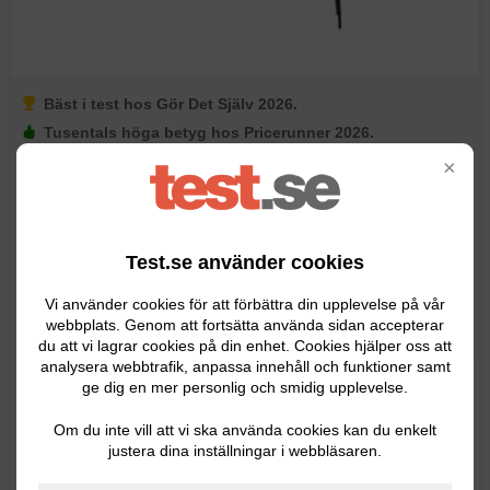
Bäst i test hos Gör Det Själv 2026.
Tusentals höga betyg hos Pricerunner 2026.
Toppbetyg hos Amazon 2026.
×
Typ av borrmaskin: Borrhammare.
Max vridmoment: 22 Nm.
Hastighet: 1150 varv/minut.
Test.se använder cookies
Slagenergi: 2,4 J.
Storlek: 385 x 85 x 210 mm.
Vi använder cookies för att förbättra din upplevelse på vår
webbplats. Genom att fortsätta använda sidan accepterar
Vikt: 2,9 kg.
du att vi lagrar cookies på din enhet. Cookies hjälper oss att
analysera webbtrafik, anpassa innehåll och funktioner samt
ge dig en mer personlig och smidig upplevelse.
För dig som behöver borra i hårda material som
exempelvis betong eller tegel är förmodligen en
Om du inte vill att vi ska använda cookies kan du enkelt
borrhammare det bästa alternativet. I denna kategori har
justera dina inställningar i webbläsaren.
vi valt att rekommendera Makita HR2470, som stod som