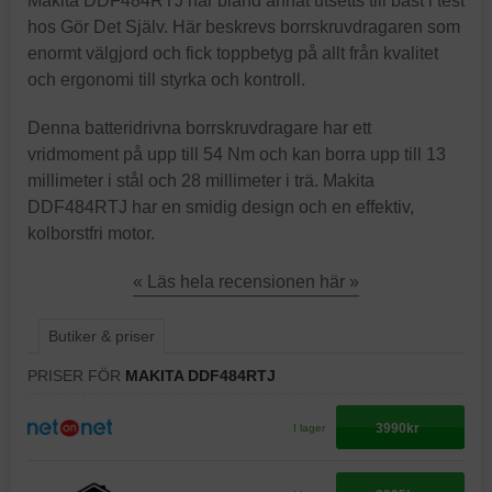
Makita DDF484RTJ har bland annat utsetts till bäst i test
hos Gör Det Själv. Här beskrevs borrskruvdragaren som
enormt välgjord och fick toppbetyg på allt från kvalitet
och ergonomi till styrka och kontroll.
Denna batteridrivna borrskruvdragare har ett
vridmoment på upp till 54 Nm och kan borra upp till 13
millimeter i stål och 28 millimeter i trä. Makita
DDF484RTJ har en smidig design och en effektiv,
kolborstfri motor.
« Läs hela recensionen här »
Butiker & priser
PRISER FÖR
MAKITA DDF484RTJ
3990kr
I lager