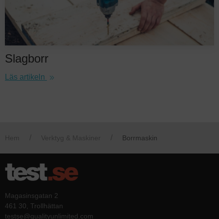
Slagborr
Läs artikeln
Hem
Verktyg & Maskiner
Borrmaskin
Magasinsgatan 2
461 30, Trollhättan
testse@qualityunlimited.com