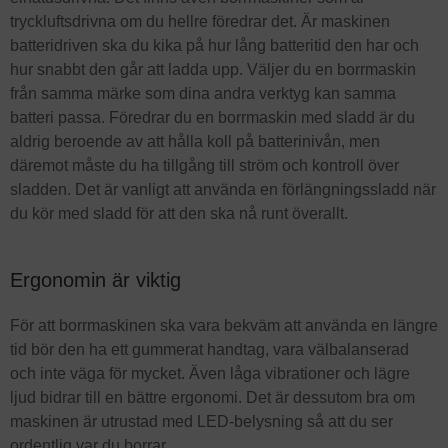
tryckluftsdrivna om du hellre föredrar det. Är maskinen
batteridriven ska du kika på hur lång batteritid den har och
hur snabbt den går att ladda upp. Väljer du en borrmaskin
från samma märke som dina andra verktyg kan samma
batteri passa. Föredrar du en borrmaskin med sladd är du
aldrig beroende av att hålla koll på batterinivån, men
däremot måste du ha tillgång till ström och kontroll över
sladden. Det är vanligt att använda en förlängningssladd när
du kör med sladd för att den ska nå runt överallt.
Ergonomin är viktig
För att borrmaskinen ska vara bekväm att använda en längre
tid bör den ha ett gummerat handtag, vara välbalanserad
och inte väga för mycket. Även låga vibrationer och lägre
ljud bidrar till en bättre ergonomi. Det är dessutom bra om
maskinen är utrustad med LED-belysning så att du ser
ordentlig var du borrar.