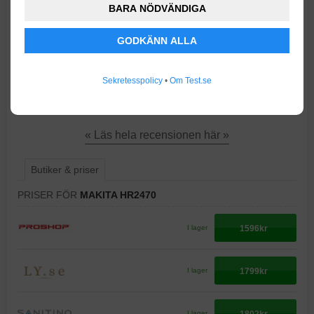
vinnare i det senaste testet av borrhammare hos Gör Det
BARA NÖDVÄNDIGA
Själv.
GODKÄNN ALLA
Denna kraftfulla borrhammare har en motor på 780 watt
och klarar cirka 24 millimeter i betong, 32 millimeter i trä
Sekretesspolicy
•
Om Test.se
och 13 millimeter i stål. Den har SDS-plus-fäste vilket
gör att du snabbt och enkelt kan byta mellan olika borr.
« Läs hela recensionen här »
Butiker & priser
PRISER FÖR
MAKITA HR2470
1596kr
I lager
1799kr
I lager
1802kr
I lager