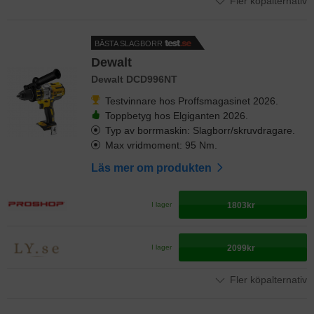
Fler köpalternativ
BÄSTA SLAGBORR
Dewalt
Dewalt DCD996NT
Testvinnare hos Proffsmagasinet 2026.
Toppbetyg hos Elgiganten 2026.
Typ av borrmaskin: Slagborr/skruvdragare.
Max vridmoment: 95 Nm.
Läs mer om produkten
1803kr
I lager
2099kr
I lager
Fler köpalternativ