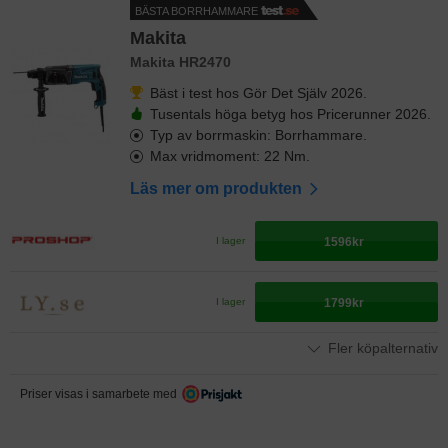
BÄSTA BORRHAMMARE
Makita
Makita HR2470
Bäst i test hos Gör Det Själv 2026.
Tusentals höga betyg hos Pricerunner 2026.
Typ av borrmaskin: Borrhammare.
Max vridmoment: 22 Nm.
Läs mer om produkten
1596kr
I lager
1799kr
I lager
Fler köpalternativ
Priser visas i samarbete med