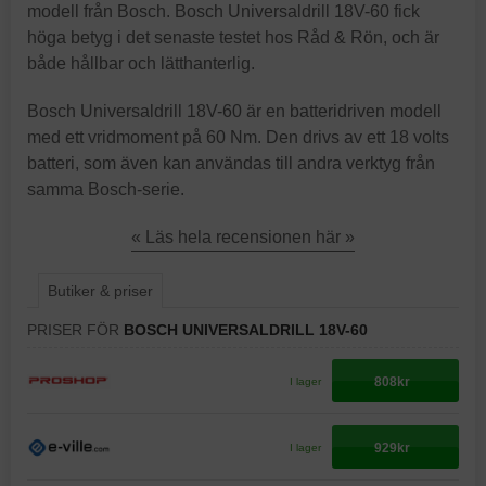
modell från Bosch. Bosch Universaldrill 18V-60 fick
höga betyg i det senaste testet hos Råd & Rön, och är
både hållbar och lätthanterlig.
Bosch Universaldrill 18V-60 är en batteridriven modell
med ett vridmoment på 60 Nm. Den drivs av ett 18 volts
batteri, som även kan användas till andra verktyg från
samma Bosch-serie.
« Läs hela recensionen här »
Butiker & priser
PRISER FÖR
BOSCH UNIVERSALDRILL 18V-60
808kr
I lager
929kr
I lager