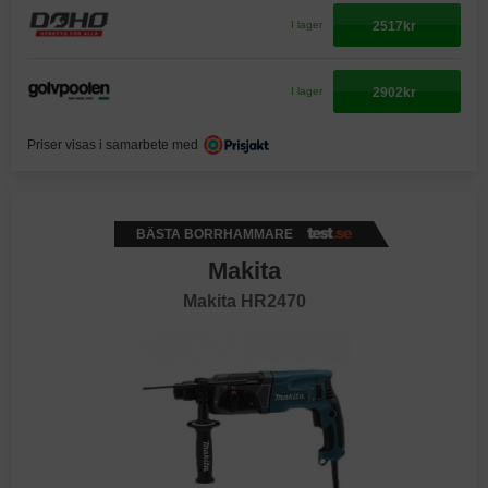
2517kr
I lager
2902kr
I lager
Priser visas i samarbete med
BÄSTA BORRHAMMARE
Makita
Makita HR2470