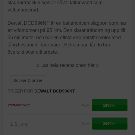
slagborrmaskin som är såväl lättanvänd som
välbalanserad.
Dewalt DCD996NT är en batteridriven slagborr som har
ett vridmoment på 95 Nm. Den klarar träborrning upp till
55 millimeter och har en effektiv kolborstfri motor med
lång livslängd. Tack vare LED-lampan får du bra
översikt över ditt arbete.
« Läs hela recensionen här »
Butiker & priser
PRISER FÖR
DEWALT DCD996NT
1803kr
I lager
2099kr
I lager