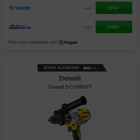
1191kr
I lager
1795kr
I lager
Priser visas i samarbete med
BÄSTA SLAGBORR
Dewalt
Dewalt DCD996NT