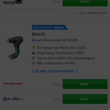
3995kr
I lager
Fler köpalternativ
BÄSTA BUDGET
Bosch
Bosch Universaldrill 18V-60
Bra betyg hos Råd & Rön 2025.
Höga betyg hos Amazon 2026.
Typ av borrmaskin: Borrskruvdragare.
Max vridmoment: 60 Nm.
Läs mer om produkten
808kr
I lager
929kr
I lager