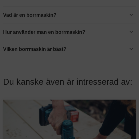
Vad är en borrmaskin?
En borrmaskin är ett roterande maskinverktyg som du använder för
att borra hål med. Många borrmaskiner säljs även under namnet
Hur använder man en borrmaskin?
skruvdragare, vilket är skruvdragare med borrfunktion.
En elektrisk borrmaskin använder du för att göra hål med och den
kan komma väl till pass både när tavlor ska hängas upp eller när du
Vilken borrmaskin är bäst?
snickrar.
Vi har valt att utse
Makita DDF484RTJ
till den borrmaskin som är
bäst i test. Den batteridrivna borrskruvdragaren är kompakt med
gummerat grepp, utrustad med kolborstfri motor och batteri på 18
volt.
Du kanske även är intresserad av: