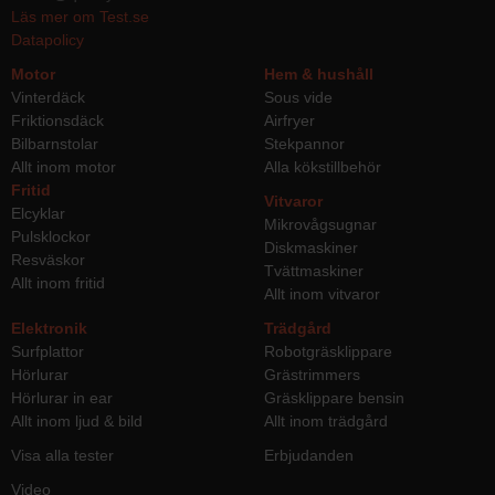
Läs mer om Test.se
Datapolicy
Motor
Hem & hushåll
Vinterdäck
Sous vide
Friktionsdäck
Airfryer
Bilbarnstolar
Stekpannor
Allt inom motor
Alla kökstillbehör
Fritid
Vitvaror
Elcyklar
Mikrovågsugnar
Pulsklockor
Diskmaskiner
Resväskor
Tvättmaskiner
Allt inom fritid
Allt inom vitvaror
Elektronik
Trädgård
Surfplattor
Robotgräsklippare
Hörlurar
Grästrimmers
Hörlurar in ear
Gräsklippare bensin
Allt inom ljud & bild
Allt inom trädgård
Visa alla tester
Erbjudanden
Video