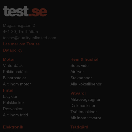
Magasinsgatan 2
461 30, Trollhättan
testse@qualityunlimited.com
Läs mer om Test.se
Datapolicy
Motor
Hem & hushåll
Vinterdäck
Sous vide
Friktionsdäck
Airfryer
Bilbarnstolar
Stekpannor
Allt inom motor
Alla kökstillbehör
Fritid
Vitvaror
Elcyklar
Mikrovågsugnar
Pulsklockor
Diskmaskiner
Resväskor
Tvättmaskiner
Allt inom fritid
Allt inom vitvaror
Elektronik
Trädgård