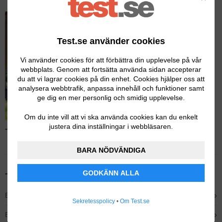
Test.se använder cookies
Vi använder cookies för att förbättra din upplevelse på vår
webbplats. Genom att fortsätta använda sidan accepterar
du att vi lagrar cookies på din enhet. Cookies hjälper oss att
analysera webbtrafik, anpassa innehåll och funktioner samt
ge dig en mer personlig och smidig upplevelse.
Om du inte vill att vi ska använda cookies kan du enkelt
justera dina inställningar i webbläsaren.
Test av grästrimmers – Läs hela testet
BARA NÖDVÄNDIGA
GODKÄNN ALLA
Tidigare testvinnare
›
Bäst i test – Husqvarna 215iL Batteritrimmer
Sekretesspolicy
•
Om Test.se
›
Bästa eldrivna – Ryobi RLT3525