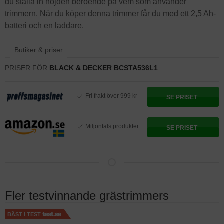
du ställa in höjden beroende på vem som använder
trimmern. När du köper denna trimmer får du med ett 2,5 Ah-
batteri och en laddare.
Butiker & priser
PRISER FÖR
BLACK & DECKER BCSTA536L1
Fri frakt över 999 kr
SE PRISET
Miljontals produkter
SE PRISET
Fler testvinnande grästrimmers
BÄST I TEST