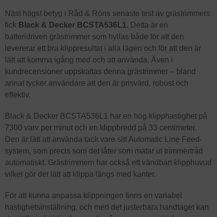
Näst högst betyg i Råd & Röns senaste test av grästrimmers
fick
Black & Decker BCSTA536L1.
Detta är en
batteridriven grästrimmer som hyllas både för att den
levererar ett bra klippresultat i alla lägen och för att den är
lätt att komma igång med och att använda. Även i
kundrecensioner uppskattas denna grästrimmer – bland
annat tycker användare att den är prisvärd, robust och
effektiv.
Black & Decker BCSTA536L1 har en hög klipphastighet på
7300 varv per minut och en klippbredd på 33 centimeter.
Den är lätt att använda tack vare sitt Automatic Line Feed-
system, som precis som det låter som matar ut trimmertråd
automatiskt. Grästrimmern har också ett vändbart klipphuvud
vilket gör det lätt att klippa längs med kanter.
För att kunna anpassa klippningen finns en variabel
hastighetsinställning, och med det justerbara handtaget kan