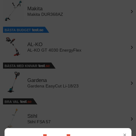
Makita
›
Makita DUR368AZ
BÄSTA BUDGET
AL-KO
›
AL-KO GT 4030 EnergyFlex
BÄSTA MED KNIVAR
Gardena
›
Gardena EasyCut Li-18/23
BRA VAL
Stihl
›
Stihl FSA 57
×