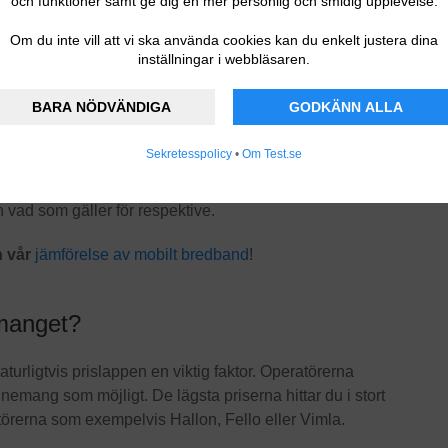
och funktioner samt ge dig en mer personlig och smidig upplevelse.
 prissätta sina abonnemang efter surfhastighet istället för
ka mobilabonnemang med obegränsad surfmängd – det som
Om du inte vill att vi ska använda cookies kan du enkelt justera dina
ten.
inställningar i webbläsaren.
BARA NÖDVÄNDIGA
GODKÄNN ALLA
Sekretesspolicy
•
Om Test.se
ta innebar att vi från och med då kunde ringa, sms:a och
s inom EU. Dock finns det fortfarande begränsningar
vad som gäller för respektive.
n vår
jämförelse av mobilt bredband
!
emanget?
turligtvis prislappen en viktig faktor. Operatörerna
nemang som möjligt. De lägsta priserna hittar du i stort
ratörerna som exempelvis Hallon, Fello eller Vimla.