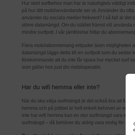
Hur stort surfbehov man har är naturligtvis väldigt ind
på hur ditt mobilanvändande ser ut. Använder du ofta d
använder du sociala medier frekvent? I så fall är det 
större datamängd. Om du istället främst vill använda d
mindre surfpott. I vår jämförelse hittar du abonnemang
Flera mobilabonnemang erbjuder även möjligheten att
datamängd läggs detta till en surfpott som du seda
förekommande att du inte får spara hur mycket surf so
som gäller hos just din mobiloperatör.
Har du wifi hemma eller inte?
När du ska välja surfmängd är det också bra att fundera
hemma och på jobbet är helt enkelt behovet av en st
inte har wifi hemma kan en stor surfmängd vara ett 
surfmängd – då behöver du aldrig vara orolig för att s
d