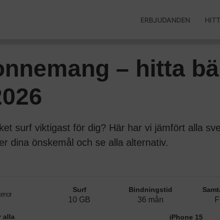
ERBJUDANDEN
HIT
nnemang – hitta bä
2026
cket surf viktigast för dig? Här har vi jämfört alla 
er dina önskemål och se alla alternativ.
Surf
Bindningstid
Samt
10 GB
36 mån
F
 alla
iPhone 15