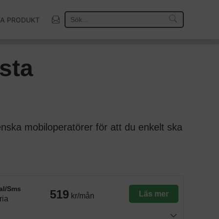
TA PRODUKT
sta
svenska mobiloperatörer för att du enkelt ska
al/Sms
519
Läs mer
kr/mån
ria