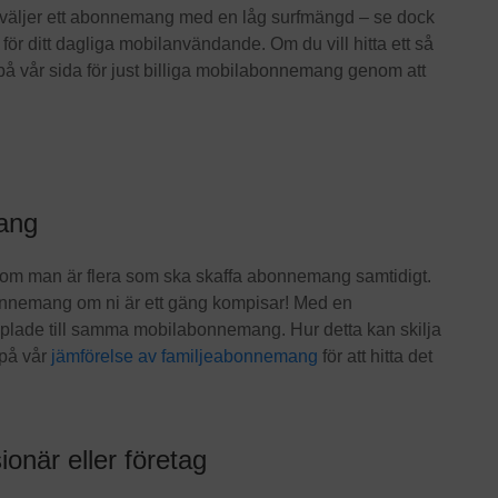
väljer ett abonnemang med en låg surfmängd – se dock
ar för ditt dagliga mobilanvändande. Om du vill hitta ett så
 på vår sida för just billiga mobilabonnemang genom att
mang
é om man är flera som ska skaffa abonnemang samtidigt.
abonnemang om ni är ett gäng kompisar! Med en
lade till samma mobilabonnemang. Hur detta kan skilja
 på vår
jämförelse av familjeabonnemang
för att hitta det
onär eller företag