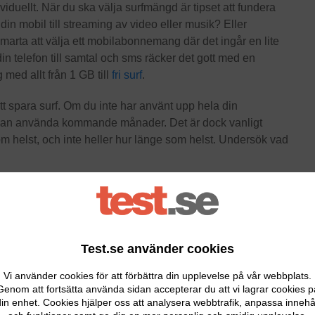
ividuellt. När du ska välja surfmängd är tipset att fundera
in mobil till streaming av video eller musik? Eller
smarta att välja ett mobilabonnemang där det ingår en lite
in telefon till samtal och sms räcker det gott med en
 med allt från 1 GB till
fri surf
.
 spara surf. Om du inte har använt upp hela din
n kan använda kommande månader. Det är dock vanligt
m helst, och inte heller hur länge som helst. Undersök vad
 på hur ofta du har tillgång till wifi. Om du har wifi
Test.se använder cookies
or datamängd mindre. Men om du ofta är på språng eller
bra val. Vissa mobilabonnemang erbjuder obegränsad
Vi använder cookies för att förbättra din upplevelse på vår webbplats.
urfmängden ska ta slut!
Genom att fortsätta använda sidan accepterar du att vi lagrar cookies p
in enhet. Cookies hjälper oss att analysera webbtrafik, anpassa innehå