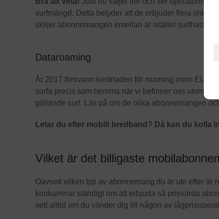
Bra att veta!
Just nu väljer fler och fler operatörer att
surfmängd. Detta betyder att de erbjuder flera oli
skiljer abonnemangen emellan är istället surfhastighe
Dataroaming
År 2017 försvann kostnaden för roaming inom EU. Det
surfa precis som hemma när vi befinner oss utomland
gällande surf. Läs på om de olika abonnemangen och 
Letar du efter mobilt bredband? Då kan du kolla i
Vilket är det billigaste mobilabonn
Oavsett vilken typ av abonnemang du är ute efter är na
konkurrerar ständigt om att erbjuda så prisvärda abon
sett alltid om du vänder dig till någon av lågprisope