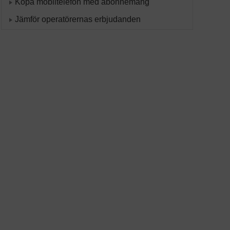
Köpa mobiltelefon med abonnemang
Jämför operatörernas erbjudanden