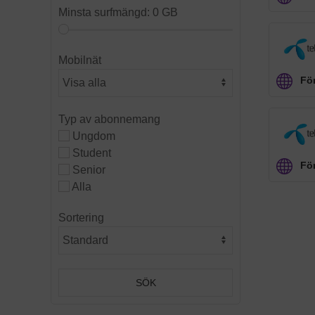
Minsta surfmängd:
0 GB
Mobilnät
För
Typ av abonnemang
Ungdom
Student
För
Senior
Alla
Sortering
SÖK