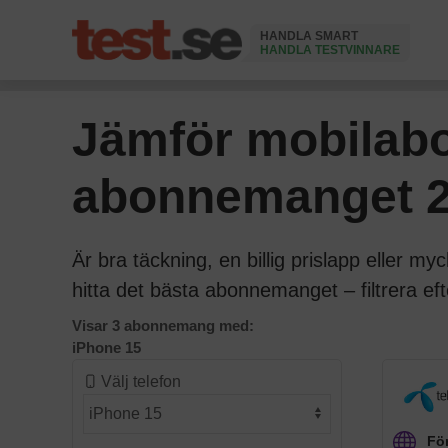
HANDLA SMART
HANDLA TESTVINNARE
Ändrad 3 Juni 2026
Jämför mobilabo
abonnemanget 
Är bra täckning, en billig prislapp eller my
hitta det bästa abonnemanget – filtrera eft
Visar 3 abonnemang med:
iPhone 15
Välj telefon
För