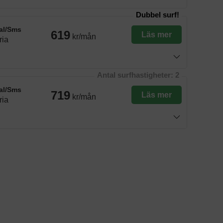
Dubbel surf!
al/Sms
619
Läs mer
kr/mån
ria
Antal surfhastigheter: 2
al/Sms
719
Läs mer
kr/mån
ria