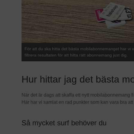
För att du ska hitta det bästa mobilabonnemanget har vi va
filtrera resultaten för att hitta rätt abonnemang just dig.
Hur hittar jag det bästa
När det är dags att skaffa ett nytt mobilabonnemang f
Här har vi samlat en rad punkter som kan vara bra at
Så mycket surf behöver du