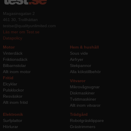
Magasinsgatan 2
461 30, Trollhättan
testse@qualityunlimited.com
Läs mer om Test.se
Datapolicy
Motor
Hem & hushåll
Vinterdäck
Sous vide
Friktionsdäck
Airfryer
Bilbarnstolar
Stekpannor
Allt inom motor
Alla kökstillbehör
Fritid
Vitvaror
Elcyklar
Mikrovågsugnar
Pulsklockor
Diskmaskiner
Resväskor
Tvättmaskiner
Allt inom fritid
Allt inom vitvaror
Elektronik
Trädgård
Surfplattor
Robotgräsklippare
Hörlurar
Grästrimmers