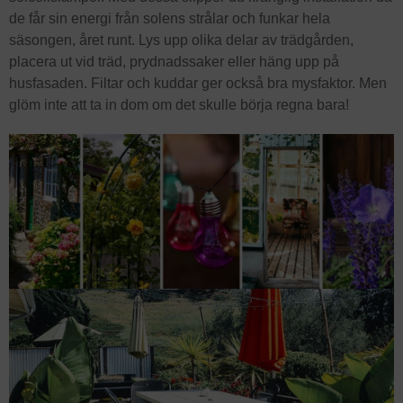
de får sin energi från solens strålar och funkar hela
säsongen, året runt. Lys upp olika delar av trädgården,
placera ut vid träd, prydnadssaker eller häng upp på
husfasaden. Filtar och kuddar ger också bra mysfaktor. Men
glöm inte att ta in dom om det skulle börja regna bara!