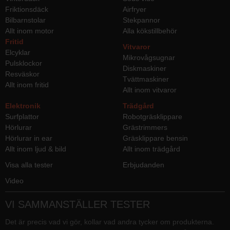
Friktionsdäck
Airfryer
Bilbarnstolar
Stekpannor
Allt inom motor
Alla kökstillbehör
Fritid
Vitvaror
Elcyklar
Mikrovågsugnar
Pulsklockor
Diskmaskiner
Resväskor
Tvättmaskiner
Allt inom fritid
Allt inom vitvaror
Elektronik
Trädgård
Surfplattor
Robotgräsklippare
Hörlurar
Grästrimmers
Hörlurar in ear
Gräsklippare bensin
Allt inom ljud & bild
Allt inom trädgård
Visa alla tester
Erbjudanden
Video
VI SAMMANSTÄLLER TESTER
Det är precis vad vi gör, kollar vad andra tycker om produkterna.