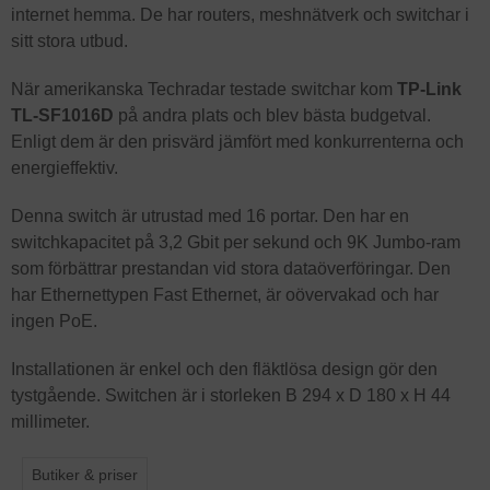
internet hemma. De har routers, meshnätverk och switchar i
sitt stora utbud.
När amerikanska Techradar testade switchar kom
TP-Link
TL-SF1016D
på andra plats och blev bästa budgetval.
Enligt dem är den prisvärd jämfört med konkurrenterna och
energieffektiv.
Denna switch är utrustad med 16 portar. Den har en
switchkapacitet på 3,2 Gbit per sekund och 9K Jumbo-ram
som förbättrar prestandan vid stora dataöverföringar. Den
har Ethernettypen Fast Ethernet, är oövervakad och har
ingen PoE.
Installationen är enkel och den fläktlösa design gör den
tystgående. Switchen är i storleken B 294 x D 180 x H 44
millimeter.
Butiker & priser