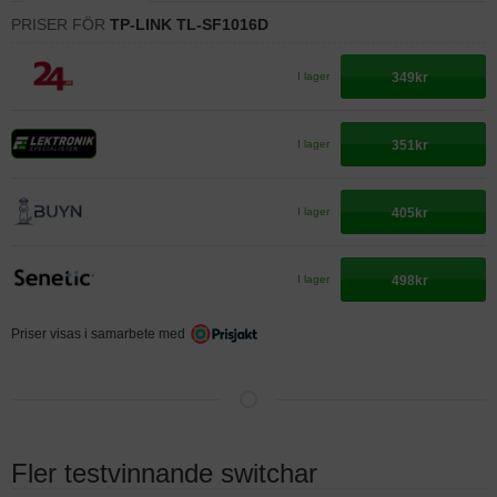
PRISER FÖR
TP-LINK TL-SF1016D
349kr
I lager
351kr
I lager
405kr
I lager
498kr
I lager
Priser visas i samarbete med
Fler testvinnande switchar