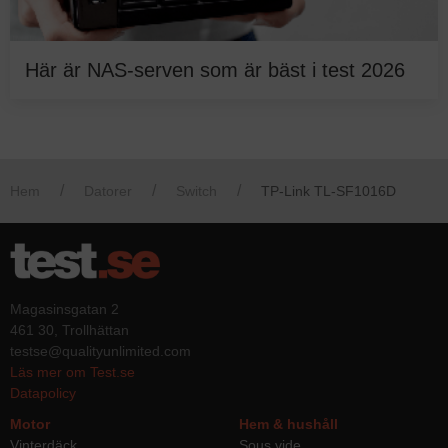
Här är NAS-serven som är bäst i test 2026
Hem
Datorer
Switch
TP-Link TL-SF1016D
Magasinsgatan 2
461 30, Trollhättan
testse@qualityunlimited.com
Läs mer om Test.se
Datapolicy
Motor
Hem & hushåll
Vinterdäck
Sous vide