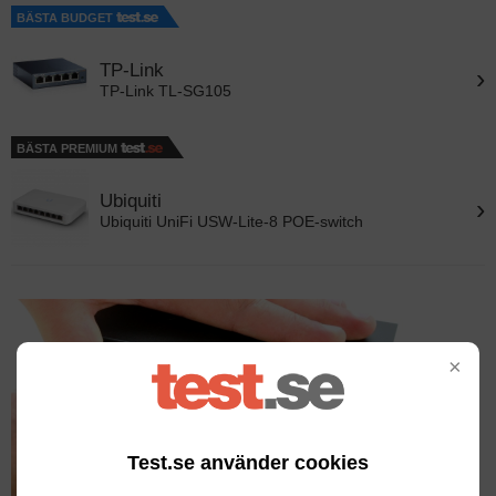
BÄSTA BUDGET
TP-Link
›
TP-Link TL-SG105
BÄSTA PREMIUM
Ubiquiti
›
Ubiquiti UniFi USW-Lite-8 POE-switch
×
Test.se använder cookies