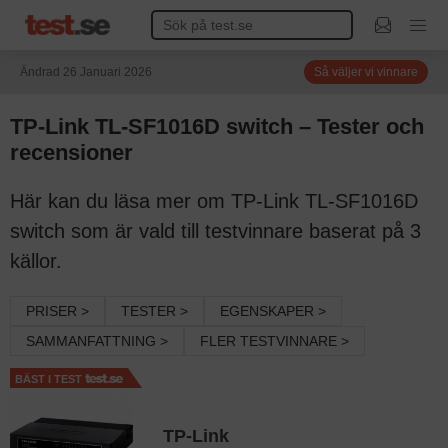
Ändrad 26 Januari 2026
Så väljer vi vinnare
TP-Link TL-SF1016D switch – Tester och
recensioner
Här kan du läsa mer om TP-Link TL-SF1016D
switch som är vald till testvinnare baserat på 3
källor.
PRISER >
TESTER >
EGENSKAPER >
SAMMANFATTNING >
FLER TESTVINNARE >
BÄST I TEST
TP-Link