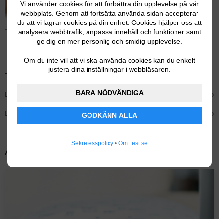
Vi använder cookies för att förbättra din upplevelse på vår
webbplats. Genom att fortsätta använda sidan accepterar
du att vi lagrar cookies på din enhet. Cookies hjälper oss att
Test av switchar – Läs hela testet
analysera webbtrafik, anpassa innehåll och funktioner samt
ge dig en mer personlig och smidig upplevelse.
Om du inte vill att vi ska använda cookies kan du enkelt
justera dina inställningar i webbläsaren.
Tidigare testvinnare
BARA NÖDVÄNDIGA
›
Bästa billiga – TP-LINK TL-SG1008D
›
Bäst i test – Netgear GS108
GODKÄNN ALLA
Sekretesspolicy
•
Om Test.se
Andra populära tester