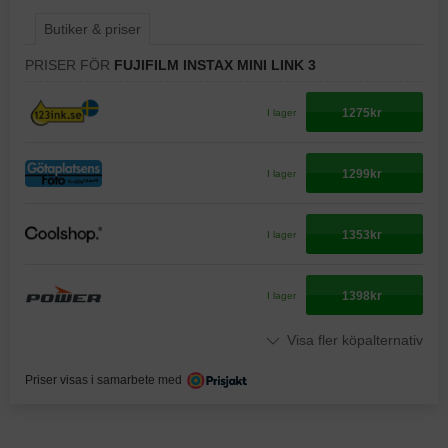
Butiker & priser
PRISER FÖR
FUJIFILM INSTAX MINI LINK 3
1275kr
I lager
1299kr
I lager
1353kr
I lager
1398kr
I lager
Visa fler köpalternativ
Priser visas i samarbete med