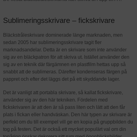
Sublimeringsskrivare – fickskrivare
Bläckstråleskrivare dominerade länge marknaden, men
sedan 2005 har sublimeringsskrivare tagit fler
marknadsandelar. Detta är en skrivare som inte använder
sig av en bläckpatron för att skriva ut. Istället använder den
sig av en teknik där färgämnen en plastfilm hettas upp så
snabbt att de sublimeras. Därefter kondenseras färgen på
pappret och efter det läggs det på ett skyddande lager.
Det är vanligt att portabla skrivare, så kallat fickskrivare,
använder sig av den här tekniken. Fördelen med
fickskrivaren är att den är så pass liten och lätt att den får
plats i fickan eller handväskan. Den här typen av skrivare är
perfekt om du till exempel vill ge en kopia på gruppbilden du
tog på festen. Det är också ett mycket populärt val om din
tonåring önskar dekorera sitt rum med ögonblicksbilder.