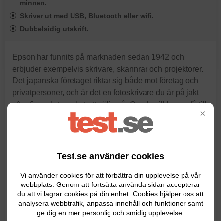
minnen.
Skriver ut med USB, Bluetooth eller wifi.
Dubbelsidig utskrift.
Epson har funnits på marknaden sedan 1942 och
erbjuder exempelvis skrivare, skannrar och projektorer.
Det japanska företaget riktar sig både mot företag och
privatpersoner, och är det en fotoskrivare du är på jakt
efter finns det mycket att välja på. Om du vill kunna få till
×
stora utskrifter upp till A3+ rekommenderar vi premium-
skrivaren Epson EcoTank ET-8550.
Epson EcoTank ET-8550 är en av marknadens bästa
Test.se använder cookies
fotoskrivare som kan användas både till att skriva ut,
kopiera och skanna. Den har hamnat i topp i flera tester
Vi använder cookies för att förbättra din upplevelse på vår
webbplats. Genom att fortsätta använda sidan accepterar
internationellt och har bland annat fått fem av fem
du att vi lagrar cookies på din enhet. Cookies hjälper oss att
stjärnor hos amerikanska Techradar.
analysera webbtrafik, anpassa innehåll och funktioner samt
ge dig en mer personlig och smidig upplevelse.
Det här är en bläckstråleskrivare där du vid påfyllning