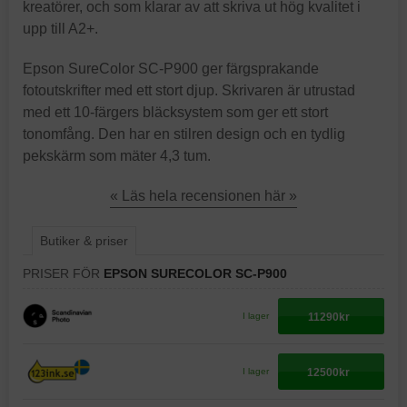
kreatörer, och som klarar av att skriva ut hög kvalitet i
upp till A2+.
Epson SureColor SC-P900 ger färgsprakande
fotoutskrifter med ett stort djup. Skrivaren är utrustad
med ett 10-färgers bläcksystem som ger ett stort
tonomfång. Den har en stilren design och en tydlig
pekskärm som mäter 4,3 tum.
« Läs hela recensionen här »
Butiker & priser
PRISER FÖR
EPSON SURECOLOR SC-P900
11290kr
I lager
12500kr
I lager