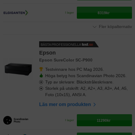
8319kr
I lager
Fler köpalternativ
BÄSTA PROFESSIONELLA
Epson
Epson SureColor SC-P900
Testvinnare hos PC Mag 2026.
Höga betyg hos Scandinavian Photo 2026.
Typ av skrivare: Bläckstråleskrivare.
Storlek på utskrift: A2, A2+, A3, A3+, A4, A5,
Foto (10x15), ANSI A.
Läs mer om produkten
11290kr
I lager