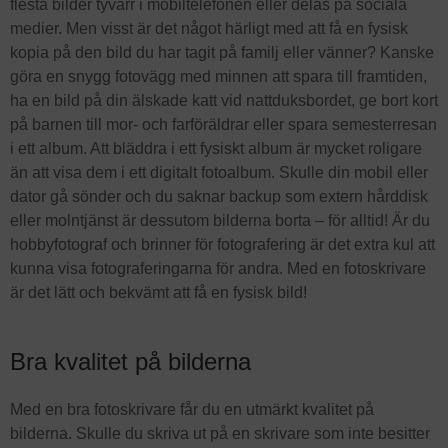
flesta bilder tyvärr i mobiltelefonen eller delas på sociala
medier. Men visst är det något härligt med att få en fysisk
kopia på den bild du har tagit på familj eller vänner? Kanske
göra en snygg fotovägg med minnen att spara till framtiden,
ha en bild på din älskade katt vid nattduksbordet, ge bort kort
på barnen till mor- och farföräldrar eller spara semesterresan
i ett album. Att bläddra i ett fysiskt album är mycket roligare
än att visa dem i ett digitalt fotoalbum. Skulle din mobil eller
dator gå sönder och du saknar backup som extern hårddisk
eller molntjänst är dessutom bilderna borta – för alltid! Är du
hobbyfotograf och brinner för fotografering är det extra kul att
kunna visa fotograferingarna för andra. Med en fotoskrivare
är det lätt och bekvämt att få en fysisk bild!
Bra kvalitet på bilderna
Med en bra fotoskrivare får du en utmärkt kvalitet på
bilderna. Skulle du skriva ut på en skrivare som inte besitter