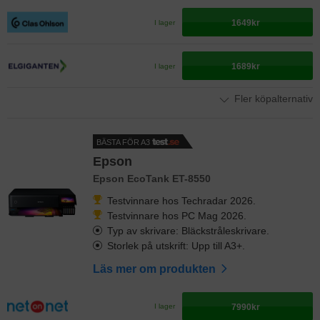
1649kr
I lager
1689kr
I lager
Fler köpalternativ
BÄSTA FÖR A3
Epson
Epson EcoTank ET-8550
Testvinnare hos Techradar 2026.
Testvinnare hos PC Mag 2026.
Typ av skrivare: Bläckstråleskrivare.
Storlek på utskrift: Upp till A3+.
Läs mer om produkten
7990kr
I lager