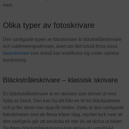
med.
Olika typer av fotoskrivare
Den vanligaste typen av fotoskrivare är bläckstråleskrivare
och sublimeringsskrivare, även om det också finns vissa
laserskrivare
som också kan kvalificera sig under samma
benämning.
Bläckstråleskrivare – klassisk skrivare
En bläckstråleskrivare är en skrivare som skriver ut med
hjälp av bläck. Den kan ha allt från en till tio bläckpatroner
och ju fler desto mer djup får bilden. Detta är den vanligaste
fotoskrivaren som de flesta köper idag, mycket tack vare att
den vanligtvis går att använda till mer än att skriva ut bilder.
De flesta bläckstråleskrivarna kan skriva ut i upp till A4.