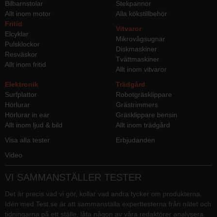
Bilbarnstolar
Stekpannor
Allt inom motor
Alla kökstillbehör
Fritid
Vitvaror
Elcyklar
Mikrovågsugnar
Pulsklockor
Diskmaskiner
Resväskor
Tvättmaskiner
Allt inom fritid
Allt inom vitvaror
Elektronik
Trädgård
Surfplattor
Robotgräsklippare
Hörlurar
Grästrimmers
Hörlurar in ear
Gräsklippare bensin
Allt inom ljud & bild
Allt inom trädgård
Visa alla tester
Erbjudanden
Video
VI SAMMANSTÄLLER TESTER
Det är precis vad vi gör, kollar vad andra tycker om produkterna.
Idén med Test.se är att sammanställa experttesterna från nätet och
tidningarna på ett ställe, låta någon av våra redaktörer analysera