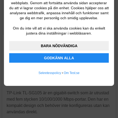
Administrerad: Nej.
webbplats. Genom att fortsätta använda sidan accepterar
Datalänkprotokoll: Gigabit Ethernet (10/100/1000 Mbps).
du att vi lagrar cookies på din enhet. Cookies hjälper oss att
analysera webbtrafik, anpassa innehåll och funktioner samt
PoE: Nej.
ge dig en mer personlig och smidig upplevelse.
Storlek: 10 x 9,8 x 2,5 cm.
Om du inte vill att vi ska använda cookies kan du enkelt
Fläktlös design med tyst drift.
justera dina inställningar i webbläsaren.
I TP-Links breda utbud av nätverksprodukter finns bland
BARA NÖDVÄNDIGA
annat flera hyllade switchar i budgetklassen. En av
dessa är TP-Link TL-SG105 – en switch som
GODKÄNN ALLA
exempelvis har fått hundratusentals (!) positiva
omdömen hos Amazon. Enligt recensioner är denna
Sekretesspolicy
•
Om Test.se
switch enkel att installera, driftsäker och ger dig mycket
värde för pengarna.
TP-Link TL-SG105 är en gigabit-switch som är utrustad
med fem stycken 10/100/1000 Mbps-portar. Den har en
kompakt design och behöver inte konfigureras utan kan
användas direkt.