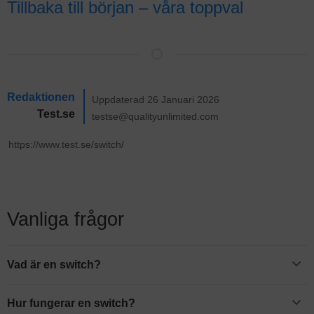
Tillbaka till början – våra toppval
Redaktionen
Uppdaterad 26 Januari 2026
Test.se
testse@qualityunlimited.com
Vanliga frågor
Vad är en switch?
En switch är kort beskrivet en fördelardosa för fasta nätverk som
ansluts till din router med en nätverkskabel. Sedan kan flera
Hur fungerar en switch?
enheter ansluta med kabel för att ansluta till ditt nätverk. Det