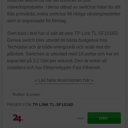
ledande aktörerna när det kommer till just
nätverksprodukter. I deras utbud av switchar hittar du allt
från prisvärda, enkla switchar till riktiga värstingmodeller
som är anpassade för företag.
Som bäst i test har vi valt att utse TP-Link TL-SF1016D.
Denna switch blev utsedd till bästa budgetval hos
Techradar och är både energisnål och snäll mot din
plånbok. Switchen är utrustad med 16 portar och har en
kapacitet på 3,2 Gbit per sekund. Den är enkel att
installera och har Ethernettypen Fast Ethernet.
« Läs hela recensionen här »
Butiker & priser
PRISER FÖR
TP-LINK TL-SF1016D
349kr
I lager