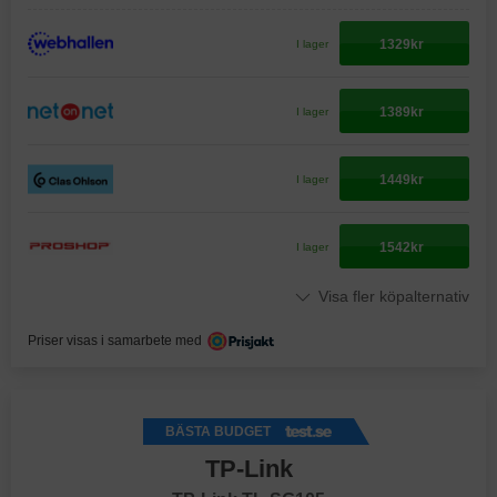
1329kr
I lager
1389kr
I lager
1449kr
I lager
1542kr
I lager
Visa fler köpalternativ
Priser visas i samarbete med
BÄSTA BUDGET
TP-Link