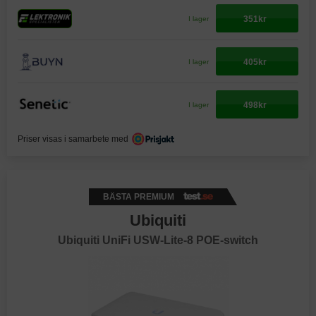
351kr
I lager
405kr
I lager
498kr
I lager
Priser visas i samarbete med
BÄSTA PREMIUM
Ubiquiti
Ubiquiti UniFi USW-Lite-8 POE-switch