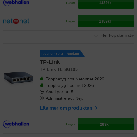
1329kr
I lager
1389kr
I lager
Fler köpalternativ
BÄSTA BUDGET
TP-Link
TP-Link TL-SG105
Toppbetyg hos Netonnet 2026.
Toppbetyg hos Inet 2026.
Antal portar: 5.
Administrerad: Nej.
Läs mer om produkten
289kr
I lager