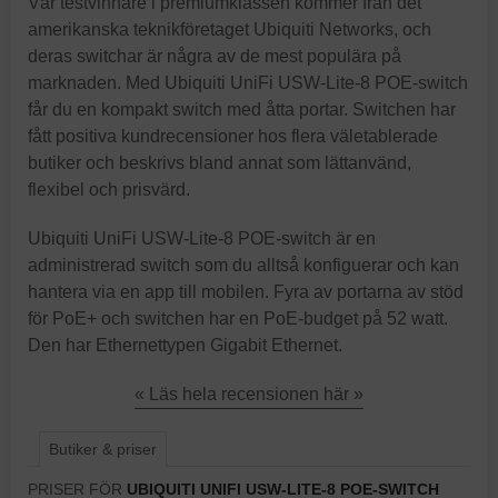
Vår testvinnare i premiumklassen kommer från det
amerikanska teknikföretaget Ubiquiti Networks, och
deras switchar är några av de mest populära på
marknaden. Med Ubiquiti UniFi USW-Lite-8 POE-switch
får du en kompakt switch med åtta portar. Switchen har
fått positiva kundrecensioner hos flera väletablerade
butiker och beskrivs bland annat som lättanvänd,
flexibel och prisvärd.
Ubiquiti UniFi USW-Lite-8 POE-switch är en
administrerad switch som du alltså konfiguerar och kan
hantera via en app till mobilen. Fyra av portarna av stöd
för PoE+ och switchen har en PoE-budget på 52 watt.
Den har Ethernettypen Gigabit Ethernet.
« Läs hela recensionen här »
Butiker & priser
PRISER FÖR
UBIQUITI UNIFI USW-LITE-8 POE-SWITCH