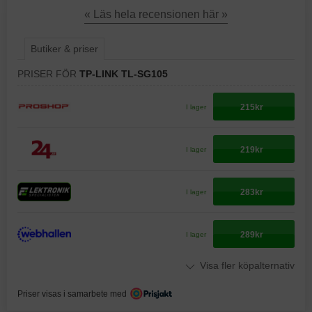
« Läs hela recensionen här »
Butiker & priser
PRISER FÖR
TP-LINK TL-SG105
215kr
I lager
219kr
I lager
283kr
I lager
289kr
I lager
Visa fler köpalternativ
Priser visas i samarbete med