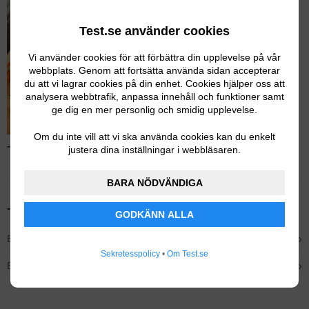
Test.se använder cookies
Vi använder cookies för att förbättra din upplevelse på vår
webbplats. Genom att fortsätta använda sidan accepterar
du att vi lagrar cookies på din enhet. Cookies hjälper oss att
analysera webbtrafik, anpassa innehåll och funktioner samt
ge dig en mer personlig och smidig upplevelse.
Om du inte vill att vi ska använda cookies kan du enkelt
Test av wokpannor – Läs hela testet
justera dina inställningar i webbläsaren.
BARA NÖDVÄNDIGA
Tidigare testvinnare
GODKÄNN ALLA
›
Bäst i test – Fiskars Norden Wok
Sekretesspolicy
•
Om Test.se
›
Bästa lätta gjutjärn – Ronneby Bruk Ultra Light