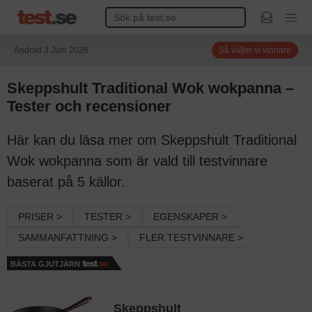
Ändrad 3 Juni 2026
Så väljer vi vinnare
Skeppshult Traditional Wok wokpanna –
Tester och recensioner
Här kan du läsa mer om Skeppshult Traditional
Wok wokpanna som är vald till testvinnare
baserat på 5 källor.
PRISER >
TESTER >
EGENSKAPER >
SAMMANFATTNING >
FLER TESTVINNARE >
BÄSTA GJUTJÄRN
Skeppshult