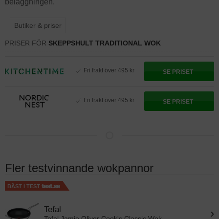
beläggningen.
Butiker & priser
PRISER FÖR
SKEPPSHULT TRADITIONAL WOK
Fri frakt över 495 kr
SE PRISET
Fri frakt över 495 kr
SE PRISET
Fler testvinnande wokpannor
BÄST I TEST
Tefal
›
Tefal Jamie Oliver Cook's Classic Wok