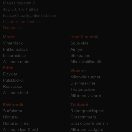
Magasinsgatan 2
461 30, Trollhättan
testse@qualityunlimited.com
Läs mer om Test.se
Datapolicy
Motor
Hem & hushåll
Vinterdäck
Sous vide
Friktionsdäck
Airfryer
Bilbarnstolar
Stekpannor
Allt inom motor
Alla kökstillbehör
Fritid
Vitvaror
Elcyklar
Mikrovågsugnar
Pulsklockor
Diskmaskiner
Resväskor
Tvättmaskiner
Allt inom fritid
Allt inom vitvaror
Elektronik
Trädgård
Surfplattor
Robotgräsklippare
Hörlurar
Grästrimmers
Hörlurar in ear
Gräsklippare bensin
Allt inom ljud & bild
Allt inom trädgård