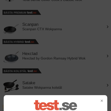
BÄSTA PREMIUM
Scanpan
›
Scanpan CTX Wokpanna
BÄSTA HYBRID
Hexclad
›
Hexclad by Gordon Ramsay Hybrid Wok
BÄSTA KOLSTÅL
Satake
›
Satake Wokpanna kolstål
×