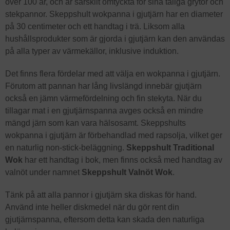
över 100 år, och är särskilt omtyckta för sina tåliga grytor och
stekpannor. Skeppshult wokpanna i gjutjärn har en diameter
på 30 centimeter och ett handtag i trä. Liksom alla
hushållsprodukter som är gjorda i gjutjärn kan den användas
på alla typer av värmekällor, inklusive induktion.
Det finns flera fördelar med att välja en wokpanna i gjutjärn.
Förutom att pannan har lång livslängd innebär gjutjärn
också en jämn värmefördelning och fin stekyta. När du
tillagar mat i en gjutjärnspanna avges också en mindre
mängd järn som kan vara hälsosamt. Skeppshults
wokpanna i gjutjärn är förbehandlad med rapsolja, vilket ger
en naturlig non-stick-beläggning.
Skeppshult Traditional
Wok
har ett handtag i bok, men finns också med handtag av
valnöt under namnet
Skeppshult Valnöt Wok
.
Tänk på att alla pannor i gjutjärn ska diskas för hand.
Använd inte heller diskmedel när du gör rent din
gjutjärnspanna, eftersom detta kan skada den naturliga