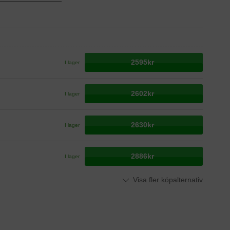
2595kr
I lager
2602kr
I lager
2630kr
I lager
2886kr
I lager
Visa fler köpalternativ