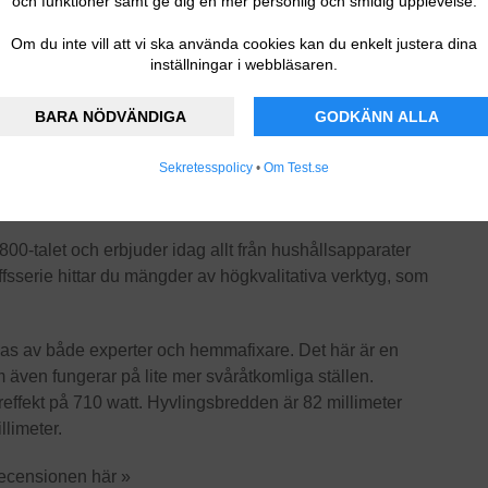
och funktioner samt ge dig en mer personlig och smidig upplevelse.
Om du inte vill att vi ska använda cookies kan du enkelt justera dina
inställningar i webbläsaren.
BARA NÖDVÄNDIGA
GODKÄNN ALLA
Sekretesspolicy
•
Om Test.se
00-talet och erbjuder idag allt från hushållsapparater
offsserie hittar du mängder av högkvalitativa verktyg, som
as av både experter och hemmafixare. Det här är en
även fungerar på lite mer svåråtkomliga ställen.
reffekt på 710 watt. Hyvlingsbredden är 82 millimeter
llimeter.
recensionen här »