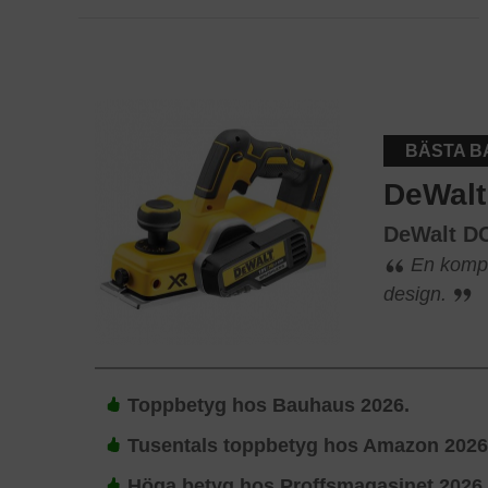
BÄSTA B
DeWalt
DeWalt D
En kompa
design.
Toppbetyg hos Bauhaus 2026.
Tusentals toppbetyg hos Amazon 2026
Höga betyg hos Proffsmagasinet 2026.