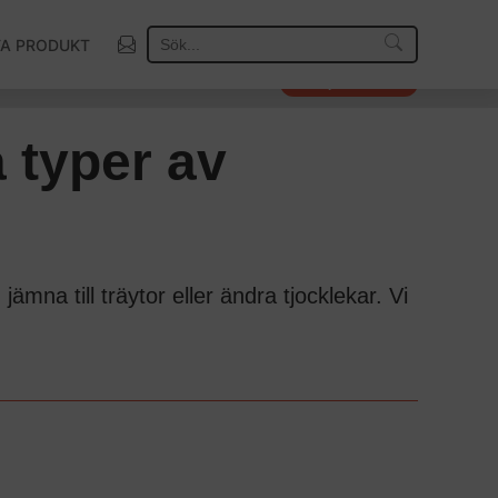
TA PRODUKT
Så väljer vi vinnare
a typer av
na till träytor eller ändra tjocklekar. Vi