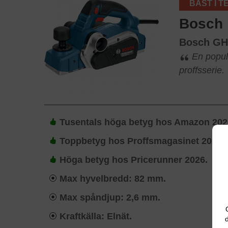
BÄST I T
Bosch
Bosch GH
En populä
proffsserie.
Tusentals höga betyg hos Amazon 202
Toppbetyg hos Proffsmagasinet 2026.
Höga betyg hos Pricerunner 2026.
Max hyvelbredd: 82 mm.
Max spåndjup: 2,6 mm.
Kraftkälla: Elnät.
d