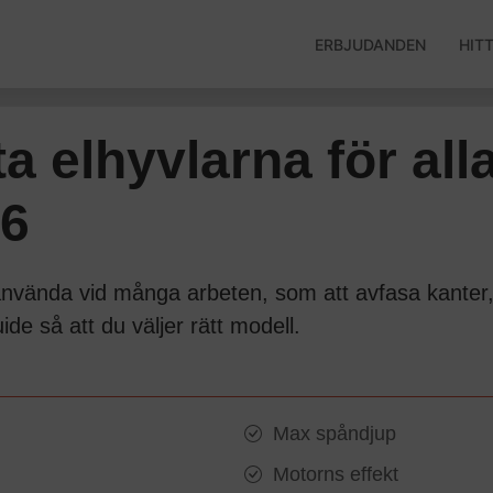
ERBJUDANDEN
HIT
ta elhyvlarna för all
26
nvända vid många arbeten, som att avfasa kanter, jäm
de så att du väljer rätt modell.
Max spåndjup
Motorns effekt