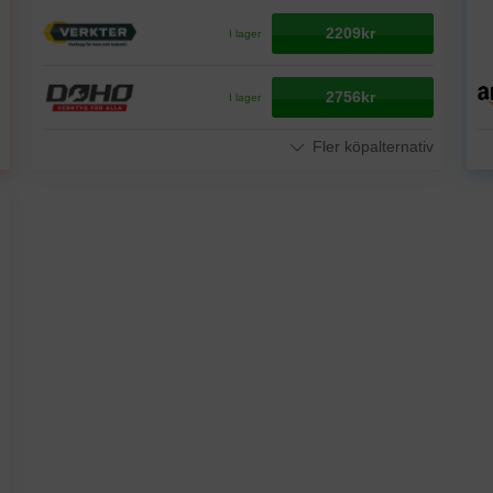
2209kr
I lager
2756kr
I lager
Fler köpalternativ