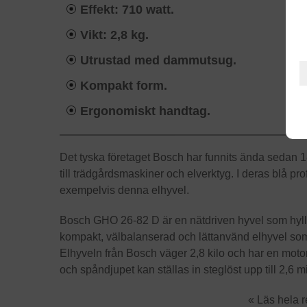
Effekt: 710 watt.
Vikt: 2,8 kg.
Utrustad med dammutsug.
Kompakt form.
Ergonomiskt handtag.
Det tyska företaget Bosch har funnits ända sedan 18
till trädgårdsmaskiner och elverktyg. I deras blå pr
exempelvis denna elhyvel.
Bosch GHO 26-82 D är en nätdriven hyvel som hyll
kompakt, välbalanserad och lättanvänd elhyvel som 
Elhyveln från Bosch väger 2,8 kilo och har en moto
och spåndjupet kan ställas in steglöst upp till 2,6 mi
« Läs hela 