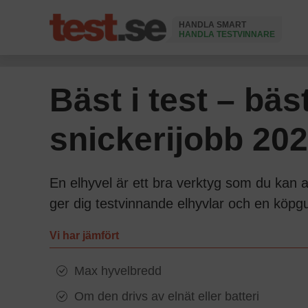
HANDLA SMART
HANDLA TESTVINNARE
Ändrad 16 Juni 2026
Bäst i test – bäs
snickerijobb 20
En elhyvel är ett bra verktyg som du kan a
ger dig testvinnande elhyvlar och en köpgui
Vi har jämfört
Max hyvelbredd
Om den drivs av elnät eller batteri