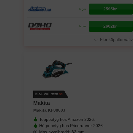
2595kr
I lager
2602kr
I lager
Fler köpalternativ
BRA VAL
Makita
Makita KP0800J
Toppbetyg hos Amazon 2026.
Höga betyg hos Pricerunner 2026.
Max hyvelbredd: 82 mm.