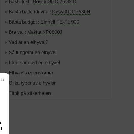
Bäst i test :
Bosch GHO 26-82 D
Bästa batteridrivna :
Dewalt DCP580N
Bästa budget :
Einhell TE-PL 900
Bra val :
Makita KP0800J
Vad är en elhyvel?
Så fungerar en elhyvel
Fördelar med en elhyvel
Elhyvels egenskaper
×
Olika typer av elhyvlar
Tänk på säkerheten
å
ll