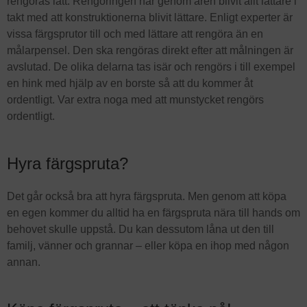
rengöras lätt. Rengöringen har genom åren blivit allt lättare i
takt med att konstruktionerna blivit lättare. Enligt experter är
vissa färgsprutor till och med lättare att rengöra än en
målarpensel. Den ska rengöras direkt efter att målningen är
avslutad. De olika delarna tas isär och rengörs i till exempel
en hink med hjälp av en borste så att du kommer åt
ordentligt. Var extra noga med att munstycket rengörs
ordentligt.
Hyra färgspruta?
Det går också bra att hyra färgspruta. Men genom att köpa
en egen kommer du alltid ha en färgspruta nära till hands om
behovet skulle uppstå. Du kan dessutom låna ut den till
familj, vänner och grannar – eller köpa en ihop med någon
annan.