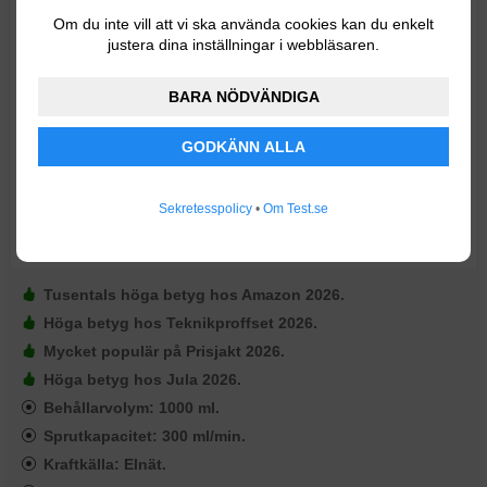
Bosch PFS 3000-2
Om du inte vill att vi ska använda cookies kan du enkelt
justera dina inställningar i webbläsaren.
BARA NÖDVÄNDIGA
GODKÄNN ALLA
Sekretesspolicy
•
Om Test.se
Tusentals höga betyg hos Amazon 2026.
Höga betyg hos Teknikproffset 2026.
Mycket populär på Prisjakt 2026.
Höga betyg hos Jula 2026.
Behållarvolym: 1000 ml.
Sprutkapacitet: 300 ml/min.
Kraftkälla: Elnät.