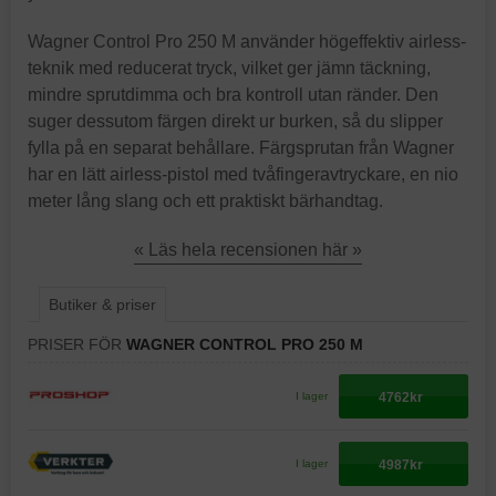
Wagner Control Pro 250 M använder högeffektiv airless-
teknik med reducerat tryck, vilket ger jämn täckning,
mindre sprutdimma och bra kontroll utan ränder. Den
suger dessutom färgen direkt ur burken, så du slipper
fylla på en separat behållare. Färgsprutan från Wagner
har en lätt airless-pistol med tvåfingeravtryckare, en nio
meter lång slang och ett praktiskt bärhandtag.
« Läs hela recensionen här »
Butiker & priser
PRISER FÖR
WAGNER CONTROL PRO 250 M
4762kr
I lager
4987kr
I lager