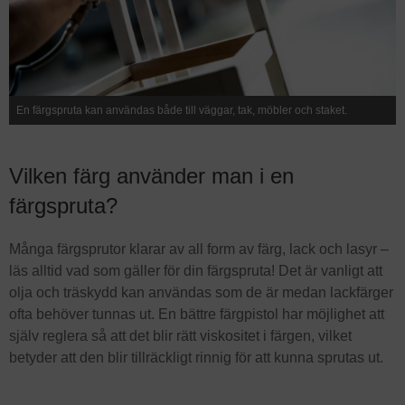
En färgspruta kan användas både till väggar, tak, möbler och staket.
Vilken färg använder man i en
färgspruta?
Många färgsprutor klarar av all form av färg, lack och lasyr –
läs alltid vad som gäller för din färgspruta! Det är vanligt att
olja och träskydd kan användas som de är medan lackfärger
ofta behöver tunnas ut. En bättre färgpistol har möjlighet att
själv reglera så att det blir rätt viskositet i färgen, vilket
betyder att den blir tillräckligt rinnig för att kunna sprutas ut.