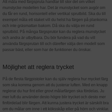
Att måla med färgspruta handlar till stor del om vilket
munstycke modellen har. Det är munstycket som avgör om
du får en rund, horisontell eller vertikal sprutbild. Ska du till
exempel måla ett staket vill du helst ha färgen på plankorna
och inte gräsmattan bakom. Då ska du välja en rund
sprutbild. På många färgsprutor kan du reglera munstycket
och andra är utbytbara. Du bör fundera på vad du vill
använda färgsprutan till och därefter välja den modell som
passar bäst, eller som har de funktioner du önskar.
Möjlighet att reglera trycket
På de flesta färgpistoler kan du själv reglera hur mycket färg
som ska komma genom att du justerar luften. Med en knapp
reglerar du hur fint eller grovt målarfärgen ska fördelas. Ju
mer luft du använder desto högre blir trycket och desto mer
finfördelad blir färgen. Att kunna justera trycket är särskilt bra
om du målar om inne i ett köksskåp eller på hörn och vinklar.