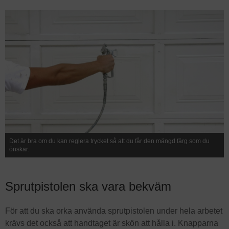
Det är bra om du kan reglera trycket så att du får den mängd färg som du
önskar.
Sprutpistolen ska vara bekväm
För att du ska orka använda sprutpistolen under hela arbetet
krävs det också att handtaget är skön att hålla i. Knapparna