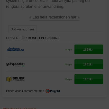
systemet går det också snabbt att fylla på färg och
rengöra sprutan efter användning.
« Läs hela recensionen här »
Butiker & priser
PRISER FÖR
BOSCH PFS 3000-2
1669kr
I lager
1861kr
I lager
1861kr
I lager
Priser visas i samarbete med