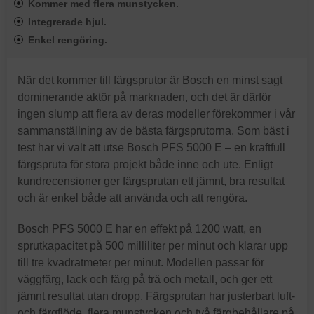
Kommer med flera munstycken.
Integrerade hjul.
Enkel rengöring.
När det kommer till färgsprutor är Bosch en minst sagt
dominerande aktör på marknaden, och det är därför
ingen slump att flera av deras modeller förekommer i vår
sammanställning av de bästa färgsprutorna. Som bäst i
test har vi valt att utse Bosch PFS 5000 E – en kraftfull
färgspruta för stora projekt både inne och ute. Enligt
kundrecensioner ger färgsprutan ett jämnt, bra resultat
och är enkel både att använda och att rengöra.
Bosch PFS 5000 E har en effekt på 1200 watt, en
sprutkapacitet på 500 milliliter per minut och klarar upp
till tre kvadratmeter per minut. Modellen passar för
väggfärg, lack och färg på trä och metall, och ger ett
jämnt resultat utan dropp. Färgsprutan har justerbart luft-
och färgflöde, flera munstycken och två färgbehållare på