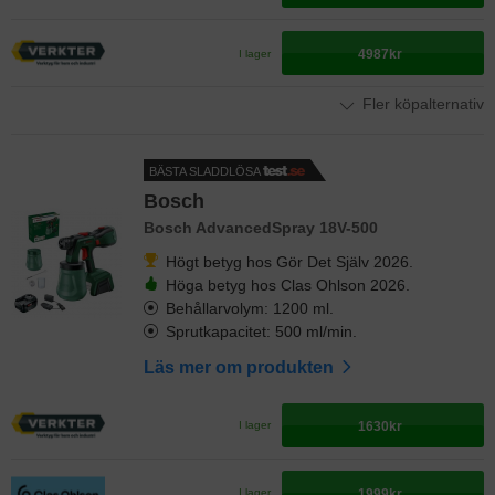
4987kr
I lager
Fler köpalternativ
BÄSTA SLADDLÖSA
Bosch
Bosch AdvancedSpray 18V-500
Högt betyg hos Gör Det Själv 2026.
Höga betyg hos Clas Ohlson 2026.
Behållarvolym: 1200 ml.
Sprutkapacitet: 500 ml/min.
Läs mer om produkten
1630kr
I lager
1999kr
I lager