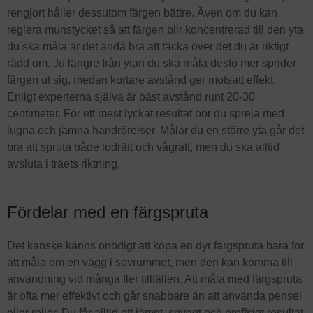
rengjort håller dessutom färgen bättre. Även om du kan
reglera munstycket så att färgen blir koncentrerad till den yta
du ska måla är det ändå bra att täcka över det du är riktigt
rädd om. Ju längre från ytan du ska måla desto mer sprider
färgen ut sig, medan kortare avstånd ger motsatt effekt.
Enligt experterna själva är bäst avstånd runt 20-30
centimeter. För ett mest lyckat resultat bör du spreja med
lugna och jämna handrörelser. Målar du en större yta går det
bra att spruta både lodrätt och vågrätt, men du ska alltid
avsluta i träets riktning.
Fördelar med en färgspruta
Det kanske känns onödigt att köpa en dyr färgspruta bara för
att måla om en vägg i sovrummet, men den kan komma till
användning vid många fler tillfällen. Att måla med färgspruta
är ofta mer effektivt och går snabbare än att använda pensel
eller roller. Du får alltid ett jämnt, snyggt och proffsigt resultat