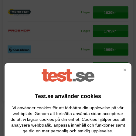
1630kr
I lager
1705kr
I lager
1999kr
I lager
2156kr
I lager
×
Visa fler köpalternativ
Priser visas i samarbete med
Test.se använder cookies
Vi använder cookies för att förbättra din upplevelse på vår
webbplats. Genom att fortsätta använda sidan accepterar
BRA VAL
du att vi lagrar cookies på din enhet. Cookies hjälper oss att
analysera webbtrafik, anpassa innehåll och funktioner samt
Bosch
ge dig en mer personlig och smidig upplevelse.