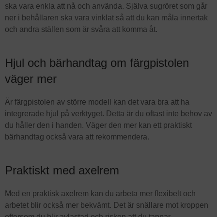
ska vara enkla att nå och använda. Själva sugröret som går
ner i behållaren ska vara vinklat så att du kan måla innertak
och andra ställen som är svåra att komma åt.
Hjul och bärhandtag om färgpistolen
väger mer
Är färgpistolen av större modell kan det vara bra att ha
integrerade hjul på verktyget. Detta är du oftast inte behov av
du håller den i handen. Väger den mer kan ett praktiskt
bärhandtag också vara att rekommendera.
Praktiskt med axelrem
Med en praktisk axelrem kan du arbeta mer flexibelt och
arbetet blir också mer bekvämt. Det är snällare mot kroppen
eftersom du blir avlastad och risken att du tappar