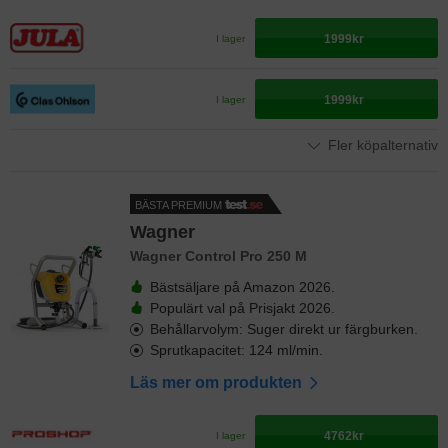
1999kr
I lager
1999kr
I lager
Fler köpalternativ
BÄSTA PREMIUM
Wagner
Wagner Control Pro 250 M
Bästsäljare på Amazon 2026.
Populärt val på Prisjakt 2026.
Behållarvolym: Suger direkt ur färgburken.
Sprutkapacitet: 124 ml/min.
Läs mer om produkten
4762kr
I lager