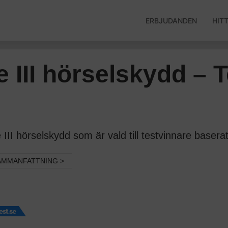
ERBJUDANDEN
HIT
 III hörselskydd – 
I hörselskydd som är vald till testvinnare baserat 
AMMANFATTNING >