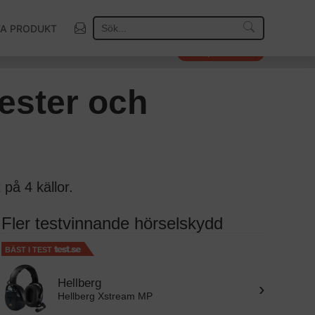
TA PRODUKT
Så väljer vi vinnare
Tester och
på 4 källor.
Fler testvinnande hörselskydd
BÄST I TEST
Hellberg
›
Hellberg Xstream MP