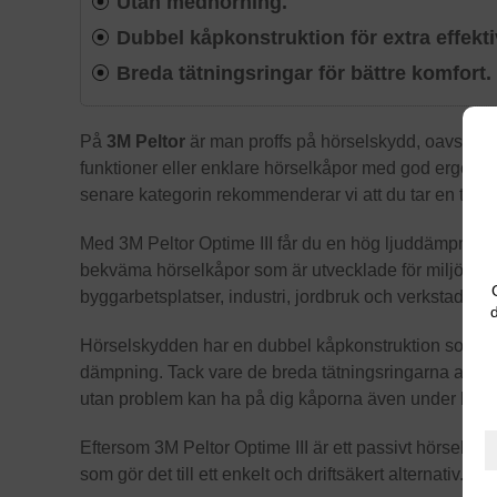
Utan medhörning.
Dubbel kåpkonstruktion för extra effekt
Breda tätningsringar för bättre komfort.
På
3M Peltor
är man proffs på hörselskydd, oavsett 
funktioner eller enklare hörselkåpor med god ergonomi
senare kategorin rekommenderar vi att du tar en titt 
Med 3M Peltor Optime III får du en hög ljuddämpning til
bekväma hörselkåpor som är utvecklade för miljöer me
byggarbetsplatser, industri, jordbruk och verkstadsmil
d
Hörselskydden har en dubbel kåpkonstruktion som både
dämpning. Tack vare de breda tätningsringarna av sku
utan problem kan ha på dig kåporna även under längr
Eftersom 3M Peltor Optime III är ett passivt hörselsk
som gör det till ett enkelt och driftsäkert alternativ.