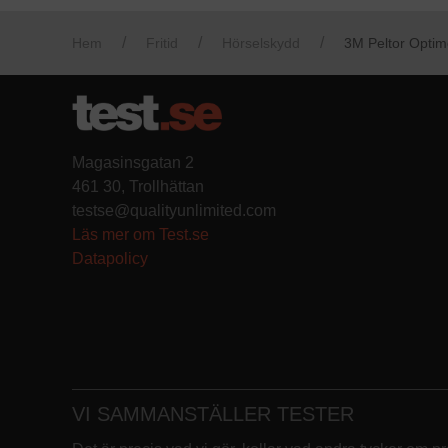
Hem
Fritid
Hörselskydd
3M Peltor Optime
Magasinsgatan 2
461 30, Trollhättan
testse@qualityunlimited.com
Läs mer om Test.se
Datapolicy
VI SAMMANSTÄLLER TESTER