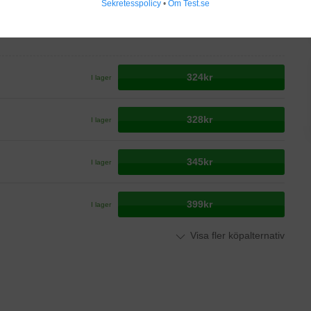
Sekretesspolicy
•
Om Test.se
324kr
I lager
328kr
I lager
345kr
I lager
399kr
I lager
Visa fler köpalternativ