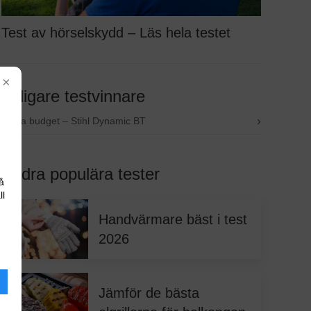
Test av hörselskydd – Läs hela testet
×
Tidigare testvinnare
›
Bästa budget – Stihl Dynamic BT
Andra populära tester
å
ll
Handvärmare bäst i test
2026
Jämför de bästa