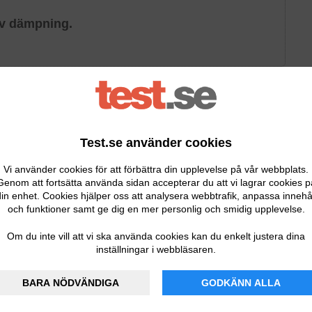
iv dämpning.
om du vill ha ett par avancerade hörselskydd med smarta
. För dig som är ute efter ett par hörselskydd i den
på
3M Peltor Optime III
.
Test.se använder cookies
l ett förhållandevis lågt pris. Detta är robusta och
Vi använder cookies för att förbättra din upplevelse på vår webbplats.
d mycket höga bullernivåer, till exempel
Genom att fortsätta använda sidan accepterar du att vi lagrar cookies p
jöer.
in enhet. Cookies hjälper oss att analysera webbtrafik, anpassa innehå
och funktioner samt ge dig en mer personlig och smidig upplevelse.
 hjälper till att minska resonans och ger effektiv
m får du en bra och bekväm passform, vilket gör att du
Om du inte vill att vi ska använda cookies kan du enkelt justera dina
inställningar i webbläsaren.
e stunder.
ydd behöver det varken laddas eller kopplas upp – något
BARA NÖDVÄNDIGA
GODKÄNN ALLA