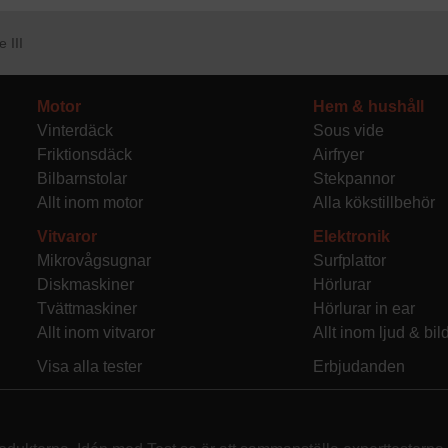
 III
Motor
Hem & hushåll
Vinterdäck
Sous vide
Friktionsdäck
Airfryer
Bilbarnstolar
Stekpannor
Allt inom motor
Alla kökstillbehör
Vitvaror
Elektronik
Mikrovågsugnar
Surfplattor
Diskmaskiner
Hörlurar
Tvättmaskiner
Hörlurar in ear
Allt inom vitvaror
Allt inom ljud & bil
Visa alla tester
Erbjudanden