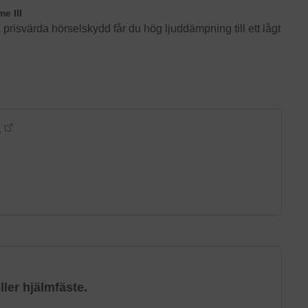
e III
risvärda hörselskydd får du hög ljuddämpning till ett lågt
.
ler hjälmfäste.