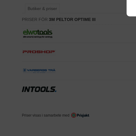
Butiker & priser
PRISER FÖR
3M PELTOR OPTIME III
Priser visas i samarbete med