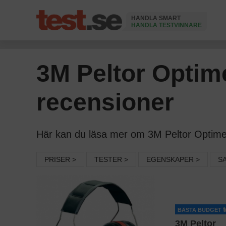
HANDLA SMART
HANDLA TESTVINNARE
Ändrad 2 Juni 2026
3M Peltor Optime
recensioner
Här kan du läsa mer om 3M Peltor Optime II
PRISER >
TESTER >
EGENSKAPER >
S
BÄSTA BUDGET
3M Peltor