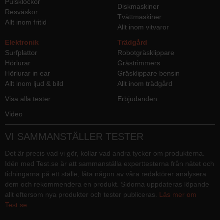
Pulsklockor
Diskmaskiner
Resväskor
Tvättmaskiner
Allt inom fritid
Allt inom vitvaror
Elektronik
Trädgård
Surfplattor
Robotgräsklippare
Hörlurar
Grästrimmers
Hörlurar in ear
Gräsklippare bensin
Allt inom ljud & bild
Allt inom trädgård
Visa alla tester
Erbjudanden
Video
VI SAMMANSTÄLLER TESTER
Det är precis vad vi gör, kollar vad andra tycker om produkterna.
Idén med Test.se är att sammanställa experttesterna från nätet och
tidningarna på ett ställe, låta någon av våra redaktörer analysera
dem och rekommendera en produkt. Sidorna uppdateras löpande
allt eftersom nya produkter och tester publiceras.
Läs mer om
Test.se