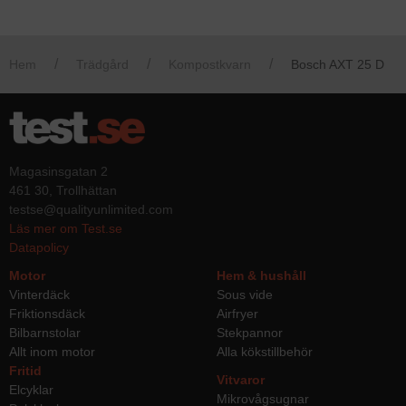
Hem
Trädgård
Kompostkvarn
Bosch AXT 25 D
Magasinsgatan 2
461 30, Trollhättan
testse@qualityunlimited.com
Läs mer om Test.se
Datapolicy
Motor
Hem & hushåll
Vinterdäck
Sous vide
Friktionsdäck
Airfryer
Bilbarnstolar
Stekpannor
Allt inom motor
Alla kökstillbehör
Fritid
Vitvaror
Elcyklar
Mikrovågsugnar