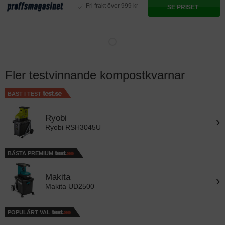
Fri frakt över 999 kr
SE PRISET
Fler testvinnande kompostkvarnar
BÄST I TEST
Ryobi
›
Ryobi RSH3045U
BÄSTA PREMIUM
Makita
›
Makita UD2500
POPULÄRT VAL