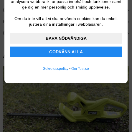
analysera webbtrafik, anpassa innehåll och funktioner samt
ge dig en mer personlig och smidig upplevelse.
›
Bästa hopfällbara – Stihl GHE 140
Om du inte vill att vi ska använda cookies kan du enkelt
›
Bästa budget – Einhell Kompostkvarn GH-KS 2440
justera dina inställningar i webbläsaren.
›
Bästa premium – Bosch AXT 25 TC
BARA NÖDVÄNDIGA
GODKÄNN ALLA
Andra populära tester
Sekretesspolicy
•
Om Test.se