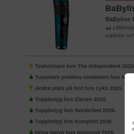
BaByli
BaByliss
Lättanvän
experter o
Testvinnare hos The Independent 2026
Tusentals positiva omdömen hos Ama
Andra plats på test hos Lyko 2025.
Toppbetyg hos Eleven 2026.
Toppbetyg hos Nordicfeel 2026.
Toppbetyg hos Komplett 2026.
d
Höga betyg hos Netonnet 2026.