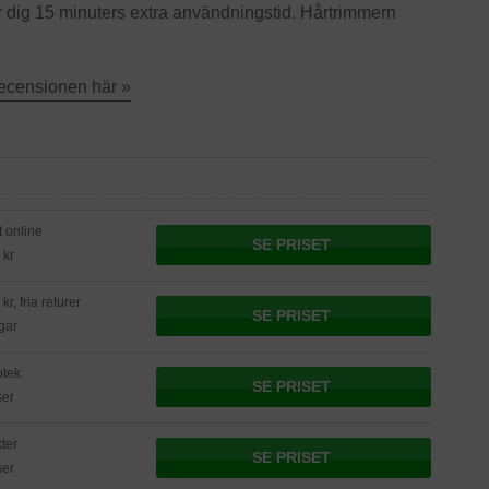
dig 15 minuters extra användningstid. Hårtrimmern
recensionen här »
t online
SE PRISET
 kr
kr, fria returer
SE PRISET
gar
otek
SE PRISET
ser
ter
SE PRISET
ser