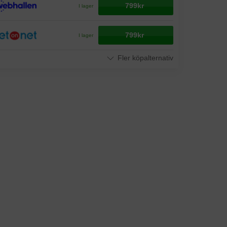
799kr
I lager
799kr
I lager
Fler köpalternativ