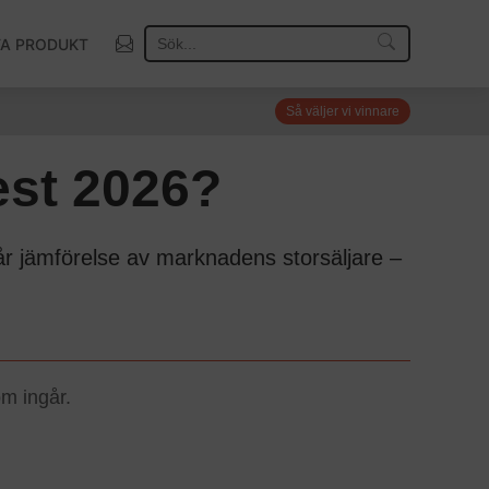
TA PRODUKT
Så väljer vi vinnare
est 2026?
år jämförelse av marknadens storsäljare –
m ingår.