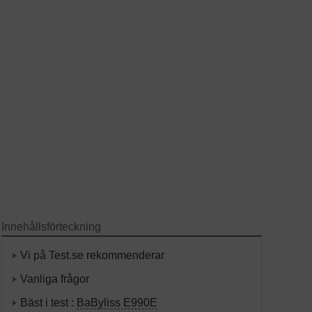
Innehållsförteckning
Vi på Test.se rekommenderar
Vanliga frågor
Bäst i test :
BaByliss E990E