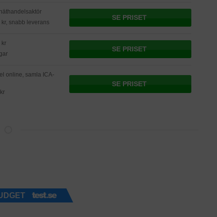
 näthandelsaktör
SE PRISET
0 kr, snabb leverans
 kr
SE PRISET
gar
l online, samla ICA-
SE PRISET
 kr
UDGET