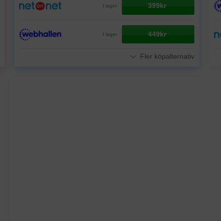
399kr
I lager
449kr
I lager
Fler köpalternativ