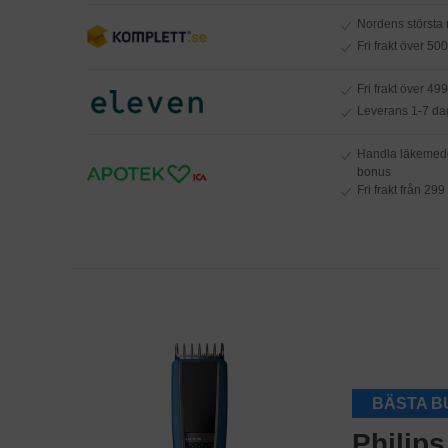
Nordens största
Fri frakt över 50
Fri frakt över 499
Leverans 1-7 da
Handla läkemede
bonus
Fri frakt från 299
BÄSTA B
Philips