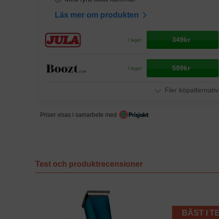
Läs mer om produkten
349kr
I lager
599kr
I lager
Fler köpalternativ
Priser visas i samarbete med
Test och produktrecensioner
BÄST I T