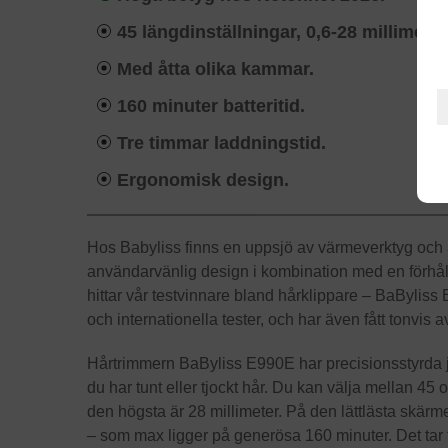
45 längdinställningar, 0,6-28 millimeter
Med åtta olika kammar.
160 minuter batteritid.
Tre timmar laddningstid.
Ergonomisk design.
Hos Babyliss finns en uppsjö av värmeverktyg och 
användarvänlig design i kombination med en förhåll
hittar vår testvinnare bland hårklippare – BaBylis
och internationella tester, och har även fått tonvis 
Hårtrimmern BaByliss E990E har precisionsstyrda 
du har tunt eller tjockt hår. Du kan välja mellan 45 
den högsta är 28 millimeter. På den lättlästa skärm
– som max ligger på generösa 160 minuter. Det tar 