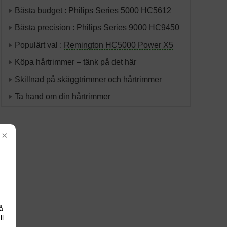
Bästa budget :
Philips Series 5000 HC5612
Bästa precision :
Philips Series 9000 HC9450
Populärt val :
Remington HC5000 Power X5
Köpa hårtrimmer – tänk på det här
Skillnad på skäggtrimmer och hårtrimmer
Ta hand om din hårtrimmer
×
å
ll