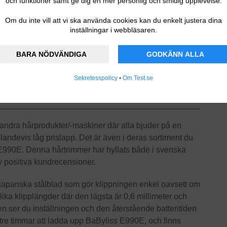
och funktioner samt ge dig en mer personlig och smidig upplevelse.
.
Om du inte vill att vi ska använda cookies kan du enkelt justera dina
inställningar i webbläsaren.
BARA NÖDVÄNDIGA
GODKÄNN ALLA
Sekretesspolicy
•
Om Test.se
andra hårprodukter/-maskiner där alla bjuder på en
andevis låg prislapp. Det är även i deras sortiment du
s E990E. Denna hårtrimmer har hyllats både i svenska
av positiva kundrecensioner.
japanska stålblad som gör klippningen enkel oavsett om
olika klipplängder där den lägsta är 0,6 millimeter och
en ser du inställningen och den återstående batteritiden
tre timmar att ladda upp BaByliss E990E, och finns