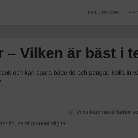
ERBJUDANDEN
HIT
– Vilken är bäst i t
esök och kan spara både tid och pengar. Kolla in v
?
Vilka kammar/tillbehör so
ritid, samt manuell/digital