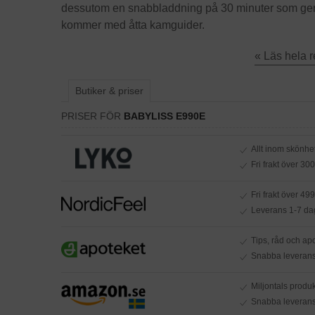
dessutom en snabbladdning på 30 minuter som ger 
kommer med åtta kamguider.
« Läs hela 
Butiker & priser
PRISER FÖR
BABYLISS E990E
Allt inom skönhe
Fri frakt över 300
Fri frakt över 499 
Leverans 1-7 da
Tips, råd och ap
Snabba leveran
Miljontals produk
Snabba leveran