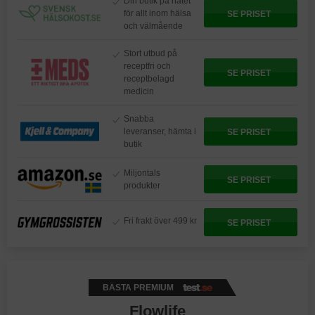
Din butik på nätet
för allt inom hälsa
SE PRISET
och välmående
Stort utbud på
receptfri och
SE PRISET
receptbelagd
medicin
Snabba
leveranser, hämta i
SE PRISET
butik
Miljontals
SE PRISET
produkter
Fri frakt över 499 kr
SE PRISET
BÄSTA PREMIUM
Flowlife