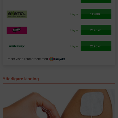
1190kr
I lager
2190kr
I lager
2190kr
I lager
Priser visas i samarbete med
Ytterligare läsning