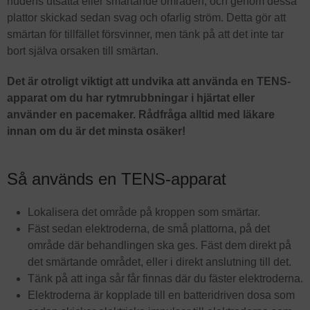
hudens utsatta eller smärtande områden, och genom dessa
plattor skickad sedan svag och ofarlig ström. Detta gör att
smärtan för tillfället försvinner, men tänk på att det inte tar
bort själva orsaken till smärtan.
Det är otroligt viktigt att undvika att använda en TENS-
apparat om du har rytmrubbningar i hjärtat eller
använder en pacemaker. Rådfråga alltid med läkare
innan om du är det minsta osäker!
Så används en TENS-apparat
Lokalisera det område på kroppen som smärtar.
Fäst sedan elektroderna, de små plattorna, på det
område där behandlingen ska ges. Fäst dem direkt på
det smärtande området, eller i direkt anslutning till det.
Tänk på att inga sår får finnas där du fäster elektroderna.
Elektroderna är kopplade till en batteridriven dosa som