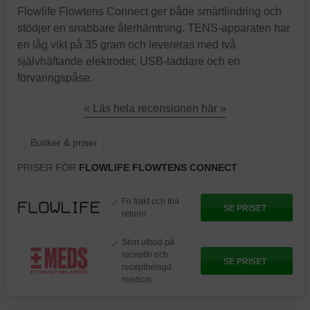
Flowlife Flowtens Connect ger både smärtlindring och
stödjer en snabbare återhämtning. TENS-apparaten har
en låg vikt på 35 gram och levereras med två
självhäftande elektroder, USB-laddare och en
förvaringspåse.
« Läs hela recensionen här »
Butiker & priser
PRISER FÖR
FLOWLIFE FLOWTENS CONNECT
Fri frakt och fria
SE PRISET
returer
Stort utbud på
receptfri och
SE PRISET
receptbelagd
medicin