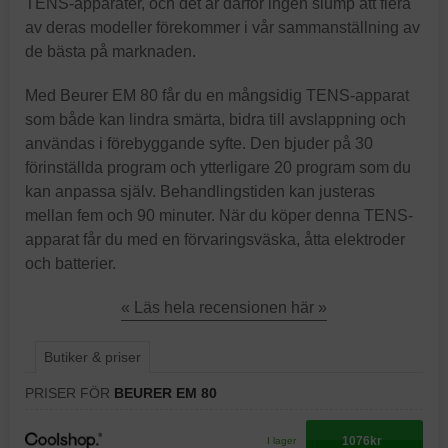
TENS-apparater, och det är därför ingen slump att flera
av deras modeller förekommer i vår sammanställning av
de bästa på marknaden.
Med Beurer EM 80 får du en mångsidig TENS-apparat
som både kan lindra smärta, bidra till avslappning och
användas i förebyggande syfte. Den bjuder på 30
förinställda program och ytterligare 20 program som du
kan anpassa själv. Behandlingstiden kan justeras
mellan fem och 90 minuter. När du köper denna TENS-
apparat får du med en förvaringsväska, åtta elektroder
och batterier.
« Läs hela recensionen här »
Butiker & priser
PRISER FÖR
BEURER EM 80
1076kr
I lager