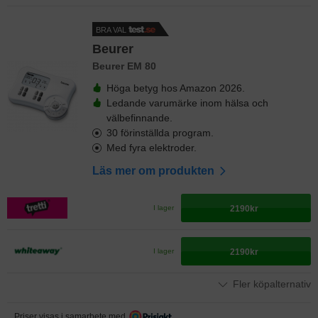
BRA VAL
Beurer
Beurer EM 80
Höga betyg hos Amazon 2026.
Ledande varumärke inom hälsa och
välbefinnande.
30 förinställda program.
Med fyra elektroder.
Läs mer om produkten
2190kr
I lager
2190kr
I lager
Fler köpalternativ
Priser visas i samarbete med