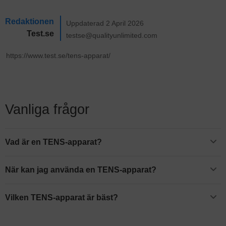
Redaktionen
Uppdaterad 2 April 2026
Test.se
testse@qualityunlimited.com
Vanliga frågor
Vad är en TENS-apparat?
En TENS-apparat är en slags behandlingsutrustning som har ett
antal elektroder som du fäster på kroppen. Elektroderna skickar ut
När kan jag använda en TENS-apparat?
svaga och ofarliga elektriska impulser som verkar smärtlindrande
En TENS-apparat kan med fördel användas exempelvis vid
och avslappnande.
muskelvärk, exempelvis i rygg, nacke eller axlar. Det är också en
Vilken TENS-apparat är bäst?
smärtlindringsmetod som kan vara effektiv vid till exempel
Vi har valt att utse
Beurer EM 49
till den TENS-apparat som är bäst
foglossning eller mensvärk.
i test. Det är en populär produkt som har fått mycket goda