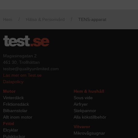
kundomdömen.
Hem
Hälsa & Personvård
TENS-apparat
Magasinsgatan 2
461 30, Trollhättan
testse@qualityunlimited.com
Läs mer om Test.se
Datapolicy
Motor
Hem & hushåll
Vinterdäck
Sous vide
Friktionsdäck
Airfryer
Bilbarnstolar
Stekpannor
Allt inom motor
Alla kökstillbehör
Fritid
Vitvaror
Elcyklar
Mikrovågsugnar
Pulsklockor