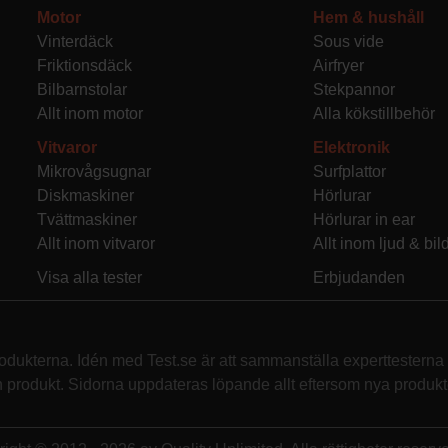
Motor
Hem & hushåll
Vinterdäck
Sous vide
Friktionsdäck
Airfryer
Bilbarnstolar
Stekpannor
Allt inom motor
Alla kökstillbehör
Vitvaror
Elektronik
Mikrovågsugnar
Surfplattor
Diskmaskiner
Hörlurar
Tvättmaskiner
Hörlurar in ear
Allt inom vitvaror
Allt inom ljud & bil
Visa alla tester
Erbjudanden
rodukterna. Idén med Test.se är att sammanställa experttesterna f
rodukt. Sidorna uppdateras löpande allt eftersom nya produkte