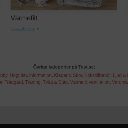
Värmefilt
Läs artikeln
Övriga kategorier på Test.se:
bby
,
Högtider
,
Information
,
Kläder & Skor
,
Kökstillbehör
,
Ljud & 
er
,
Trädgård
,
Träning
,
Tvätt & Städ
,
Värme & ventilation
,
Varumä