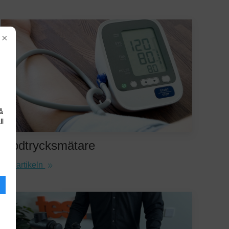
×
å
ll
Blodtrycksmätare
Läs artikeln