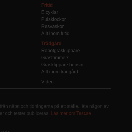
Fritid
Elcyklar
Pulsklockor
Resväskor
Allt inom fritid
Trädgård
Robotgräsklippare
Grästrimmers
Gräsklippare bensin
d
Allt inom trädgård
Video
rån nätet och tidningarna på ett ställe, låta någon av
r och tester publiceras.
Läs mer om Test.se