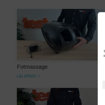
d
Fotmassage
Läs artikeln