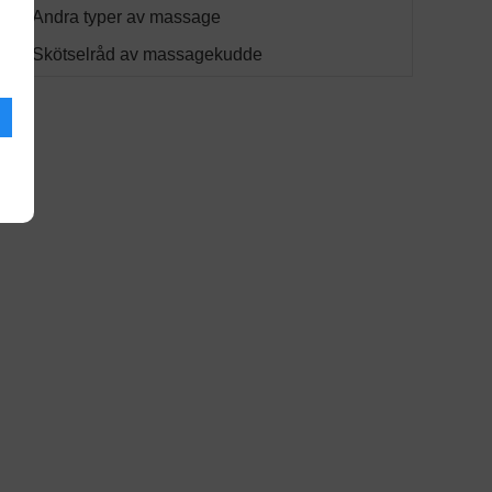
Andra typer av massage
Skötselråd av massagekudde