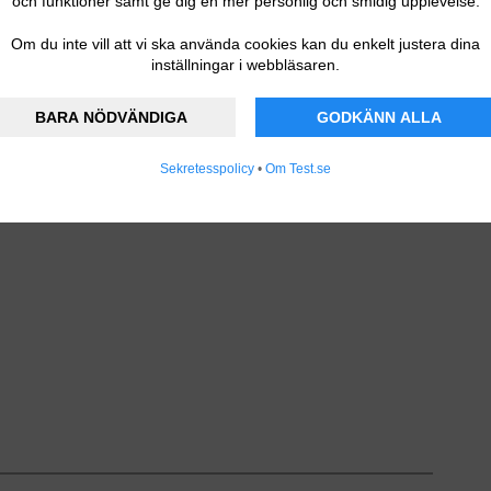
och funktioner samt ge dig en mer personlig och smidig upplevelse.
Om du inte vill att vi ska använda cookies kan du enkelt justera dina
inställningar i webbläsaren.
s.
BARA NÖDVÄNDIGA
GODKÄNN ALLA
Sekretesspolicy
•
Om Test.se