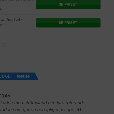
SE PRISET
nt
r, hämta i butik
SE PRISET
 kr
UDGET
G145
udde med strömsladd och fyra roterande
uden som ger en behaglig massage.