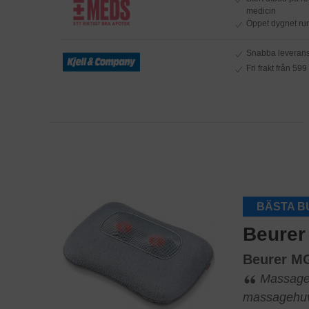
medicin
Öppet dygnet ru
Snabba leveranse
Fri frakt från 599
BÄSTA B
Beurer
Beurer M
Massagek
massagehuv