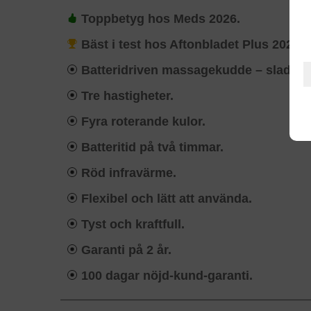
Toppbetyg hos Meds 2026.
Bäst i test hos Aftonbladet Plus 2024.
Batteridriven massagekudde – sladdlö
Tre hastigheter.
Fyra roterande kulor.
Batteritid på två timmar.
Röd infravärme.
Flexibel och lätt att använda.
Tyst och kraftfull.
Garanti på 2 år.
100 dagar nöjd-kund-garanti.