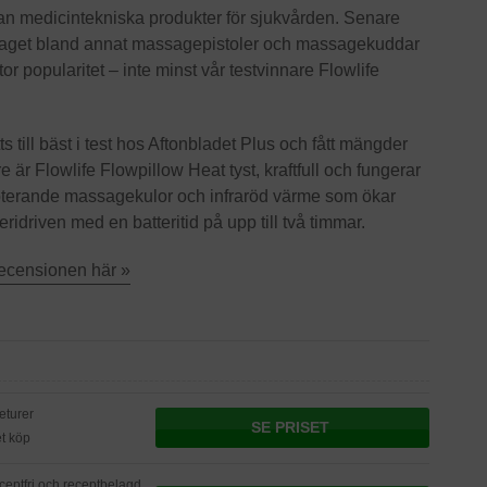
jan medicintekniska produkter för sjukvården. Senare
retaget bland annat massagepistoler och massagekuddar
or popularitet – inte minst vår testvinnare Flowlife
ill bäst i test hos Aftonbladet Plus och fått mängder
är Flowlife Flowpillow Heat tyst, kraftfull och fungerar
 roterande massagekulor och infraröd värme som ökar
ridriven med en batteritid på upp till två timmar.
recensionen här »
returer
SE PRISET
t köp
eceptfri och receptbelagd