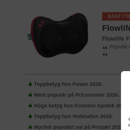
BÄST I T
Flowlif
Flowlife 
Populär 
Toppbetyg hos Power 2026.
Mest populär på Pricerunner 2026.
Höga betyg hos Kronans Apotek 2026.
Toppbetyg hos Webhallen 2026.
d
Mycket populärt val på Prisjakt 2026.