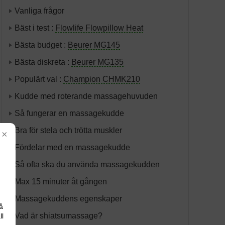
Vanliga frågor
Bäst i test :
Flowlife Flowpillow Heat
Bästa budget :
Beurer MG145
Bästa diskreta :
Beurer MG135
Populärt val :
Champion CHMK210
Kudde med roterande massagehuvuden
Så fungerar en massagekudde
Bra för stela och trötta muskler
×
Fördelar med en massagekudde
Så ofta ska du använda massagekudden
Max 15 minuter åt gången
Massagekuddens egenskaper
å
Vad är shiatsumassage?
ll