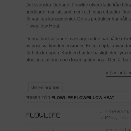
Det svenska företaget Flowlife utvecklade från bör
breddade man sitt sortiment och idag erbjuder fö
för vanliga konsumenter. Deras produkter har nått st
Flowpillow Heat.
Denna bästsäljande massagekudde har både utsetts t
av positiva kundrecensioner. Enligt nöjda användare 
för hela kroppen. Kudden har tre hastigheter, fyra
blodcirkulationen och löser spänningar. Den är batte
« Läs hela 
Butiker & priser
PRISER FÖR
FLOWLIFE FLOWPILLOW HEAT
Fri frakt och fria 
100 dagars öppe
Stort utbud på r