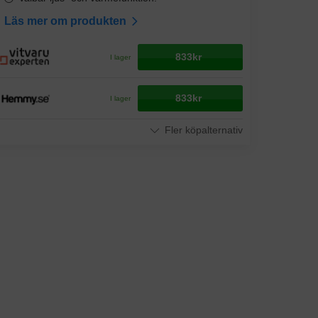
Läs mer om produkten
833kr
I lager
833kr
I lager
Fler köpalternativ