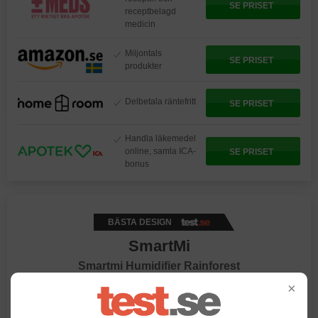
SE PRISET
receptbelagd
medicin
Miljontals
SE PRISET
produkter
Delbetala räntefritt
SE PRISET
Handla läkemedel
online, samla ICA-
SE PRISET
bonus
BÄSTA DESIGN
SmartMi
Smartmi Humidifier Rainforest
×