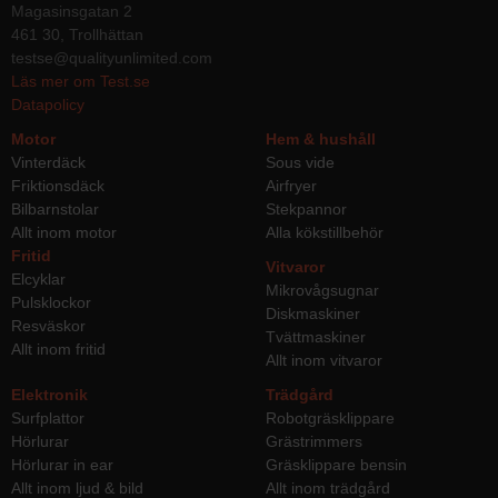
Magasinsgatan 2
461 30, Trollhättan
testse@qualityunlimited.com
Läs mer om Test.se
Datapolicy
Motor
Hem & hushåll
Vinterdäck
Sous vide
Friktionsdäck
Airfryer
Bilbarnstolar
Stekpannor
Allt inom motor
Alla kökstillbehör
Fritid
Vitvaror
Elcyklar
Mikrovågsugnar
Pulsklockor
Diskmaskiner
Resväskor
Tvättmaskiner
Allt inom fritid
Allt inom vitvaror
Elektronik
Trädgård
Surfplattor
Robotgräsklippare
Hörlurar
Grästrimmers
Hörlurar in ear
Gräsklippare bensin
Allt inom ljud & bild
Allt inom trädgård