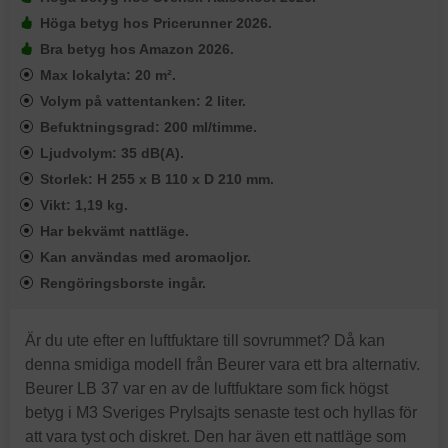
Höga betyg hos Pricerunner 2026.
Bra betyg hos Amazon 2026.
Max lokalyta: 20 m².
Volym på vattentanken: 2 liter.
Befuktningsgrad: 200 ml/timme.
Ljudvolym: 35 dB(A).
Storlek: H 255 x B 110 x D 210 mm.
Vikt: 1,19 kg.
Har bekvämt nattläge.
Kan användas med aromaoljor.
Rengöringsborste ingår.
Är du ute efter en luftfuktare till sovrummet? Då kan
denna smidiga modell från Beurer vara ett bra alternativ.
Beurer LB 37 var en av de luftfuktare som fick högst
betyg i M3 Sveriges Prylsajts senaste test och hyllas för
att vara tyst och diskret. Den har även ett nattläge som