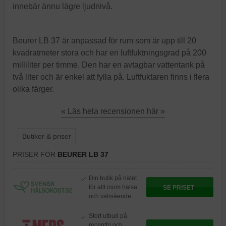
innebär ännu lägre ljudnivå.
Beurer LB 37 är anpassad för rum som är upp till 20
kvadratmeter stora och har en luftfuktningsgrad på 200
milliliter per timme. Den har en avtagbar vattentank på
två liter och är enkel att fylla på. Luftfuktaren finns i flera
olika färger.
« Läs hela recensionen här »
Butiker & priser
PRISER FÖR
BEURER LB 37
Din butik på nätet
för allt inom hälsa
SE PRISET
och välmående
Stort utbud på
receptfri och