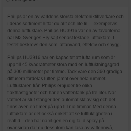
Philips är en av världens största elektroniktillverkare och
i deras sortiment hittar du allt och lite till – exempelvis
denna luftfuktare. Philips HU3916 var en av favoriterna
när M3 Sveriges Prylsajt senast testade luftfuktare. I
testet beskrevs den som lättanvänd, effektiv och snygg.
Philips HU3916 har en kapacitet att lufta rum som är
upp till 45 kvadratmeter stora med en luftfuktningsgrad
på 300 millimeter per timme. Tack vare den 360-gradiga
diffusern fördelas luften jämnt över hela rummet.
Luftfuktaren från Philips erbjuder tre olika
fläkthastigheter och har en vattentank på tre liter. När
vattnet är slut stänger den automatiskt av sig och det
finns även en timer på upp till nio timmar. Med denna
luftfuktare är det också enkelt att se luftfuktigheten i
realtid – den har nämligen en digital display på
ovansidan där du dessutom kan läsa av vattennivå,