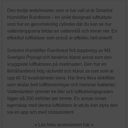
Den tredje testvinnaren som vi har valt ut är Smartmi
Humidifier Rainforest – en unikt designad luftfuktare
som har en genomskinlig cylinder där du kan se hur
vattendropparna bildar en vattenridå och rinner ner. En
effektfull luftfuktare som också är effektiv, helt enkelt!
Smartmi Humidifier Rainforest fick toppbetyg av M3
Sveriges Prylsajt och beskrivs bland annat som den
snyggaste luftfuktaren på marknaden. Den har en
förhållandevis hög räckvidd och klarar av rum som är
upp till 32 kvadratmeter stora. Här finns flera skiktfilter
som skalar bort luftföroreningar och hämmar bakterier.
Vattentanken rymmer tre liter och luftfuktningsgraden
ligger på 200 milliliter per timme. En annan smart
egenskap med denna luftfuktare är att du kan styra den
via en app och med röstassistent.
« Läs hela recensionen här »