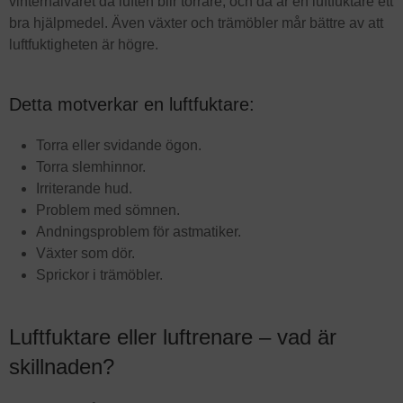
vinterhalvåret då luften blir torrare, och då är en luftfuktare ett
bra hjälpmedel. Även växter och trämöbler mår bättre av att
luftfuktigheten är högre.
Detta motverkar en luftfuktare:
Torra eller svidande ögon.
Torra slemhinnor.
Irriterande hud.
Problem med sömnen.
Andningsproblem för astmatiker.
Växter som dör.
Sprickor i trämöbler.
Luftfuktare eller luftrenare – vad är
skillnaden?