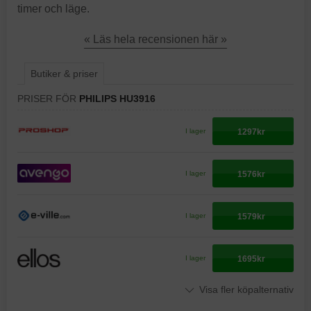
timer och läge.
« Läs hela recensionen här »
Butiker & priser
PRISER FÖR
PHILIPS HU3916
1297kr
I lager
1576kr
I lager
1579kr
I lager
1695kr
I lager
Visa fler köpalternativ