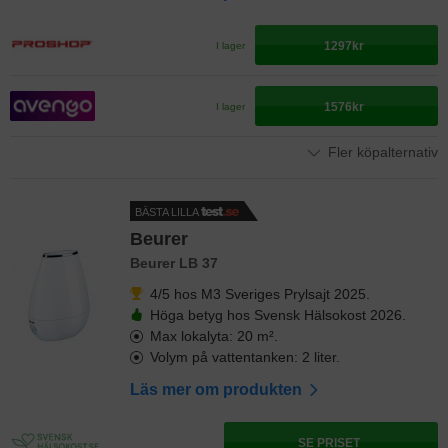
1297kr
I lager
1576kr
I lager
Fler köpalternativ
BÄSTA LILLA
Beurer
Beurer LB 37
4/5 hos M3 Sveriges Prylsajt 2025.
Höga betyg hos Svensk Hälsokost 2026.
Max lokalyta: 20 m².
Volym på vattentanken: 2 liter.
Läs mer om produkten
SE PRISET