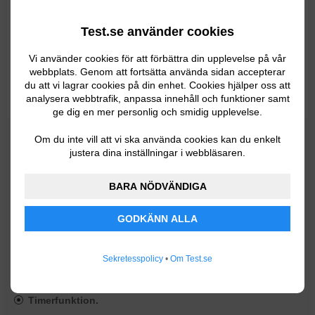
Test.se använder cookies
Vi använder cookies för att förbättra din upplevelse på vår
webbplats. Genom att fortsätta använda sidan accepterar
du att vi lagrar cookies på din enhet. Cookies hjälper oss att
analysera webbtrafik, anpassa innehåll och funktioner samt
ge dig en mer personlig och smidig upplevelse.
4,5/5 hos M3 Sveriges Prylsajt 2025.
Om du inte vill att vi ska använda cookies kan du enkelt
justera dina inställningar i webbläsaren.
Bra betyg hos Netonnet 2026.
Max lokalyta: 32 m².
BARA NÖDVÄNDIGA
Volym på vattentanken: 3 liter.
Befuktningsgrad: 200 ml/timme.
GODKÄNN ALLA
Ljudvolym: 50 dB.
Storlek: 220 x 220 x 422 mm.
Sekretesspolicy
•
Om Test.se
Vikt: 3,3 kg.
Tre hastigheter.
Timerfunktion.