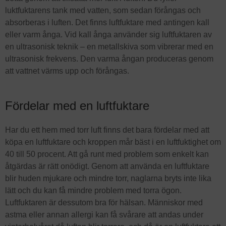
luktfuktarens tank med vatten, som sedan förångas och
absorberas i luften. Det finns luftfuktare med antingen kall
eller varm ånga. Vid kall ånga använder sig luftfuktaren av
en ultrasonisk teknik – en metallskiva som vibrerar med en
ultrasonisk frekvens. Den varma ångan produceras genom
att vattnet värms upp och förångas.
Fördelar med en luftfuktare
Har du ett hem med torr luft finns det bara fördelar med att
köpa en luftfuktare och kroppen mår bäst i en luftfuktighet om
40 till 50 procent. Att gå runt med problem som enkelt kan
åtgärdas är rätt onödigt. Genom att använda en luftfuktare
blir huden mjukare och mindre torr, naglarna bryts inte lika
lätt och du kan få mindre problem med torra ögon.
Luftfuktaren är dessutom bra för hälsan. Människor med
astma eller annan allergi kan få svårare att andas under