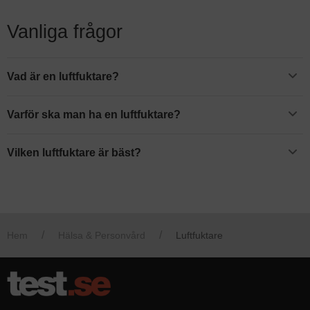
Vanliga frågor
Vad är en luftfuktare?
En luftfuktare är en maskin som gör att ditt hem får en högre
luftfuktighet vilket bidrar till ett bättre inomhusklimat. Du fyller en
Varför ska man ha en luftfuktare?
vattentank med vatten som producerar ånga, som sedan
En luftfuktare gör luften fuktigare och ger ditt hem en högre
absorberas i luften.
luftfuktighet. Luftfuktare kan hindra besvär som uppstår när luften
Vilken luftfuktare är bäst?
inte är tillräckligt fuktig, som till exempel torra ögon, irriterad hy eller
Vi har valt att utse
Philips HU3916
till den luftfuktare som är bäst i
sömnsvårigheter.
test. Det är en luftfuktare för rum upp till 32 kvadratmeter som ger
200 milliliter ånga i timmen. Den har en unik design som också gör
den snygg att ha hemma.
Hem
Hälsa & Personvård
Luftfuktare