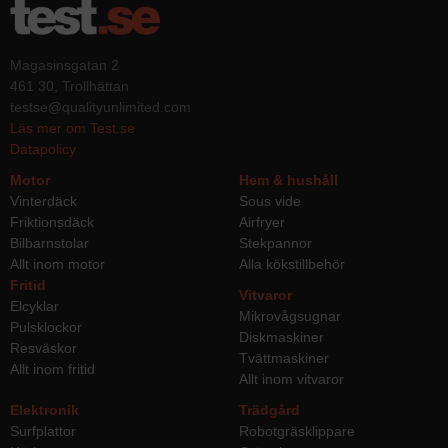
Magasinsgatan 2
461 30, Trollhättan
testse@qualityunlimited.com
Läs mer om Test.se
Datapolicy
Motor
Hem & hushåll
Vinterdäck
Sous vide
Friktionsdäck
Airfryer
Bilbarnstolar
Stekpannor
Allt inom motor
Alla kökstillbehör
Fritid
Vitvaror
Elcyklar
Mikrovågsugnar
Pulsklockor
Diskmaskiner
Resväskor
Tvättmaskiner
Allt inom fritid
Allt inom vitvaror
Elektronik
Trädgård
Surfplattor
Robotgräsklippare