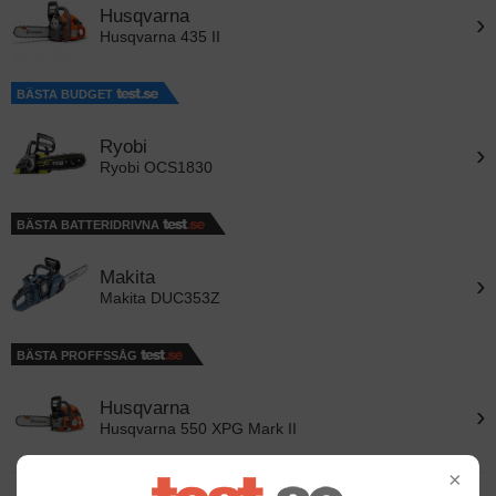
Husqvarna
›
Husqvarna 435 II
BÄSTA BUDGET
Ryobi
›
Ryobi OCS1830
BÄSTA BATTERIDRIVNA
Makita
›
Makita DUC353Z
BÄSTA PROFFSSÅG
Husqvarna
›
Husqvarna 550 XPG Mark II
×