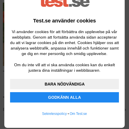
Test.se använder cookies
Vi använder cookies för att förbättra din upplevelse på vår
webbplats. Genom att fortsätta använda sidan accepterar
du att vi lagrar cookies på din enhet. Cookies hjälper oss att
analysera webbtrafik, anpassa innehåll och funktioner samt
ge dig en mer personlig och smidig upplevelse.
Om du inte vill att vi ska använda cookies kan du enkelt
justera dina inställningar i webbläsaren.
Test av motorsågar – Läs hela testet
BARA NÖDVÄNDIGA
GODKÄNN ALLA
Tidigare testvinnare
›
Bästa mellanstora – STIHL MS 172
Sekretesspolicy
•
Om Test.se