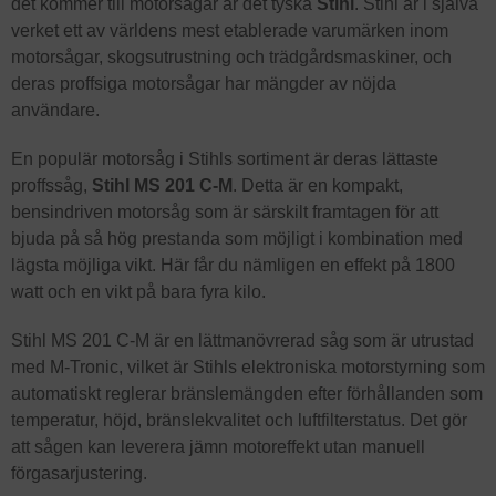
det kommer till motorsågar är det tyska
Stihl
. Stihl är i själva
verket ett av världens mest etablerade varumärken inom
motorsågar, skogsutrustning och trädgårdsmaskiner, och
deras proffsiga motorsågar har mängder av nöjda
användare.
En populär motorsåg i Stihls sortiment är deras lättaste
proffssåg,
Stihl MS 201 C-M
. Detta är en kompakt,
bensindriven motorsåg som är särskilt framtagen för att
bjuda på så hög prestanda som möjligt i kombination med
lägsta möjliga vikt. Här får du nämligen en effekt på 1800
watt och en vikt på bara fyra kilo.
Stihl MS 201 C-M är en lättmanövrerad såg som är utrustad
med M-Tronic, vilket är Stihls elektroniska motorstyrning som
automatiskt reglerar bränslemängden efter förhållanden som
temperatur, höjd, bränslekvalitet och luftfilterstatus. Det gör
att sågen kan leverera jämn motoreffekt utan manuell
förgasarjustering.