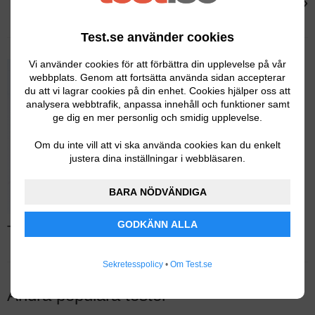
›
Adax TKH208
Test.se använder cookies
Vi använder cookies för att förbättra din upplevelse på vår
webbplats. Genom att fortsätta använda sidan accepterar
du att vi lagrar cookies på din enhet. Cookies hjälper oss att
analysera webbtrafik, anpassa innehåll och funktioner samt
ge dig en mer personlig och smidig upplevelse.
Om du inte vill att vi ska använda cookies kan du enkelt
justera dina inställningar i webbläsaren.
BARA NÖDVÄNDIGA
GODKÄNN ALLA
Test av skotorkar – Läs hela testet
Sekretesspolicy
•
Om Test.se
Andra populära tester