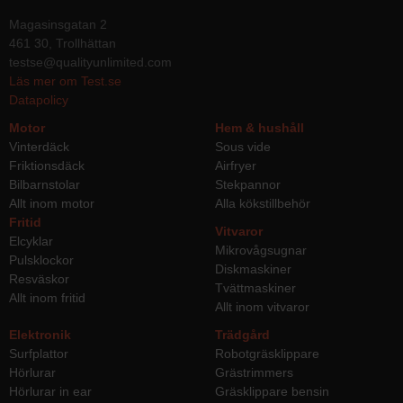
Magasinsgatan 2
461 30, Trollhättan
testse@qualityunlimited.com
Läs mer om Test.se
Datapolicy
Motor
Hem & hushåll
Vinterdäck
Sous vide
Friktionsdäck
Airfryer
Bilbarnstolar
Stekpannor
Allt inom motor
Alla kökstillbehör
Fritid
Vitvaror
Elcyklar
Mikrovågsugnar
Pulsklockor
Diskmaskiner
Resväskor
Tvättmaskiner
Allt inom fritid
Allt inom vitvaror
Elektronik
Trädgård
Surfplattor
Robotgräsklippare
Hörlurar
Grästrimmers
Hörlurar in ear
Gräsklippare bensin