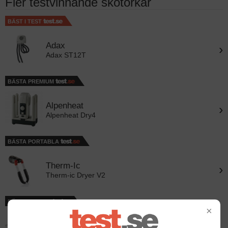
Fler testvinnande skotorkar
BÄST I TEST
Adax
›
Adax ST12T
BÄSTA PREMIUM
Alpenheat
›
Alpenheat Dry4
BÄSTA PORTABLA
Therm-Ic
›
Therm-ic Dryer V2
BÄSTA HYLLAN
×
Adax