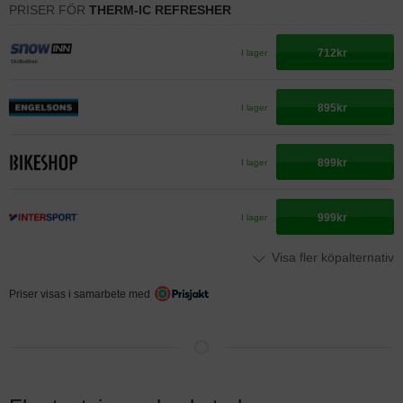
PRISER FÖR
THERM-IC REFRESHER
712kr
I lager
895kr
I lager
899kr
I lager
999kr
I lager
Visa fler köpalternativ
Priser visas i samarbete med