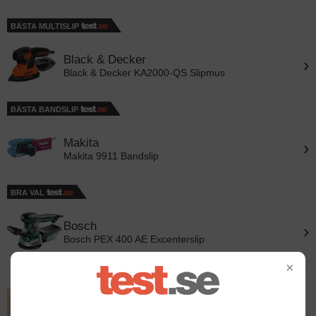
BÄSTA MULTISLIP
Black & Decker
›
Black & Decker KA2000-QS Slipmus
BÄSTA BANDSLIP
Makita
›
Makita 9911 Bandslip
BRA VAL
Bosch
›
Bosch PEX 400 AE Excenterslip
×