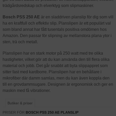
trädgårdsredskap och elverktyg som slipmaskiner.
Bosch PSS 250 AE
är en sladdriven planslip för dig som vill
ha en kraftfull och effektiv slip. Planslipen är ett populärt val
som bland annat har fått tusentals positiva omdömen hos
Amazon. Den passar för slipning av mellanstora plana ytor i
sten, trä och metall.
Planslipen har en stark motor på 250 watt med tre olika
hastigheter, vilket gör att du kan använda den till flera olika
material och jobb. Det går snabbt att byta slippappret som
sitter fast med kardborre. Planslipen har en behållare i
mikrofiber där damm samlas, men du kan även koppla den
till en grovdammsugare. Designen är ergonomisk och ger en
maskin med få vibrationer.
Butiker & priser
PRISER FÖR
BOSCH PSS 250 AE PLANSLIP