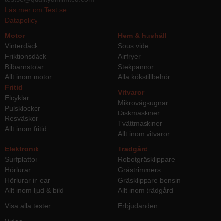
Läs mer om Test.se
Datapolicy
Motor
Hem & hushåll
Vinterdäck
Sous vide
Friktionsdäck
Airfryer
Bilbarnstolar
Stekpannor
Allt inom motor
Alla kökstillbehör
Fritid
Vitvaror
Elcyklar
Mikrovågsugnar
Pulsklockor
Diskmaskiner
Resväskor
Tvättmaskiner
Allt inom fritid
Allt inom vitvaror
Elektronik
Trädgård
Surfplattor
Robotgräsklippare
Hörlurar
Grästrimmers
Hörlurar in ear
Gräsklippare bensin
Allt inom ljud & bild
Allt inom trädgård
Visa alla tester
Erbjudanden
Video