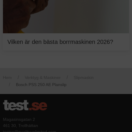
Vilken är den bästa borrmaskinen 2026?
Hem
Verktyg & Maskiner
Slipmaskin
Bosch PSS 250 AE Planslip
Magasinsgatan 2
461 30, Trollhättan
testse@qualityunlimited.com