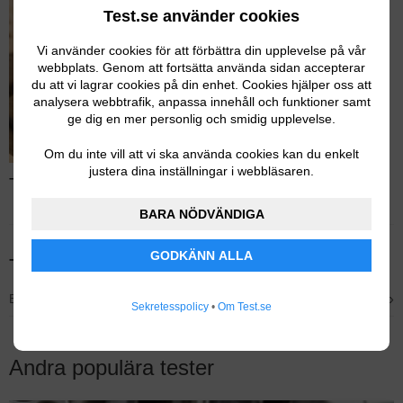
Test.se använder cookies
Vi använder cookies för att förbättra din upplevelse på vår
webbplats. Genom att fortsätta använda sidan accepterar
du att vi lagrar cookies på din enhet. Cookies hjälper oss att
analysera webbtrafik, anpassa innehåll och funktioner samt
ge dig en mer personlig och smidig upplevelse.
Om du inte vill att vi ska använda cookies kan du enkelt
justera dina inställningar i webbläsaren.
Test av slipmaskiner – Läs hela testet
BARA NÖDVÄNDIGA
GODKÄNN ALLA
Tidigare testvinnare
›
Bästa planslip – Bosch GSS 18V-10 Planslip
Sekretesspolicy
•
Om Test.se
Andra populära tester