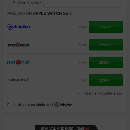
Butiker & priser
PRISER FÖR
APPLE WATCH SE 3
2290kr
I lager
2290kr
I lager
2290kr
I lager
2290kr
I lager
Visa fler köpalternativ
Priser visas i samarbete med
BRA VAL ANDROID