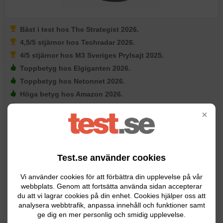
Bäst i test hos The Strategist 2026.
4,5/5 stjärnor hos Techradar 2026.
4/5 stjärnor hos M3 Sveriges Prylsajt 2025.
Toppbetyg hos Elgiganten 2026.
Toppbetyg hos Netonnet 2026.
Höga betyg hos Amazon 2026.
Kompatibel med iPhone.
×
Batteritid: Upp till 18 timmar.
Operativsystem: Apple WatchOS 11.
Anslutning: Wi-Fi, Bluetooth, NFC, LTE/5G.
Test.se använder cookies
Kraschdetektor och falldetektor.
Lagring: 32 GB.
Vi använder cookies för att förbättra din upplevelse på vår
Trådlös laddning.
webbplats. Genom att fortsätta använda sidan accepterar
du att vi lagrar cookies på din enhet. Cookies hjälper oss att
Optisk pulsmätare.
analysera webbtrafik, anpassa innehåll och funktioner samt
Vattentålig ner till 50 meter.
ge dig en mer personlig och smidig upplevelse.