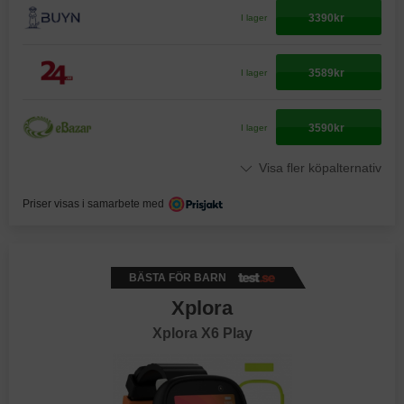
3390kr
I lager
3589kr
I lager
3590kr
I lager
Visa fler köpalternativ
Priser visas i samarbete med
BÄSTA FÖR BARN
Xplora
Xplora X6 Play