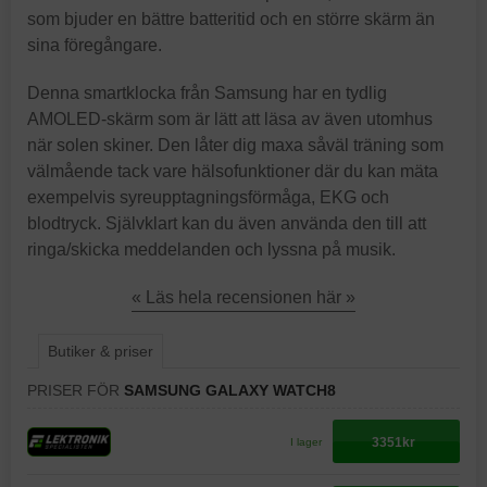
som bjuder en bättre batteritid och en större skärm än
sina föregångare.
Denna smartklocka från Samsung har en tydlig
AMOLED-skärm som är lätt att läsa av även utomhus
när solen skiner. Den låter dig maxa såväl träning som
välmående tack vare hälsofunktioner där du kan mäta
exempelvis syreupptagningsförmåga, EKG och
blodtryck. Självklart kan du även använda den till att
ringa/skicka meddelanden och lyssna på musik.
« Läs hela recensionen här »
Butiker & priser
PRISER FÖR
SAMSUNG GALAXY WATCH8
3351kr
I lager