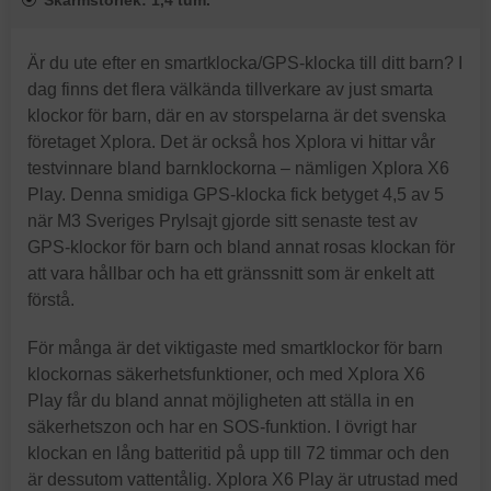
Skärmstorlek: 1,4 tum.
Är du ute efter en smartklocka/GPS-klocka till ditt barn? I
dag finns det flera välkända tillverkare av just smarta
klockor för barn, där en av storspelarna är det svenska
företaget Xplora. Det är också hos Xplora vi hittar vår
testvinnare bland barnklockorna – nämligen Xplora X6
Play. Denna smidiga GPS-klocka fick betyget 4,5 av 5
när M3 Sveriges Prylsajt gjorde sitt senaste test av
GPS-klockor för barn och bland annat rosas klockan för
att vara hållbar och ha ett gränssnitt som är enkelt att
förstå.
För många är det viktigaste med smartklockor för barn
klockornas säkerhetsfunktioner, och med Xplora X6
Play får du bland annat möjligheten att ställa in en
säkerhetszon och har en SOS-funktion. I övrigt har
klockan en lång batteritid på upp till 72 timmar och den
är dessutom vattentålig. Xplora X6 Play är utrustad med