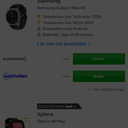
Samsung
Samsung Galaxy Watch8
Testvinnare hos Techradar 2026.
Testvinnare hos Wired 2026.
Kompatibel med Android.
Batteritid: Upp till 40 timmar.
Läs mer om produkten
5787kr
I lager
5890kr
I lager
Fler köpalternativ
BÄSTA FÖR BARN
Xplora
Xplora X6 Play