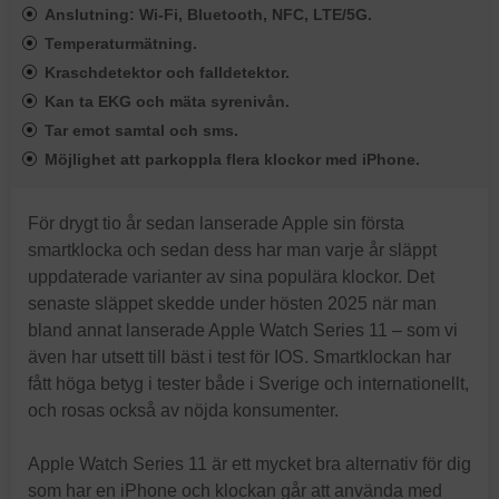
Anslutning: Wi-Fi, Bluetooth, NFC, LTE/5G.
Temperaturmätning.
Kraschdetektor och falldetektor.
Kan ta EKG och mäta syrenivån.
Tar emot samtal och sms.
Möjlighet att parkoppla flera klockor med iPhone.
För drygt tio år sedan lanserade Apple sin första
smartklocka och sedan dess har man varje år släppt
uppdaterade varianter av sina populära klockor. Det
senaste släppet skedde under hösten 2025 när man
bland annat lanserade Apple Watch Series 11 – som vi
även har utsett till bäst i test för IOS. Smartklockan har
fått höga betyg i tester både i Sverige och internationellt,
och rosas också av nöjda konsumenter.
Apple Watch Series 11 är ett mycket bra alternativ för dig
som har en iPhone och klockan går att använda med