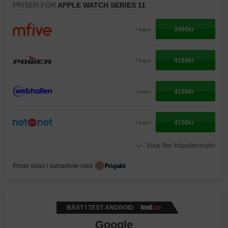
PRISER FÖR
APPLE WATCH SERIES 11
3990kr
I lager
4189kr
I lager
4190kr
I lager
4190kr
I lager
Visa fler köpalternativ
Priser visas i samarbete med
BÄST I TEST ANDROID
Google